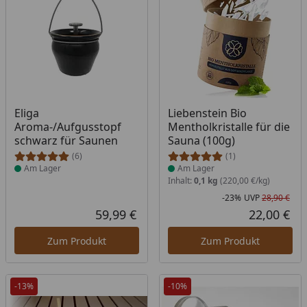
Produkt am Lager
Produkt am Lager
Eliga
Liebenstein Bio
Aroma-/Aufgusstopf
Mentholkristalle für die
schwarz für Saunen
Sauna (100g)
(6)
(1)
Am Lager
Am Lager
Inhalt:
0,1 kg
(220,00 €/kg)
-23%
UVP
28,90 €
Rab
Urs
59,99 €
22,00 €
Aktueller Preis
Akt
Zum Produkt
Zum Produkt
-13%
-10%