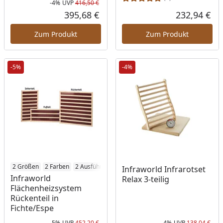
-4%
UVP
416,50 €
Rabatt in Prozent
Ursprünglicher Preis
395,68 €
232,94 €
Aktueller Preis
Akt
Zum Produkt
Zum Produkt
-5%
-4%
2 Größen
2 Farben
2 Ausführungen
Infraworld Infrarotset
Infraworld
Relax 3-teilig
Flächenheizsystem
Rückenteil in
Fichte/Espe
-5%
UVP
452,20 €
-4%
UVP
138,04 €