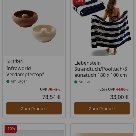
-26%
Produkt am Lager
2 Farben
Produkt am Lager
Liebenstein
Infraworld
Strandtuch/Pooltuch/S
Verdampfertopf
aunatuch 180 x 100 cm
Am Lager
Am Lager
UVP
79,73 €
-26%
UVP
44,90 €
Ursprünglicher Preis
Rab
Urs
78,54 €
33,00 €
Aktueller Preis
Akt
Zum Produkt
Zum Produkt
-10%