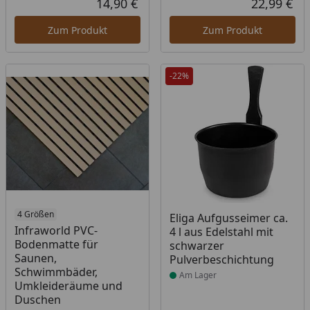
14,90 €
22,99 €
Aktueller Preis
Akt
Zum Produkt
Zum Produkt
-22%
4 Größen
Produkt am Lager
Eliga Aufgusseimer ca.
Infraworld PVC-
4 l aus Edelstahl mit
Bodenmatte für
schwarzer
Saunen,
Pulverbeschichtung
Schwimmbäder,
Am Lager
Umkleideräume und
Duschen