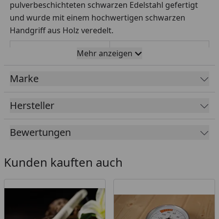
pulverbeschichteten schwarzen Edelstahl gefertigt
und wurde mit einem hochwertigen schwarzen
Handgriff aus Holz veredelt.
Maße (BxH):
ca. 215x150 mm (mit
Mehr anzeigen
Handgriff ca. 310 mm)
Marke
Gewicht:
ca. 760 g
Packmaße:
28x28x33
Hersteller
Bewertungen
Kunden kauften auch