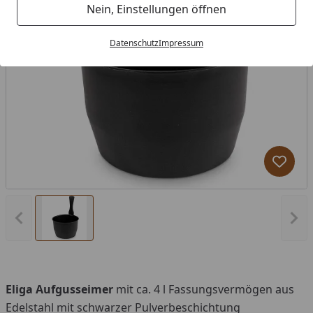
Nein, Einstellungen öffnen
Datenschutz
Impressum
Produk
Vorheriges Bild anzeigen
Näc
Eliga
Aufgusseimer
mit ca. 4 l Fassungsvermögen aus
Edelstahl mit schwarzer Pulverbeschichtung