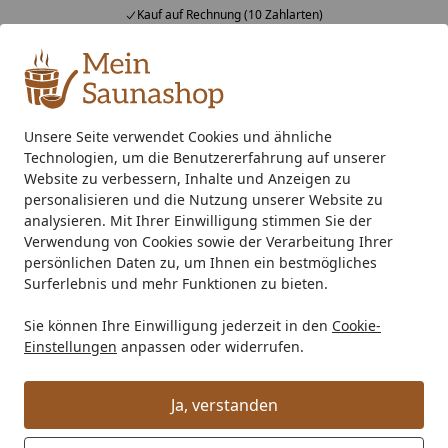
Kauf auf Rechnung (10 Zahlarten)
Alle Produkte
Mein Konto
Wunschl
Ein
4,76
/ 5
Suchen
Unsere Seite verwendet Cookies und ähnliche
Technologien, um die Benutzererfahrung auf unserer
Zubehör
Saunaausstattung
Sonstiges
Eliga Aufgussei
Startseite
Website zu verbessern, Inhalte und Anzeigen zu
Eliga Aufgusseimer ca. 4 l aus
personalisieren und die Nutzung unserer Website zu
analysieren. Mit Ihrer Einwilligung stimmen Sie der
Edelstahl mit schwarzer
Verwendung von Cookies sowie der Verarbeitung Ihrer
Pulverbeschichtung
persönlichen Daten zu, um Ihnen ein bestmögliches
Surferlebnis und mehr Funktionen zu bieten.
Sie können Ihre Einwilligung jederzeit in den
Cookie-
Einstellungen
anpassen oder widerrufen.
Ja, verstanden