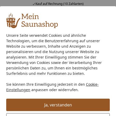
Kauf auf Rechnung (10 Zahlarten)
Alle Produkte
Mein Konto
Wunschl
Ein
4,76
/ 5
Suchen
Unsere Seite verwendet Cookies und ähnliche
Technologien, um die Benutzererfahrung auf unserer
Häufige Fragen und Antworten
Startseite
Website zu verbessern, Inhalte und Anzeigen zu
Hier finden Sie Antworten auf alle
personalisieren und die Nutzung unserer Website zu
analysieren. Mit Ihrer Einwilligung stimmen Sie der
Ihre Fragen - nach Themen sortiert
Verwendung von Cookies sowie der Verarbeitung Ihrer
persönlichen Daten zu, um Ihnen ein bestmögliches
Surferlebnis und mehr Funktionen zu bieten.
Bestellung
Sie können Ihre Einwilligung jederzeit in den
Cookie-
Einstellungen
anpassen oder widerrufen.
Wie kann ich bestellen?
Wo erfahre ich mehr zu meiner Bestellung?
Ja, verstanden
Wie kann ich meine Bestellung verfolgen?