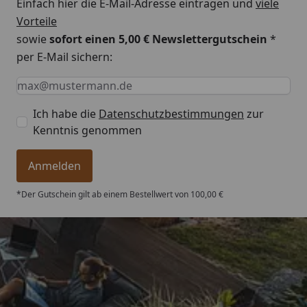
Einfach hier die E-Mail-Adresse eintragen und
viele
Vorteile
sowie
sofort einen 5,00 € Newslettergutschein
*
per E-Mail sichern:
Keine Eingabe erforderlich
Eingabe erforderlich
E-Mail *
Ich habe die
Datenschutzbestimmungen
zur
Kenntnis genommen
Anmelden
*Der Gutschein gilt ab einem Bestellwert von 100,00 €
Trusted Shops
4,76
/ 5