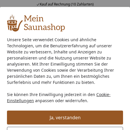
Kauf auf Rechnung (10 Zahlarten)
Alle Produkte
Mein Konto
Wunschl
Ein
4,76
/ 5
Suchen
Unsere Seite verwendet Cookies und ähnliche
Technologien, um die Benutzererfahrung auf unserer
Wie bestellen?
Startseite
Website zu verbessern, Inhalte und Anzeigen zu
Wie kann ich bestellen?
personalisieren und die Nutzung unserer Website zu
analysieren. Mit Ihrer Einwilligung stimmen Sie der
Sie können Ihre gewünschten Produkte als
Gast
ohne
Verwendung von Cookies sowie der Verarbeitung Ihrer
Kundenkonto und Registrierung oder als
Kunde mit
persönlichen Daten zu, um Ihnen ein bestmögliches
Surferlebnis und mehr Funktionen zu bieten.
Anlage eines Kundenkontos
bei uns online
bestellen.
Sie können Ihre Einwilligung jederzeit in den
Cookie-
Legen Sie dazu Ihre Produkte in den Einkaufswagen
Einstellungen
anpassen oder widerrufen.
und klicken dann auf "Zur Kasse".
Anmelden
:
Entscheiden Sie, ob Sie als Kunde mit Anlage eines
Kundenkontos oder als Gast (ohne Kundenkonto und
Ja, verstanden
Registrierung) bestellen möchten.