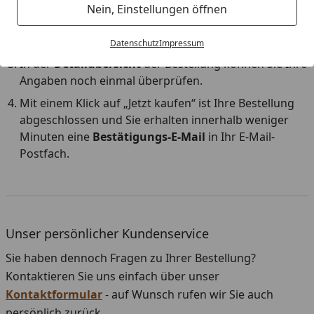
Ihre Adresse, Versand & Zahlungsart:
Geben Sie Ihre
Nein, Einstellungen öffnen
persönlichen Daten ein und wählen Sie Ihren Versand
und die gewünschte Zahlungsart aus.
Datenschutz
Impressum
In der
Detailübersicht
der Bestellung können Sie Ihre
Angaben noch einmal überprüfen.
Mit einem Klick auf „Jetzt kaufen“ ist Ihre Bestellung
abgeschlossen und Sie erhalten innerhalb weniger
Minuten eine
Bestätigungs-E-Mail
in Ihr E-Mail-
Postfach.
Unser persönlicher Kundenservice
Sie haben dennoch Fragen zu Ihrer Bestellung?
Kontaktieren Sie uns einfach über unser
Kontaktformular
- auf Wunsch rufen wir Sie auch
persönlich zurück.