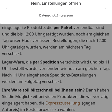
Nein, Einstellungen öffnen
Versandbestätigung
mit einem
Sendungsverfolgungs-
Link
(Trackinglink).
Datenschutz
Impressum
Grundsätzlich gilt, dass Bestellungen für vorrätige,
eingelagerte Produkte, die
per Paket
versendbar sind
und die bis 12:00 Uhr getätigt wurden, noch am gleichen
Tag unser Haus verlassen. Bestellungen, die nach 12:00
Uhr getätigt wurden, werden am nächsten Tag
verschickt.
Lager-Ware, die
per Spedition
verschickt wird und bis 11
Uhr bestellt wurde, versenden wir noch am gleichen Tag.
Nach 11 Uhr eingehende Speditions-Bestellungen
werden am Folgetag verschickt.
Ihre Ware soll blitzschnell bei Ihnen sein?
Dann haben
Sie die Möglichkeit bei vielen Produkten, die wir vorrätig
eingelagert haben, die
Expresszustellung
(gegen
Aufpreis) im Bestellprozess zu wählen.