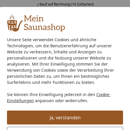
Kauf auf Rechnung (10 Zahlarten)
Alle Produkte
Mein Konto
Wunschl
Ein
4,76
/ 5
Suchen
Unsere Seite verwendet Cookies und ähnliche
Technologien, um die Benutzererfahrung auf unserer
Schnelle Liefermöglichkeiten
Startseite
Website zu verbessern, Inhalte und Anzeigen zu
Wie kann ich meine Bestellung so
personalisieren und die Nutzung unserer Website zu
analysieren. Mit Ihrer Einwilligung stimmen Sie der
schnell wie möglich erhalten?
Verwendung von Cookies sowie der Verarbeitung Ihrer
persönlichen Daten zu, um Ihnen ein bestmögliches
Auf der Produkt-Detailseite finden Sie verlässliche
Surferlebnis und mehr Funktionen zu bieten.
Angaben zur Lieferzeit des jeweiligen Produkts.
Sie können Ihre Einwilligung jederzeit in den
Cookie-
Nach dem Abschluss der Bestellung arbeiten wir mit
Einstellungen
anpassen oder widerrufen.
Hochdruck daran, Ihnen Ihre Ware möglichst schnell
zukommen zu lassen.
Ja, verstanden
Bei Bestellungen, die direkt aus unserem Lager bedient
werden, erhalten Sie nach dem Versand eine