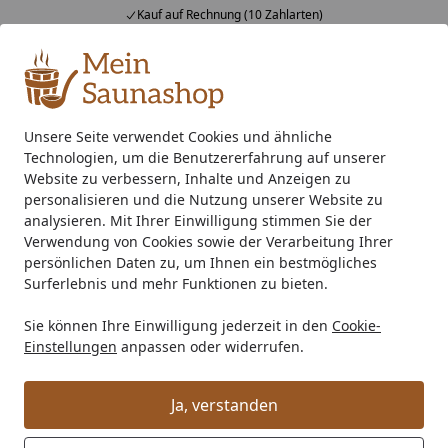
Kauf auf Rechnung (10 Zahlarten)
Alle Produkte
Mein Konto
Wunschl
Ein
4,76
/ 5
Suchen
Unsere Seite verwendet Cookies und ähnliche
Technologien, um die Benutzererfahrung auf unserer
Bestellung stornieren?
Startseite
Website zu verbessern, Inhalte und Anzeigen zu
Wie kann ich meine Bestellung
personalisieren und die Nutzung unserer Website zu
analysieren. Mit Ihrer Einwilligung stimmen Sie der
stornieren?
Verwendung von Cookies sowie der Verarbeitung Ihrer
persönlichen Daten zu, um Ihnen ein bestmögliches
Im Bereich
Meine Bestellung
können Sie die
Surferlebnis und mehr Funktionen zu bieten.
Stornierung
Ihrer Bestellung bzw. einzelner Produkte
selbstständig beantragen, sofern diese noch nicht von
Sie können Ihre Einwilligung jederzeit in den
Cookie-
Einstellungen
anpassen oder widerrufen.
uns ausgeliefert wurden (oder Kosten durch die
Versandvorbereitung bei der Spedition entstanden sind).
Sollte Ihr Paket bereits versandt worden sein, können
Ja, verstanden
Sie hier ebenfalls einen
Retourenantrag
stellen.