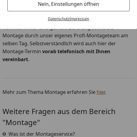
Sorglos-Montage:
Nein, Einstellungen öffnen
Sie wählen beim Kauf die Option „
Sorglos-Montage-
Service
“ und brauchen sich um nichts mehr zu
Datenschutz
Impressum
kümmern. Hier erfolgen die Lieferung sowie die
Montage durch unser eigenes Profi-Montageteam am
selben Tag. Selbstverständlich wird auch hier der
Montage-Termin
vorab telefonisch mit Ihnen
vereinbart
.
Mehr zum Thema Montage erfahren Sie
hier
.
Weitere Fragen aus dem Bereich
"Montage"
Was ist der Montageservice?