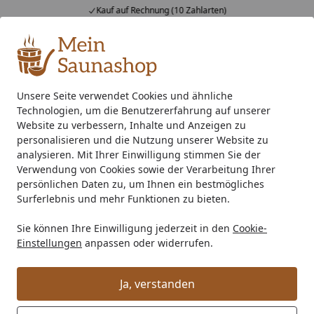
Kauf auf Rechnung (10 Zahlarten)
Alle Produkte
Mein Konto
Wunschl
Ein
4,76
/ 5
Suchen
Unsere Seite verwendet Cookies und ähnliche
Technologien, um die Benutzererfahrung auf unserer
Wann wird montiert?
Startseite
Website zu verbessern, Inhalte und Anzeigen zu
Wann erfolgt die Montage?
personalisieren und die Nutzung unserer Website zu
analysieren. Mit Ihrer Einwilligung stimmen Sie der
Reguläre Profi-Montage:
Verwendung von Cookies sowie der Verarbeitung Ihrer
persönlichen Daten zu, um Ihnen ein bestmögliches
Sie wählen beim Kauf die Option „
Montage-Service
“ und
Surferlebnis und mehr Funktionen zu bieten.
wir senden Ihnen Ihre Ware zu. Nachdem die komplette
Sie können Ihre Einwilligung jederzeit in den
Cookie-
Ware bei Ihnen angeliefert wurde und Sie diese auf
Einstellungen
anpassen oder widerrufen.
Vollständigkeit und etwaige Mängel geprüft haben,
kontaktieren Sie unsere Montageabteilung
unter
07051 /
Ja, verstanden
9222 5555
und
vereinbaren einen Montage-Termin
.