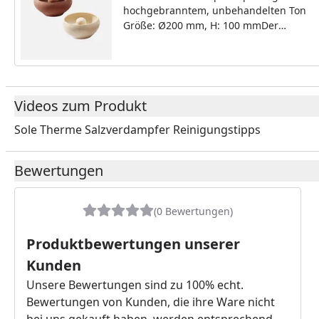
hochgebranntem, unbehandelten Ton
Größe: Ø200 mm, H: 100 mmDer
Infraworld Verdampfertopf kommt im
Sole-Aqua Premium Verdampfersystem
sowie im Sole-Therme-Pur Salzverdampf
zum Einsatz. In den Verdampfertopf
werden die Salzkristalle gelegt.Farben: r
Videos zum Produkt
beige
Sole Therme Salzverdampfer Reinigungstipps
Youtube-Vide
Bewertungen
(0 Bewertungen)
Produktbewertungen unserer
Kunden
Unsere Bewertungen sind zu 100% echt.
Bewertungen von Kunden, die ihre Ware nicht