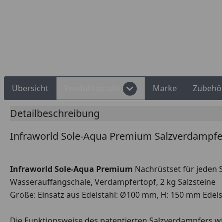
Rechnungskauf
Montageservice
Übersicht
Produktdetails
Marke
Zubehö
Detailbeschreibung
Infraworld Sole-Aqua Premium Salzverdampfe
Infraworld Sole-Aqua Premium
Nachrüstset für jeden 
Wasserauffangschale, Verdampfertopf, 2 kg Salzsteine
Größe: Einsatz aus Edelstahl: Ø100 mm, H: 150 mm Ede
Die Funktionsweise des patentierten Salzverdampfers w