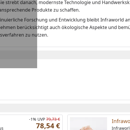
Sie strebt danach, modernste Technologie und Handwerksku
 ansprechende Produkte zu schaffen.
nuierliche Forschung und Entwicklung bleibt Infraworld an
ehmen berücksichtigt auch ökologische Aspekte und bemüh
sverfahren zu nutzen.
-1%
UVP
79,73 €
Infrawo
78,54 €
us
Infraworl