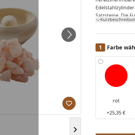
Edelstahlzylinde
Salzsteine. Die 
Kurzbeschreibun
wird
hier
erklärt
Saunasteine Ihre
befüllt. Wenn de
entstehende Wass
Farbe wäh
Natursalzsteine 
Alle anzeigen (2)
und geben kontinu
Größe: Einsatz a
mm, Ø200 mm, H
Verdampfertopf er
rot
Produkt zur Wunschliste hi
+25,35 €
Nächstes Bild anzeigen