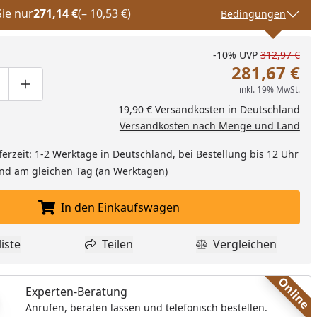
Sie nur
271,14 €
(– 10,53 €)
Bedingungen
-10%
UVP
312,97 €
281,67 €
inkl. 19% MwSt.
ge um eins verringern
duktmenge manuell eingeben
Produktmenge um eins erhöhen
19,90 € Versandkosten in Deutschland
Versandkosten nach Menge und Land
ferzeit: 1-2 Werktage in Deutschland, bei Bestellung bis 12 Uhr
and am gleichen Tag (an Werktagen)
In den Einkaufswagen
In den Einkaufswagen legen
iste
Teilen
Vergleichen
dukt zur Wunschliste hinzufügen
Teilen
Produkt Vergle
Online
Experten-Beratung
Anrufen, beraten lassen und telefonisch bestellen.