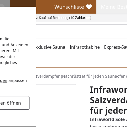
Wunschliste
Meine Bes
Wunschliste
Meine Beste
Kauf auf Rechnung (10 Zahlarten)
m die
e und Anzeigen
fen
Zubehör
Exklusive Sauna
Infrarotkabine
Express-S
ieren. Mit
owie der
mögliches
e-Aqua Premium Salzverdampfer (Nachrüstset für jeden Saunaofen)
ngen
anpassen
Infrawo
Salzverd
gen öffnen
für jede
Infraworld Sol
herausnehmbarem