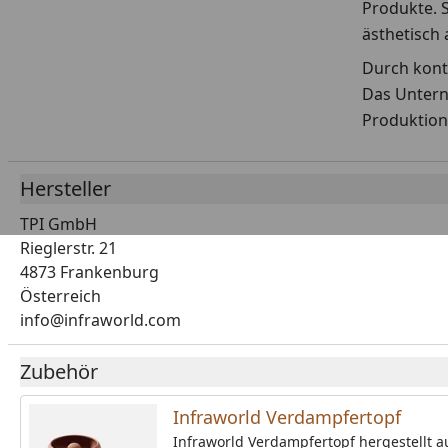
Produkte. 
ästhetisch
Durch konti
Das Untern
Produktion
Hersteller
TPI GmbH
Rieglerstr. 21
4873 Frankenburg
Österreich
info@infraworld.com
Zubehör
Infraworld Verdampfertopf
Infraworld Verdampfertopf hergestellt a