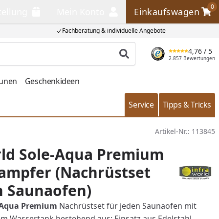
0
tellung
Mein Konto
Einkaufswagen
llung
Mein Konto
Einkaufswagen
Fachberatung & individuelle Angebote
4,76
/ 5
Produkt suchen
2.857 Bewertungen
aunen
Geschenkideen
Service
Tipps & Tricks
Artikel-Nr.:
113845
rld Sole-Aqua Premium
ampfer (Nachrüstset
n Saunaofen)
e-Aqua Premium
Nachrüstset für jeden Saunaofen mit
 Wassertank bestehend aus: Einsatz aus Edelstahl,