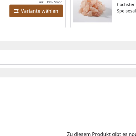
inkl. 19% MwSt.
höchster 
Variante wählen
Speisesal
bis weiße
Größe von
er
ideal für
zum Nach
ot,
Salzkrist
wertvoll
Spurenel
Millionen
o
gebunden
Ausspülen
Wasserda
den im S
Inhaltsto
Chlorid,
Kalzium 
Körper ka
die Haut
aufnehme
Zu diesem Produkt gibt es n