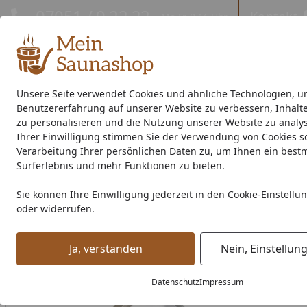
Hotline
07051 / 9 22 22
Kontakt
Mo-Fr. 8-16 Uhr
Kontakt
Eigene Montage-Teams
Unsere Seite verwendet Cookies und ähnliche Technologien, u
Benutzererfahrung auf unserer Website zu verbessern, Inhalt
Außensauna
Indoor-Sauna
Energiespar-Sauna
Saunao
zu personalisieren und die Nutzung unserer Website zu analys
Ihrer Einwilligung stimmen Sie der Verwendung von Cookies s
Saunahersteller
% Sale %
Verarbeitung Ihrer persönlichen Daten zu, um Ihnen ein best
Surferlebnis und mehr Funktionen zu bieten.
Zubehör
Saunaausstattung
Sonstiges
Infraworld Sol
Sie können Ihre Einwilligung jederzeit in den
Cookie-Einstellu
Startseite
oder widerrufen.
Ja, verstanden
Nein, Einstellun
Datenschutz
Impressum