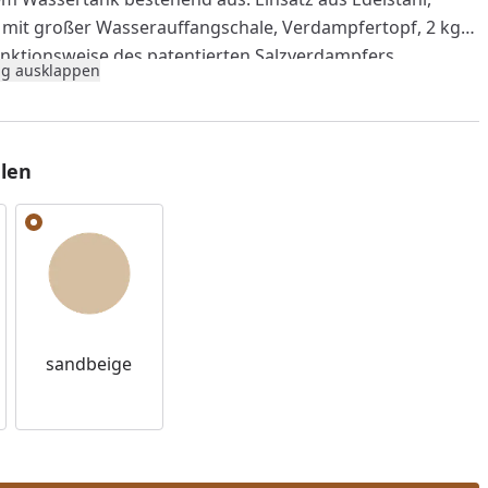
r mit großer Wasserauffangschale, Verdampfertopf, 2 kg
Funktionsweise des patentierten Salzverdampfers
g ausklappen
. Es wird ein Edelstahlzylinder ganz einfach zwischen die
s Saunaofens platziert und mit etwa einem Liter Wasser
r Saunaofen heiß wird, verdampft das Wasser. Der
erdampf steigt auf in den Verdampfertopf, in dem die
len
liegen. Diese werden durch den Wasserdampf ausgespült
ierlich gelöstes Salz in die Luft ab.
us Edelstahl: Ø100 mm, H: 150 mm Edelstahlzylinder: Ø100
: 200 mm Verdampfertopf: Ø200 mm, H: 100 mm
hältlich in rot oder beige
sandbeige
nzufügen