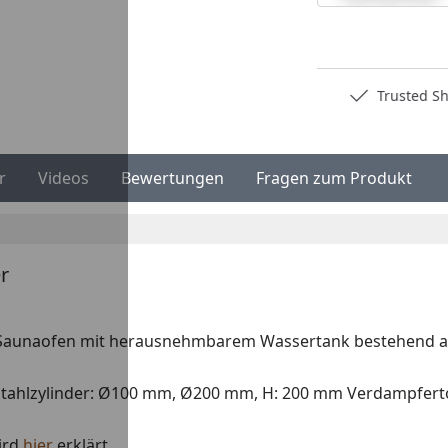
Deutschlands bester Händler
Trusted S
r
Videos
Bewertungen
Fragen zum Produkt
r
Saunaofen mit herausnehmbarem Wassertank bestehend aus: 
lstahlzylinder: Ø100 mm, Ø200 mm, H: 200 mm Verdampfer
ird
hier
erklärt.