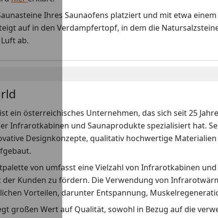
 Saunasteine Ihres Saunaofens platziert und mit etwa einem
igt auf in den Verdampfertopf, in dem die Natursalzstei
 Luft ab.
rld
ist ein österreichisches Unternehmen, das sich seit 25 Jah
er Infrarotkabinen und Saunaprodukte spezialisiert hat. S
ovative Designkonzepte, qualitativ hochwertige Materialien 
fgebaut.
palette von umfasst eine Vielzahl von Infrarotkabinen und
 der Kunden zu fördern. Die Verwendung von Infrarotwärme
lichen Vorteilen, darunter Entspannung, Muskelregenerat
egt großen Wert auf Qualität, sowohl in Bezug auf die verw