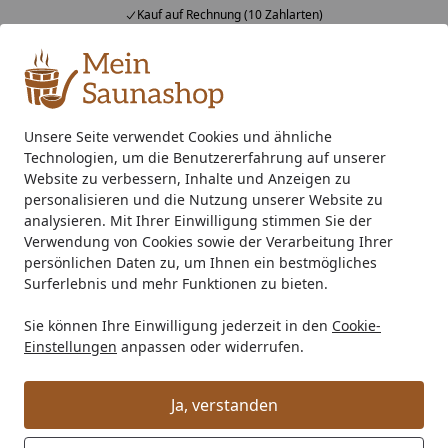
Kauf auf Rechnung (10 Zahlarten)
Alle Produkte
Mein Konto
Wunschl
Ein
4,76
/ 5
Suchen
Unsere Seite verwendet Cookies und ähnliche
Technologien, um die Benutzererfahrung auf unserer
Zubehör
Saunaausstattung
Messgeräte
Karibu Klima
Startseite
Website zu verbessern, Inhalte und Anzeigen zu
Karibu Klimamessstation Premium
personalisieren und die Nutzung unserer Website zu
analysieren. Mit Ihrer Einwilligung stimmen Sie der
Verwendung von Cookies sowie der Verarbeitung Ihrer
persönlichen Daten zu, um Ihnen ein bestmögliches
Surferlebnis und mehr Funktionen zu bieten.
Sie können Ihre Einwilligung jederzeit in den
Cookie-
Einstellungen
anpassen oder widerrufen.
Ja, verstanden