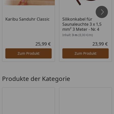
Karibu Sanduhr Classic
Silikonkabel für
Saunaleuchte 3 x 1,5
mm² 3 Meter - Nr. 4
Inhalt:
3 m
(8,00 €/m)
25,99 €
23,99 €
Aktueller Preis
Akt
Zum Produkt
Zum Produkt
Produkte der Kategorie