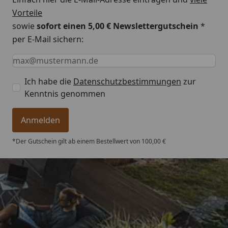
Vorteile
sowie
sofort einen 5,00 € Newslettergutschein
*
per E-Mail sichern:
Keine Eingabe erforderlich
Eingabe erforderlich
E-Mail *
Ich habe die
Datenschutzbestimmungen
zur
Kenntnis genommen
Anmelden
*Der Gutschein gilt ab einem Bestellwert von 100,00 €
Trusted Shops
4,76
/ 5