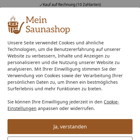
Kauf auf Rechnung (10 Zahlarten)
Alle Produkte
Mein Konto
Wunschl
Ein
4,76
/ 5
Suchen
Unsere Seite verwendet Cookies und ähnliche
Technologien, um die Benutzererfahrung auf unserer
Zubehör
Infrarot-Strahler
Startseite
Website zu verbessern, Inhalte und Anzeigen zu
Infrarot-Strahler
personalisieren und die Nutzung unserer Website zu
analysieren. Mit Ihrer Einwilligung stimmen Sie der
Verwendung von Cookies sowie der Verarbeitung Ihrer
Ihre Artikelübersicht
persönlichen Daten zu, um Ihnen ein bestmögliches
Surferlebnis und mehr Funktionen zu bieten.
Kategorien
Sie können Ihre Einwilligung jederzeit in den
Cookie-
Einstellungen
anpassen oder widerrufen.
Filter / Sortierung
Ja, verstanden
20
Artikel gefunden