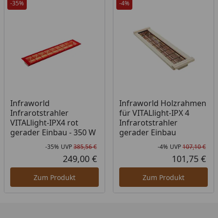
-35%
-4%
Infraworld
Infraworld Holzrahmen
Infrarotstrahler
für VITALlight-IPX 4
VITALlight-IPX4 rot
Infrarotstrahler
gerader Einbau - 350 W
gerader Einbau
-35%
UVP
385,56 €
-4%
UVP
107,10 €
Rabatt in Prozent
Ursprünglicher Preis
Rab
Urs
249,00 €
101,75 €
Aktueller Preis
Akt
Zum Produkt
Zum Produkt