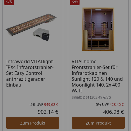
-5%
-5%
Infraworld VITALlight-
VITALhome
IPX4 Infrarotstrahler-
Frontstrahler-Set für
Set Easy Control
Infrarotkabinen
anthrazit gerader
Sunlight 120 & 140 und
Einbau
Moonlight 140, 2x 400
Watt
Inhalt:
2 St
(203,49 €/St)
-5%
UVP
949,62 €
-5%
UVP
428,40 €
Rabatt in Prozent
Ursprünglicher Preis
Rab
Urs
902,14 €
406,98 €
Aktueller Preis
Akt
Zum Produkt
Zum Produkt