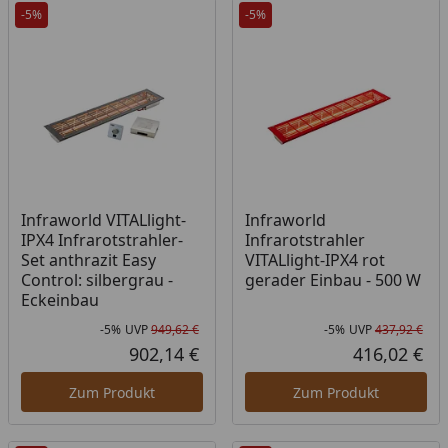
-5%
-5%
Infraworld VITALlight-
Infraworld
IPX4 Infrarotstrahler-
Infrarotstrahler
Set anthrazit Easy
VITALlight-IPX4 rot
Control: silbergrau -
gerader Einbau - 500 W
Eckeinbau
-5%
UVP
949,62 €
-5%
UVP
437,92 €
Rabatt in Prozent
Ursprünglicher Preis
Rab
Urs
902,14 €
416,02 €
Aktueller Preis
Akt
Zum Produkt
Zum Produkt