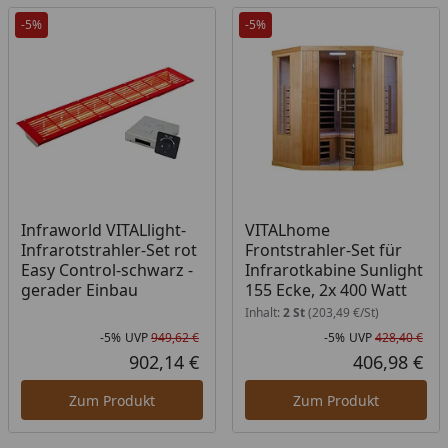
-5%
-5%
Infraworld VITALlight-
VITALhome
Infrarotstrahler-Set rot
Frontstrahler-Set für
Easy Control-schwarz -
Infrarotkabine Sunlight
gerader Einbau
155 Ecke, 2x 400 Watt
Inhalt:
2 St
(203,49 €/St)
-5%
UVP
949,62 €
-5%
UVP
428,40 €
Rabatt in Prozent
Ursprünglicher Preis
Rab
Urs
902,14 €
406,98 €
Aktueller Preis
Akt
Zum Produkt
Zum Produkt