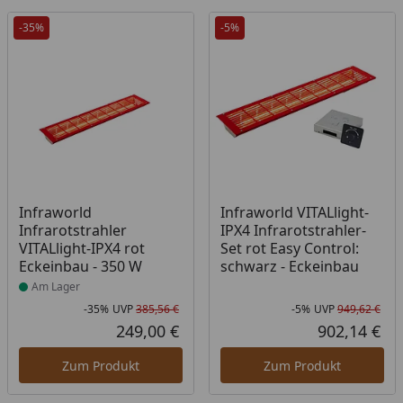
-35%
-5%
Produkt am Lager
Infraworld
Infraworld VITALlight-
Infrarotstrahler
IPX4 Infrarotstrahler-
VITALlight-IPX4 rot
Set rot Easy Control:
Eckeinbau - 350 W
schwarz - Eckeinbau
Am Lager
-35%
UVP
385,56 €
-5%
UVP
949,62 €
Rabatt in Prozent
Ursprünglicher Preis
Rab
Urs
249,00 €
902,14 €
Aktueller Preis
Akt
Zum Produkt
Zum Produkt