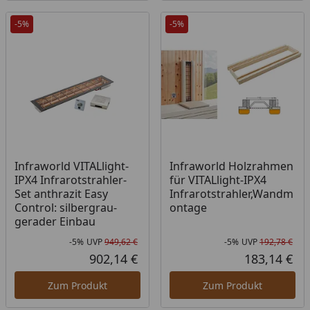
-5%
-5%
Infraworld VITALlight-
Infraworld Holzrahmen
IPX4 Infrarotstrahler-
für VITALlight-IPX4
Set anthrazit Easy
Infrarotstrahler,Wandm
Control: silbergrau-
ontage
gerader Einbau
-5%
UVP
949,62 €
-5%
UVP
192,78 €
Rabatt in Prozent
Ursprünglicher Preis
Rab
Urs
902,14 €
183,14 €
Aktueller Preis
Akt
Zum Produkt
Zum Produkt