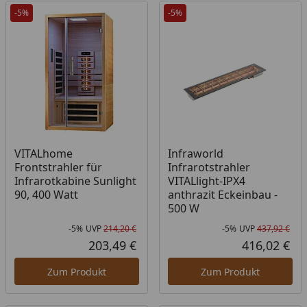
-5%
-5%
VITALhome
Infraworld
Frontstrahler für
Infrarotstrahler
Infrarotkabine Sunlight
VITALlight-IPX4
90, 400 Watt
anthrazit Eckeinbau -
500 W
-5%
UVP
214,20 €
-5%
UVP
437,92 €
Rabatt in Prozent
Ursprünglicher Preis
Rab
Urs
203,49 €
416,02 €
Aktueller Preis
Akt
Zum Produkt
Zum Produkt