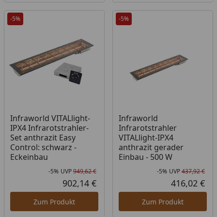
-5%
-5%
Infraworld VITALlight-
Infraworld
IPX4 Infrarotstrahler-
Infrarotstrahler
Set anthrazit Easy
VITALlight-IPX4
Control: schwarz -
anthrazit gerader
Eckeinbau
Einbau - 500 W
-5%
UVP
949,62 €
-5%
UVP
437,92 €
Rabatt in Prozent
Ursprünglicher Preis
Rab
Urs
902,14 €
416,02 €
Aktueller Preis
Akt
Zum Produkt
Zum Produkt