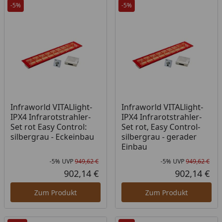
-5%
-5%
Infraworld VITALlight-
Infraworld VITALlight-
IPX4 Infrarotstrahler-
IPX4 Infrarotstrahler-
Set rot Easy Control:
Set rot, Easy Control-
silbergrau - Eckeinbau
silbergrau - gerader
Einbau
-5%
UVP
949,62 €
-5%
UVP
949,62 €
Rabatt in Prozent
Ursprünglicher Preis
Rab
Urs
902,14 €
902,14 €
Aktueller Preis
Akt
Zum Produkt
Zum Produkt