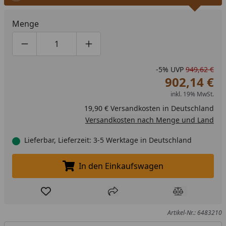
Menge
Produktmenge um eins verringern
Produktmenge manuell eingeben
Produktmenge um eins erhöhen
-5%
UVP
949,62 €
902,14 €
inkl. 19% MwSt.
19,90 € Versandkosten in Deutschland
Versandkosten nach Menge und Land
Lieferbar, Lieferzeit: 3-5 Werktage in Deutschland
In den Einkaufswagen
In den Einkaufswagen legen
Produkt zur Wunschliste hinzufügen
Teilen
Produkt Ver
Artikel-Nr.: 6483210