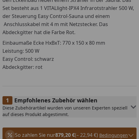
den Eckeinbau neben einem Strahler in der Sauna. Das
Set besteht aus 1 VITALlight-IPX4 Infrarotstrahler 500 W,
der Steuerung Easy Control-Sauna und einem
Anschlusskabel mit 4 m mit Netzstecker. Das
Abdeckgitter hat die Farbe Rot.
Einbaumaße Ecke HxBxT: 770 x 150 x 80 mm
Leistung: 500 W
Easy Control: schwarz
Abdeckgitter: rot
Empfohlenes Zubehör wählen
Diese Zubehörartikel wurden von unseren Experten speziell
auf dieses Produkt abgestimmt.
So zahlen Sie nur
879,20 €
(– 22,94 €)
Bedingungen