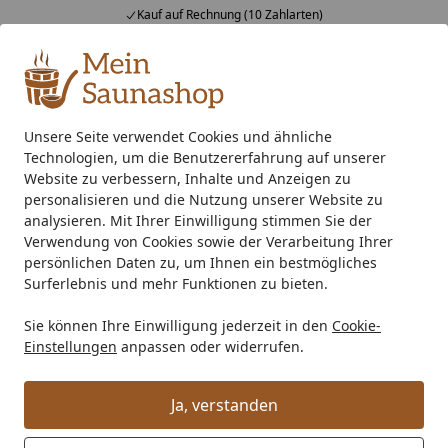
Kauf auf Rechnung (10 Zahlarten)
Alle Produkte
Mein Konto
Wunschl
Ein
4,76
/ 5
Suchen
Unsere Seite verwendet Cookies und ähnliche
Technologien, um die Benutzererfahrung auf unserer
Zubehör
Infrarot-Strahler
Infraworld VITALlight-IPX4 Inf
Startseite
Website zu verbessern, Inhalte und Anzeigen zu
Infraworld VITALlight-IPX4
personalisieren und die Nutzung unserer Website zu
analysieren. Mit Ihrer Einwilligung stimmen Sie der
Infrarotstrahler-Set rot Easy
Verwendung von Cookies sowie der Verarbeitung Ihrer
Control: schwarz - Eckeinbau
persönlichen Daten zu, um Ihnen ein bestmögliches
Surferlebnis und mehr Funktionen zu bieten.
Sie können Ihre Einwilligung jederzeit in den
Cookie-
Einstellungen
anpassen oder widerrufen.
Ja, verstanden