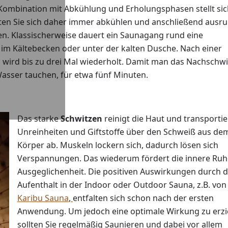
in Kombination mit Abkühlung und Erholungsphasen stellt sic
llten Sie sich daher immer abkühlen und anschließend ausr
en. Klassischerweise dauert ein Saunagang rund eine
t, im Kältebecken oder unter der kalten Dusche. Nach einer
 wird bis zu drei Mal wiederholt. Damit man das Nachschw
Wasser tauchen, für etwa fünf Minuten.
Das starke
Schwitzen
reinigt die Haut und transportie
Unreinheiten und Giftstoffe über den Schweiß aus de
Körper ab. Muskeln lockern sich, dadurch lösen sich
Verspannungen. Das wiederum fördert die innere Ru
Ausgeglichenheit. Die positiven Auswirkungen durch 
Aufenthalt in der Indoor oder Outdoor Sauna, z.B. von
Karibu Sauna
,
entfalten sich schon nach der ersten
Anwendung. Um jedoch eine optimale Wirkung zu erzi
sollten Sie regelmäßig Saunieren und dabei vor allem