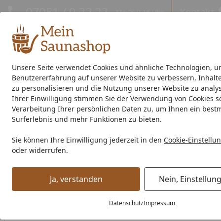
Hotline
07051 / 9 22 22
Kontakt
Mo-Fr. 8-16 Uhr
Kontakt
Eigene Montage-Teams
Unsere Seite verwendet Cookies und ähnliche Technologien, u
Benutzererfahrung auf unserer Website zu verbessern, Inhalt
Außensauna
Indoor-Sauna
Energiespar-Sauna
Saunao
zu personalisieren und die Nutzung unserer Website zu analys
Ihrer Einwilligung stimmen Sie der Verwendung von Cookies s
Saunahersteller
% Sale %
Verarbeitung Ihrer persönlichen Daten zu, um Ihnen ein best
Surferlebnis und mehr Funktionen zu bieten.
Entspannung pur in der Sauna - Vorgehensweise und Tipps
Sie können Ihre Einwilligung jederzeit in den
Cookie-Einstellu
Startseite
oder widerrufen.
Entspannung pur in der Saun
Lesezeit: 4 min.
Ja, verstanden
Nein, Einstellun
Erstellt am: 15.01.2019,
Aktualisiert am: 01.12.2022
Datenschutz
Impressum
Sauna - Die Basics