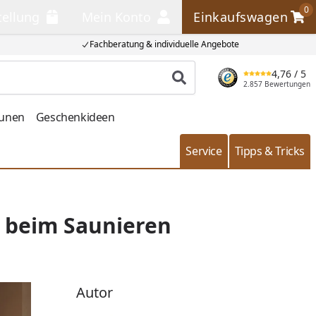
0
tellung
Mein Konto
Einkaufswagen
llung
Mein Konto
Einkaufswagen
Fachberatung & individuelle Angebote
4,76
/ 5
Produkt suchen
2.857 Bewertungen
aunen
Geschenkideen
Service
Tipps & Tricks
s beim Saunieren
Autor