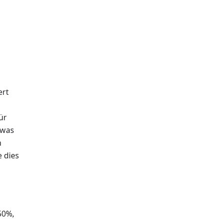
ert
ür
 was
n
e dies
50%,