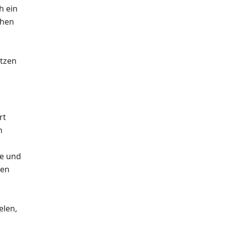
h ein
uhen
itzen
rt
m
he und
den
elen,