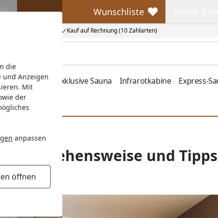
Wunschliste
Meine Bes
Wunschliste
Meine Beste
Kauf auf Rechnung (10 Zahlarten)
m die
e und Anzeigen
fen
Zubehör
Exklusive Sauna
Infrarotkabine
Express-S
ieren. Mit
owie der
mögliches
 beim Saunieren
ngen
anpassen
a - Vorgehensweise und Tipp
gen öffnen