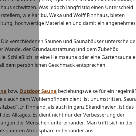
aus schwitzen. Was jedoch langfristig einen Unterscheid
rstellern, wie Karibu, Weka und Wolff Finnhaus, bieten
beitung, hochwertige Materialien und damit ein angenehmes
Die verschiedenen Saunen und Saunahäuser unterscheide
der Wände, der Grundausstattung und dem Zubehör.
lle. Schließlich ist eine Heimsauna oder eine Gartensauna e
n Fall dem persönlichen Geschmack entsprechen.
una
bzw.
Outdoor Sauna
beziehungsweise für ein regelmä
als auch dem Wohlempfinden dient, ist unumstritten. Saun
zbad“. In Finnland, als auch in ganz Skandinavien, ist das
d des Alltages. Es dient nicht nur der Verbesserung der
ungen der Menschen untereinander: Man trifft sich in der
 entspannten Atmosphäre miteinander aus.