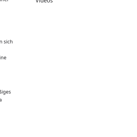
Videos
n sich
ine
ßiges
a