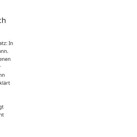
ch
tz: In
ann.
genen
r
ann
klärt
gt
ht