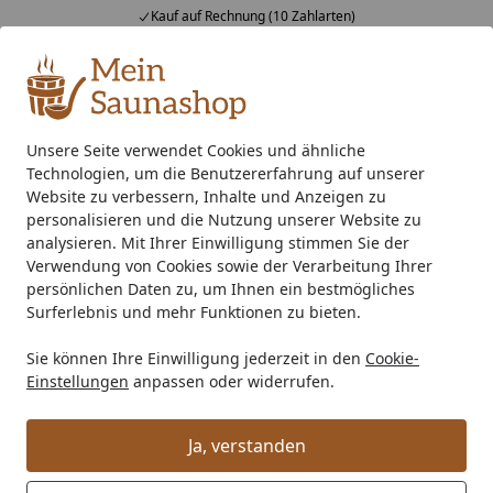
Kauf auf Rechnung (10 Zahlarten)
Alle Produkte
Mein Konto
Wunschl
Ein
4,76
/ 5
Suchen
Unsere Seite verwendet Cookies und ähnliche
Technologien, um die Benutzererfahrung auf unserer
Autorin G. Wachowski
Startseite
Website zu verbessern, Inhalte und Anzeigen zu
Gerrit Wachowski
personalisieren und die Nutzung unserer Website zu
analysieren. Mit Ihrer Einwilligung stimmen Sie der
Verwendung von Cookies sowie der Verarbeitung Ihrer
persönlichen Daten zu, um Ihnen ein bestmögliches
Surferlebnis und mehr Funktionen zu bieten.
Sie können Ihre Einwilligung jederzeit in den
Cookie-
Einstellungen
anpassen oder widerrufen.
Ja, verstanden