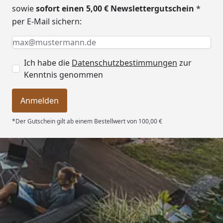
sowie
sofort einen 5,00 € Newslettergutschein
*
per E-Mail sichern:
Keine Eingabe erforderlich
Eingabe erforderlich
E-Mail *
Ich habe die
Datenschutzbestimmungen
zur
Kenntnis genommen
Anmelden
*Der Gutschein gilt ab einem Bestellwert von 100,00 €
Trusted Shops
4,76
/ 5