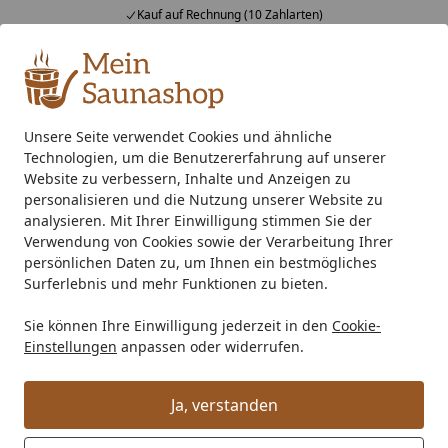
Kauf auf Rechnung (10 Zahlarten)
Alle Produkte
Mein Konto
Wunschl
Ein
4,76
/ 5
Suchen
Unsere Seite verwendet Cookies und ähnliche
Technologien, um die Benutzererfahrung auf unserer
Eigene Sauna kaufen...
Startseite
Website zu verbessern, Inhalte und Anzeigen zu
Entspannung pur: die Sauna für
personalisieren und die Nutzung unserer Website zu
analysieren. Mit Ihrer Einwilligung stimmen Sie der
Zuhause!
Verwendung von Cookies sowie der Verarbeitung Ihrer
persönlichen Daten zu, um Ihnen ein bestmögliches
Lesezeit: 5 min.
Surferlebnis und mehr Funktionen zu bieten.
Erstellt am: 15.01.2019
Sie können Ihre Einwilligung jederzeit in den
Cookie-
Inhalt:
Einstellungen
anpassen oder widerrufen.
Die Vorteile einer eigenen Sauna liegen auf der
Ja, verstanden
Hand
4 beliebte Saunen, mit denen Sie garantiert nichts