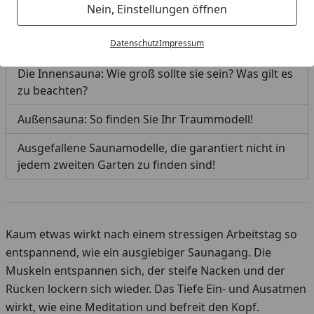
Nein, Einstellungen öffnen
falsch machen!
Die Heimsauna im eigenen Badezimmer
Datenschutz
Impressum
Die Innensauna: Wie groß sollte sie sein? Was gilt es
zu beachten?
Außensauna: So finden Sie Ihr Traummodell!
Ausgefallene Saunamodelle, die garantiert nicht in
jedem zweiten Garten zu finden sind!
Kaum etwas wirkt nach einem stressigen Arbeitstag so
entspannend, wie ein ausgiebiger Saunagang. Die
Muskeln entspannen sich, der steife Nacken und der
Rücken lockern sich wieder. Das Tiefe Ein- und Ausatmen
wirkt, wie eine Meditation und befreit den Kopf.