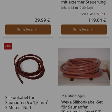
mit externer Steuerung
Inhalt:
13 m
(9,20 €/m)
-12%
UVP
135,96 €
Rab
Urs
39,99 €
119,64 €
Aktueller Preis
Akt
Zum Produkt
Zum Produkt
-3%
Produkt am Lager
Produkt am Lager
2 Ausführungen
Silikonkabel für
Weka Silikonkabel-Set
Saunaofen 5 x 1,5 mm²
für Saunaofen
3 Meter - Nr. 1