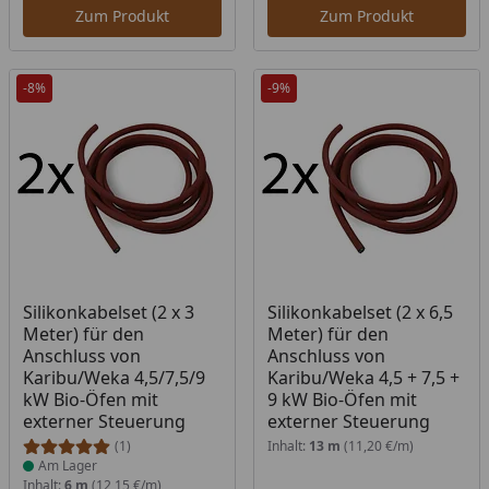
Zum Produkt
Zum Produkt
-8%
-9%
Produkt am Lager
Silikonkabelset (2 x 3
Silikonkabelset (2 x 6,5
Meter) für den
Meter) für den
Anschluss von
Anschluss von
Karibu/Weka 4,5/7,5/9
Karibu/Weka 4,5 + 7,5 +
kW Bio-Öfen mit
9 kW Bio-Öfen mit
externer Steuerung
externer Steuerung
(1)
Inhalt:
13 m
(11,20 €/m)
Am Lager
Inhalt:
6 m
(12,15 €/m)