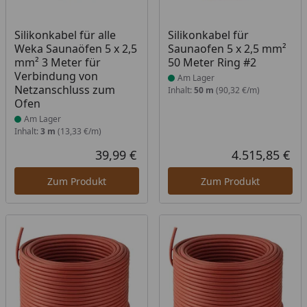
Produkt am Lager
Produkt am Lager
Silikonkabel für alle
Silikonkabel für
Weka Saunaöfen 5 x 2,5
Saunaofen 5 x 2,5 mm²
mm² 3 Meter für
50 Meter Ring #2
Verbindung von
Am Lager
Netzanschluss zum
Inhalt:
50 m
(90,32 €/m)
Ofen
Am Lager
Inhalt:
3 m
(13,33 €/m)
39,99 €
4.515,85 €
Aktueller Preis
Akt
Zum Produkt
Zum Produkt