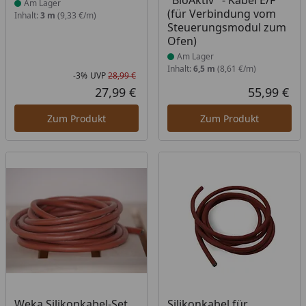
"BioAktiv" - Kabel E/F
Am Lager
(für Verbindung vom
Inhalt:
3 m
(9,33 €/m)
Steuerungsmodul zum
Ofen)
Am Lager
Inhalt:
6,5 m
(8,61 €/m)
-3%
UVP
28,99 €
Rabatt in Prozent
Ursprünglicher Preis
27,99 €
55,99 €
Aktueller Preis
Akt
Zum Produkt
Zum Produkt
Produkt am Lager
Produkt am Lager
Weka Silikonkabel-Set
Silikonkabel für