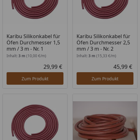
Karibu Silikonkabel für
Karibu Silikonkabel für
Öfen Durchmesser 1,5
Öfen Durchmesser 2,5
mm / 3 m - Nr. 1
mm / 3 m - Nr. 2
Inhalt:
3 m
(10,00 €/m)
Inhalt:
3 m
(15,33 €/m)
29,99 €
45,99 €
Aktueller Preis
Akt
Zum Produkt
Zum Produkt