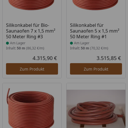
Produkt am Lager
Produkt am Lager
Silikonkabel für Bio-
Silikonkabel für
Saunaofen 7 x 1,5 mm²
Saunaofen 5 x 1,5 mm²
50 Meter Ring #3
50 Meter Ring #1
Am Lager
Am Lager
Inhalt:
50 m
(86,32 €/m)
Inhalt:
50 m
(70,32 €/m)
4.315,90 €
3.515,85 €
Aktueller Preis
Akt
Zum Produkt
Zum Produkt