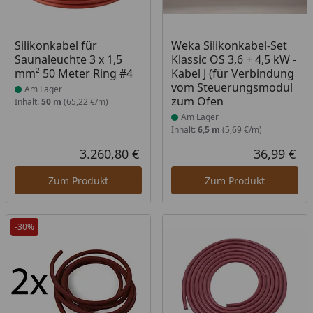
Produkt am Lager
Produkt am Lager
Silikonkabel für
Weka Silikonkabel-Set
Saunaleuchte 3 x 1,5
Klassic OS 3,6 + 4,5 kW -
mm² 50 Meter Ring #4
Kabel J (für Verbindung
vom Steuerungsmodul
Am Lager
zum Ofen
Inhalt:
50 m
(65,22 €/m)
Am Lager
Inhalt:
6,5 m
(5,69 €/m)
3.260,80 €
36,99 €
Aktueller Preis
Akt
Zum Produkt
Zum Produkt
-30%