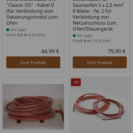
"Classic OS" - Kabel D
Saunaofen 5 x 2,5 mm²
(für Verbindung vom
6 Meter - Nr. 2 für
Steuerungsmodul zum
Verbindung von
Ofen
Netzanschluss zum
Ofen/Steuergerät
Am Lager
Inhalt:
6,5 m
(6,92 €/m)
Am Lager
Inhalt:
6 m
(13,32 €/m)
44,99 €
79,90 €
Aktueller Preis
Akt
Zum Produkt
Zum Produkt
-2%