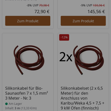
-8%
UVP
79,98 €
-9%
UVP
159,96 €
Rabatt in Prozent
Ursprünglicher Preis
Rab
Urs
72,90 €
145,56 €
Aktueller Preis
Akt
Zum Produkt
Zum Produkt
-12%
Produkt am Lager
Silikonkabel für Bio-
Silikonkabelset (2 x 6,5
Saunaofen 7 x 1,5 mm²
Meter) für den
3 Meter - Nr. 3
Anschluss von
Karibu/Weka 4,5 + 7,5 +
Am Lager
9 kW Öfen (finnisch)
Inhalt:
3 m
(13,33 €/m)