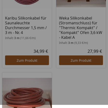
Karibu Silikonkabel für
Weka Silikonkabel
Saunaleuchte
(Stromanschluss) für
Durchmesser 1,5 mm /
"Thermic Kompakt" /
3 m - Nr. 4
"Kompakt" Ofen 3,6 kW
- Kabel A
Inhalt:
3 m
(11,66 €/m)
Inhalt:
3 m
(9,33 €/m)
34,99 €
27,99 €
Aktueller Preis
Akt
Zum Produkt
Zum Produkt