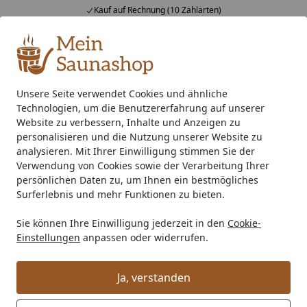
Kauf auf Rechnung (10 Zahlarten)
Alle Produkte
Mein Konto
Wunschl
Ein
4,76
/ 5
Suchen
Unsere Seite verwendet Cookies und ähnliche
Technologien, um die Benutzererfahrung auf unserer
Saunaofen
Ofenzubehör
Silikonkabel
Startseite
Website zu verbessern, Inhalte und Anzeigen zu
Silikonkabel
personalisieren und die Nutzung unserer Website zu
analysieren. Mit Ihrer Einwilligung stimmen Sie der
Verwendung von Cookies sowie der Verarbeitung Ihrer
Ihre Artikelübersicht
persönlichen Daten zu, um Ihnen ein bestmögliches
Surferlebnis und mehr Funktionen zu bieten.
Kategorien
Sie können Ihre Einwilligung jederzeit in den
Cookie-
Einstellungen
anpassen oder widerrufen.
Filter / Sortierung
Ja, verstanden
25
Artikel gefunden