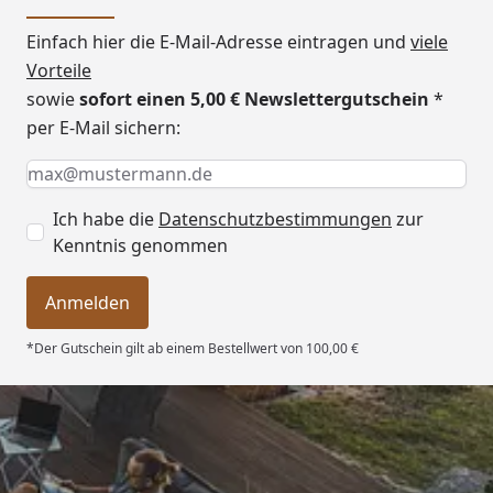
Einfach hier die E-Mail-Adresse eintragen und
viele
Vorteile
sowie
sofort einen 5,00 € Newslettergutschein
*
per E-Mail sichern:
Keine Eingabe erforderlich
Eingabe erforderlich
E-Mail *
Ich habe die
Datenschutzbestimmungen
zur
Kenntnis genommen
Anmelden
*Der Gutschein gilt ab einem Bestellwert von 100,00 €
Trusted Shops