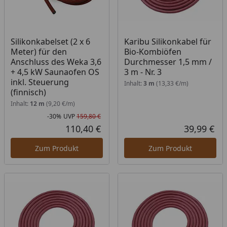
Silikonkabelset (2 x 6
Karibu Silikonkabel für
Meter) für den
Bio-Kombiöfen
Anschluss des Weka 3,6
Durchmesser 1,5 mm /
+ 4,5 kW Saunaofen OS
3 m - Nr. 3
inkl. Steuerung
Inhalt:
3 m
(13,33 €/m)
(finnisch)
Inhalt:
12 m
(9,20 €/m)
-30%
UVP
159,80 €
Rabatt in Prozent
Ursprünglicher Preis
110,40 €
39,99 €
Aktueller Preis
Akt
Zum Produkt
Zum Produkt