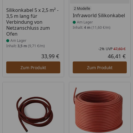
Produkt am Lager
Produkt am Lager
2 Modelle
Silikonkabel 5 x 2,5 m² -
Infraworld Silikonkabel
3,5 m lang für
Verbindung von
Am Lager
Netzanschluss zum
Inhalt:
4 m
(11,60 €/m)
Ofen
Am Lager
Inhalt:
3,5 m
(9,71 €/m)
-2%
UVP
47,60 €
Rab
Urs
33,99 €
46,41 €
Aktueller Preis
Akt
Zum Produkt
Zum Produkt