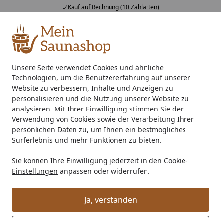
Kauf auf Rechnung (10 Zahlarten)
Alle Produkte
Mein Konto
Wunschl
Ein
4,76
/ 5
Suchen
Unsere Seite verwendet Cookies und ähnliche
Technologien, um die Benutzererfahrung auf unserer
Saunaofen
Ofenzubehör
Silikonkabel
Karibu Silikonka
Startseite
Website zu verbessern, Inhalte und Anzeigen zu
Karibu Silikonkabel für Öfen
personalisieren und die Nutzung unserer Website zu
analysieren. Mit Ihrer Einwilligung stimmen Sie der
Durchmesser 2,5 mm / 3 m - Nr. 2
Verwendung von Cookies sowie der Verarbeitung Ihrer
persönlichen Daten zu, um Ihnen ein bestmögliches
Surferlebnis und mehr Funktionen zu bieten.
Sie können Ihre Einwilligung jederzeit in den
Cookie-
Einstellungen
anpassen oder widerrufen.
Ja, verstanden