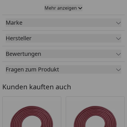
Wichtiger Hinweis:
Mehr anzeigen
Alle Öfen und dazugehörigen Steuergeräte dürfen
Marke
bei einem Anschluss an eine 400 Volt Stromquelle
ausschließlich von einer autorisierten Fachkraft
Hersteller
angeschlossen werden.
Bewertungen
Fragen zum Produkt
Kunden kauften auch