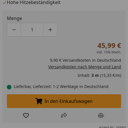
Hohe Hitzebeständigkeit
Menge
Produktmenge um eins verringern
Produktmenge manuell eingeben
Produktmenge um eins erhöhen
45,99 €
inkl. 19% MwSt.
9,90 € Versandkosten in Deutschland
Versandkosten nach Menge und Land
Inhalt:
3 m
(15,33 €/m)
Lieferbar, Lieferzeit: 1-2 Werktage in Deutschland
In den Einkaufswagen
In den Einkaufswagen legen
Produkt zur Wunschliste hinzufügen
Teilen
Produkt Ver
Artikel-Nr.: 36894