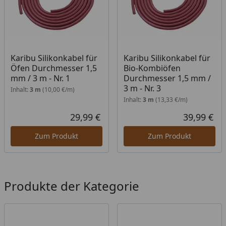
Karibu Silikonkabel für
Karibu Silikonkabel für
Öfen Durchmesser 1,5
Bio-Kombiöfen
mm / 3 m - Nr. 1
Durchmesser 1,5 mm /
3 m - Nr. 3
Inhalt:
3 m
(10,00 €/m)
Inhalt:
3 m
(13,33 €/m)
29,99 €
39,99 €
Aktueller Preis
Akt
Zum Produkt
Zum Produkt
Produkte der Kategorie