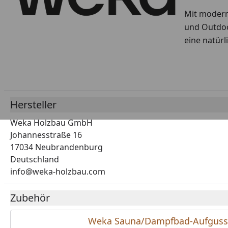
Mit modern
und Outdoo
eine natürl
Hersteller
Weka Holzbau GmbH
Johannesstraße 16
17034 Neubrandenburg
Deutschland
info@weka-holzbau.com
Zubehör
Weka Sauna/Dampfbad-Aufguss