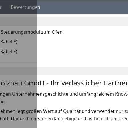
r
Bewertungen
om Steuerungsmodul zum Ofen.
(Kabel E)
Kabel F)
lzbau GmbH - Ihr verlässlicher Partne
langen Unternehmensgeschichte und umfangreichem Know-ho
ie.
ehmen legt großen Wert auf Qualität und verwendet nur so
chaft. Dadurch entstehen langlebige und ästhetisch anspr