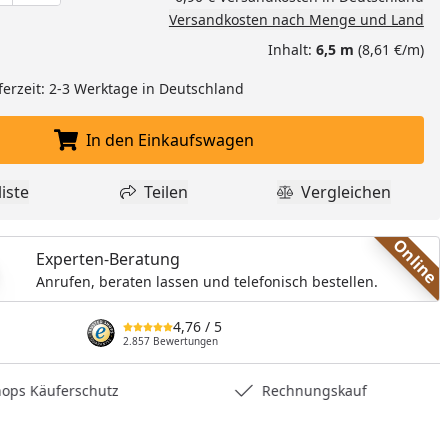
Versandkosten nach Menge und Land
Inhalt:
6,5 m
(8,61 €/m)
ferzeit: 2-3 Werktage in Deutschland
In den Einkaufswagen
In den Einkaufswagen legen
iste
Teilen
Vergleichen
dukt zur Wunschliste hinzufügen
Teilen
Produkt Vergle
Online
Experten-Beratung
Anrufen, beraten lassen und telefonisch bestellen.
4,76
/ 5
2.857 Bewertungen
hops Käuferschutz
Rechnungskauf