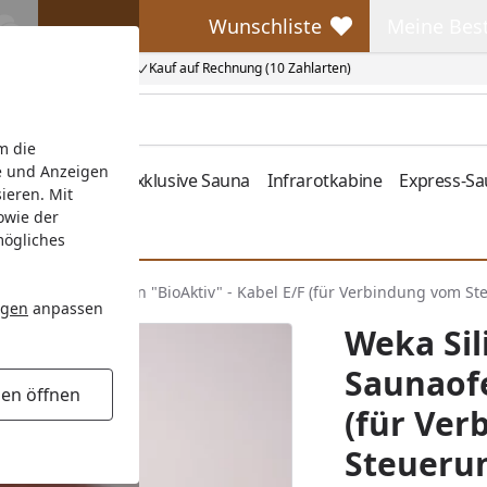
Wunschliste
Meine Bes
Wunschliste
Meine Beste
Kauf auf Rechnung (10 Zahlarten)
m die
e und Anzeigen
fen
Zubehör
Exklusive Sauna
Infrarotkabine
Express-S
ieren. Mit
owie der
mögliches
el-Set für Saunaofen "BioAktiv" - Kabel E/F (für Verbindung vom 
ngen
anpassen
Weka Sil
Saunaofe
gen öffnen
(für Ve
Steueru