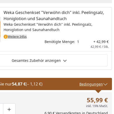
Weka Geschenkset "Verwöhn dich" inkl. Peelingsalz,
Honiglotion und Saunahandtuch
Weka Geschenkset "Verwöhn dich" inkl. Peelingsalz,
Honiglotion und Saunahandtuch
Weitere Infos
Benötigte Menge:
1
+ 42,99 €
42,99 € / Stk.
Gesamtes Zubehör anzeigen
Sie nur
54,87 €
(– 1,12 €)
Bedingungen
55,99 €
inkl. 19% MwSt.
ge um eins verringern
duktmenge manuell eingeben
Produktmenge um eins erhöhen
6,90 € Versandkosten in Deutschland