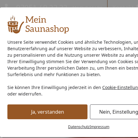
Hotline
07051 / 9 22 22
Kontakt
Mo-Fr. 8-16 Uhr
Kontakt
Eigene Montage-Teams
Unsere Seite verwendet Cookies und ähnliche Technologien, u
Benutzererfahrung auf unserer Website zu verbessern, Inhalt
Außensauna
Indoor-Sauna
Energiespar-Sauna
Saunao
zu personalisieren und die Nutzung unserer Website zu analys
Ihrer Einwilligung stimmen Sie der Verwendung von Cookies s
Saunahersteller
% Sale %
Verarbeitung Ihrer persönlichen Daten zu, um Ihnen ein best
Surferlebnis und mehr Funktionen zu bieten.
Saunaofen
Ofenzubehör
Silikonkabel
Weka Silikonkab
Sie können Ihre Einwilligung jederzeit in den
Cookie-Einstellu
Startseite
oder widerrufen.
Ja, verstanden
Nein, Einstellun
Datenschutz
Impressum