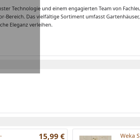
ster Technologie und einem engagierten Team von Fachleu
r-Bereich. Das vielfältige Sortiment umfasst Gartenhäuser,
iche Eleganz verleihen.
15,99 €
-
Weka S