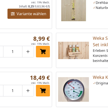
Drehba
inkl. 19% MwSt.
Inhalt:
0,25 l
(63,96 €/l)
Naturb
Variante wählen
8,99 €
Weka S
Set ink
inkl. 19% MwSt.
Erleben 
roduktmenge um eins verringern
Produktmenge manuell eingeben
Produktmenge um eins erhöhen
In den Einkaufswagen legen
Konzentr
beinhalte
drei Duft
Ordnung 
18,49 €
ml Duftno
Weka K
Marokkan
Origina
inkl. 19% MwSt.
Exotica 
roduktmenge um eins verringern
Produktmenge manuell eingeben
Produktmenge um eins erhöhen
In den Einkaufswagen legen