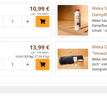
10,99 €
Weka S
Dampfb
inkl. 19% MwSt.
Weka Sau
roduktmenge um eins verringern
Produktmenge manuell eingeben
Produktmenge um eins erhöhen
In den Einkaufswagen legen
Dampfbad
Inhalt - 
13,99 €
Weka G
"Verwöh
inkl. 19% MwSt.
Inhalt:
0,5 kg
(27,98 €/kg)
Peeling
Weka Ges
dich" inkl
und Sa
roduktmenge um eins verringern
Produktmenge manuell eingeben
Produktmenge um eins erhöhen
In den Einkaufswagen legen
Honiglot
Saunahan
Honigloti
sorgen fü
und eine 
Das Set 
Peelings
Honiglot