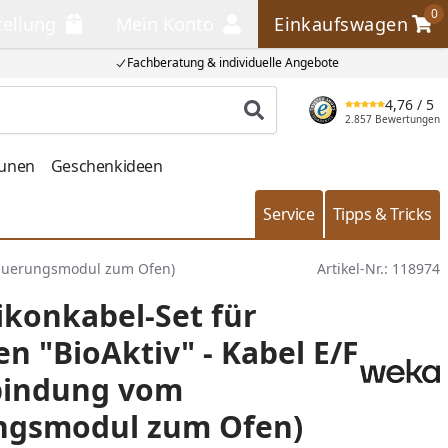
0
tellung
Mein Konto
Einkaufswagen
llung
Mein Konto
Einkaufswagen
Fachberatung & individuelle Angebote
4,76
/ 5
Produkt suchen
2.857 Bewertungen
aunen
Geschenkideen
Service
Tipps & Tricks
Steuerungsmodul zum Ofen)
Artikel-Nr.:
118974
ikonkabel-Set für
n "BioAktiv" - Kabel E/F
rbindung vom
ngsmodul zum Ofen)