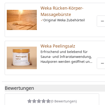
Saunagang zur Seite. Gefertigt
aus Spezialholz ermöglicht Sie
Weka Rücken-Körper-
Ihnen die optimale
Massagebürste
Portionierung des Aufgusses.
Original Weka Zubehörteil
P
Weka Peelingsalz
Erfrischend und belebend für
Sauna- und Infrarotanwendung,
Hautporen werden geöffnet und
P
das körperliche Wohlbefinden
gesteigert; naturbelassen, 500-
g-Dose
Bewertungen
(0 Bewertungen)