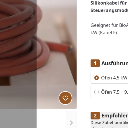
Silikonkabel fü
Steuerungsmodu
Geeignet für BioA
kW (Kabel F)
Ausführu
Alle anzeigen (2)
Ofen 4,5 kW
Öfen 7,5 + 9
Produkt zur Wunschliste hi
Empfohlen
Diese Zubehörartik
Nächstes Bild anzeigen