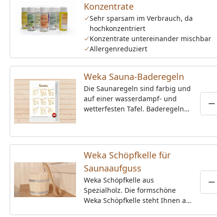
Konzentrate
Sehr sparsam im Verbrauch, da
hochkonzentriert
Konzentrate untereinander mischbar
Allergenreduziert
Weka Sauna-Baderegeln
Die Saunaregeln sind farbig und
auf einer wasserdampf- und
P
wetterfesten Tafel. Baderegeln
sind in jeder Sauna
unverzichtbar. Die Tafel hält der
Temperatur und Luftfeuchtigkeit
in Ihrer Sauna stand und weist
Weka Schöpfkelle für
Sie anhand von farbigen Bildern
Saunaaufguss
darauf hin, was bei dem
Saunagang zu beachten ist.
Weka Schöpfkelle aus
P
Besonders ideal für Sauna-
Spezialholz. Die formschöne
Neulinge.
Weka Schöpfkelle steht Ihnen als
handlicher Begleiter bei jedem