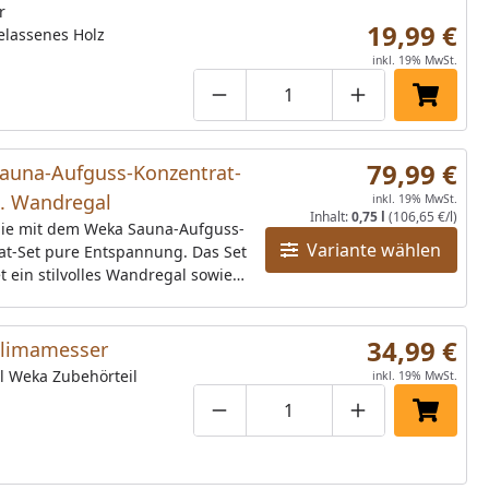
r
19,99 €
elassenes Holz
inkl. 19% MwSt.
Produktmenge um eins verringe
Produktmenge manuell
Produktmenge 
In den 
79,99 €
auna-Aufguss-Konzentrat-
l. Wandregal
inkl. 19% MwSt.
Inhalt:
0,75 l
(106,65 €/l)
Sie mit dem Weka Sauna-Aufguss-
Variante wählen
at-Set pure Entspannung. Das Set
t ein stilvolles Wandregal sowie
konzentrate, die Vielfalt und
in Ihre Sauna bringen.Düfte: 250
te Zirbelkiefer, 250 ml Duftnote
34,99 €
limamesser
ische Minze, 250 ml Duftnote
l Weka Zubehörteil
inkl. 19% MwSt.
Orange
Produktmenge um eins verringe
Produktmenge manuell
Produktmenge 
In den 