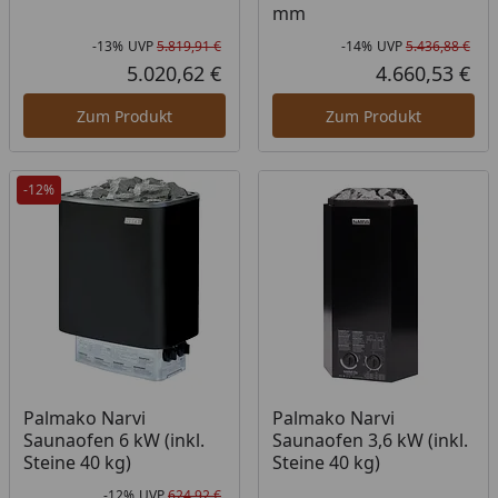
mm
-13%
UVP
5.819,91 €
-14%
UVP
5.436,88 €
Rabatt in Prozent
Ursprünglicher Preis
Rab
Urs
5.020,62 €
4.660,53 €
Aktueller Preis
Akt
Zum Produkt
Zum Produkt
-12%
Palmako Narvi
Palmako Narvi
Saunaofen 6 kW (inkl.
Saunaofen 3,6 kW (inkl.
Steine 40 kg)
Steine 40 kg)
-12%
UVP
624,92 €