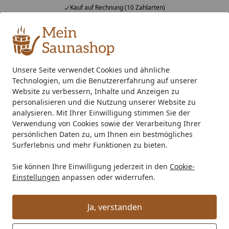
Kauf auf Rechnung (10 Zahlarten)
Alle Produkte
Mein Konto
Wunschl
Ein
4,76
/ 5
Suchen
Unsere Seite verwendet Cookies und ähnliche
Technologien, um die Benutzererfahrung auf unserer
Saunahersteller
Palmako Sauna
Startseite
Website zu verbessern, Inhalte und Anzeigen zu
Palmako Sauna
personalisieren und die Nutzung unserer Website zu
analysieren. Mit Ihrer Einwilligung stimmen Sie der
Verwendung von Cookies sowie der Verarbeitung Ihrer
Ihre Artikelübersicht
persönlichen Daten zu, um Ihnen ein bestmögliches
Surferlebnis und mehr Funktionen zu bieten.
Kategorien
Sie können Ihre Einwilligung jederzeit in den
Cookie-
Einstellungen
anpassen oder widerrufen.
Filter / Sortierung
Ja, verstanden
22
Artikel gefunden