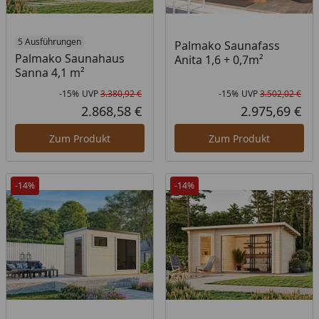
5 Ausführungen
Palmako Saunafass
Palmako Saunahaus
Anita 1,6 + 0,7m²
Sanna 4,1 m²
-15%
UVP
3.380,92 €
-15%
UVP
3.502,02 €
Rabatt in Prozent
Ursprünglicher Preis
Rab
Urs
2.868,58 €
2.975,69 €
Aktueller Preis
Akt
Zum Produkt
Zum Produkt
-14%
-14%