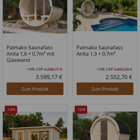
Palmako Saunafass
Palmako Saunafass
Anita 1,6 + 0,7m² mit
Anita 1,3 + 0,7m²
Glaswand
-14%
UVP
4.208,77 €
-15%
UVP
3.009,35 €
Rabatt in Prozent
Ursprünglicher Preis
Rab
Urs
3.599,17 €
2.552,70 €
Aktueller Preis
Akt
Zum Produkt
Zum Produkt
-14%
-16%