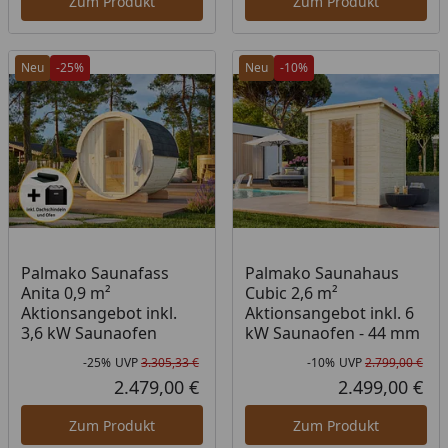
Zum Produkt
Zum Produkt
Neu
-25%
Neu
-10%
Palmako Saunafass
Palmako Saunahaus
Anita 0,9 m²
Cubic 2,6 m²
Aktionsangebot inkl.
Aktionsangebot inkl. 6
3,6 kW Saunaofen
kW Saunaofen - 44 mm
-25%
UVP
3.305,33 €
-10%
UVP
2.799,00 €
Rabatt in Prozent
Ursprünglicher Preis
Rab
Urs
2.479,00 €
2.499,00 €
Aktueller Preis
Akt
Zum Produkt
Zum Produkt