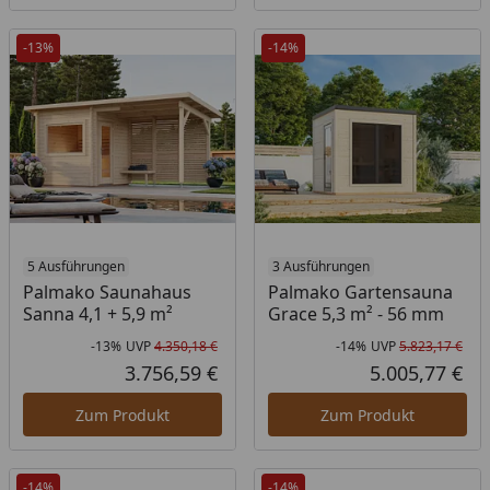
-13%
-14%
5 Ausführungen
3 Ausführungen
Palmako Saunahaus
Palmako Gartensauna
Sanna 4,1 + 5,9 m²
Grace 5,3 m² - 56 mm
-13%
UVP
4.350,18 €
-14%
UVP
5.823,17 €
Rabatt in Prozent
Ursprünglicher Preis
Rab
Urs
3.756,59 €
5.005,77 €
Aktueller Preis
Akt
Zum Produkt
Zum Produkt
-14%
-14%