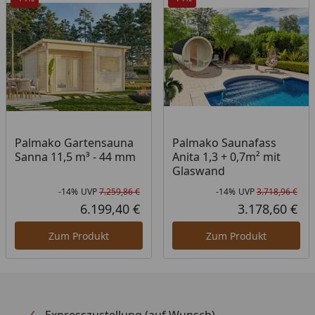
Palmako Gartensauna
Palmako Saunafass
Sanna 11,5 m³ - 44 mm
Anita 1,3 + 0,7m² mit
Glaswand
-14%
UVP
7.259,86 €
-14%
UVP
3.718,96 €
Rabatt in Prozent
Ursprünglicher Preis
Rab
Urs
6.199,40 €
3.178,60 €
Aktueller Preis
Akt
Zum Produkt
Zum Produkt