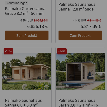
3 Ausführungen
Palmako Saunahaus
Palmako Gartensauna
Sanna 12,8 m³ Slide
Grace 8,2 m² - 56 mm
-14%
UVP
8.024,85 €
-14%
UVP
6.814,89 €
Rabatt in Prozent
Ursprünglicher Preis
Rab
Urs
6.856,18 €
5.817,39 €
Aktueller Preis
Akt
Zum Produkt
Zum Produkt
-13%
-14%
Palmako Saunahaus
Palmako Saunahaus
Sanna 6,8 + 5,9 m²
Sarah 3,8 + 2,1 m² - 16