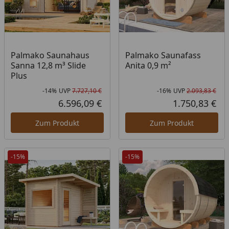
Palmako Saunahaus
Palmako Saunafass
Sanna 12,8 m³ Slide
Anita 0,9 m²
Plus
-14%
UVP
7.727,10 €
-16%
UVP
2.093,83 €
Rabatt in Prozent
Ursprünglicher Preis
Rab
Urs
6.596,09 €
1.750,83 €
Aktueller Preis
Akt
Zum Produkt
Zum Produkt
-15%
-15%