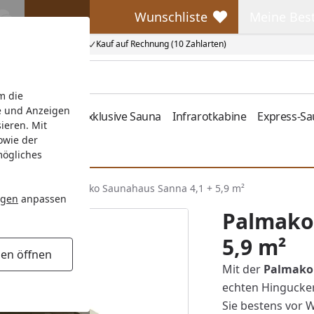
Wunschliste
Meine Bes
Wunschliste
Meine Beste
Kauf auf Rechnung (10 Zahlarten)
m die
e und Anzeigen
fen
Zubehör
Exklusive Sauna
Infrarotkabine
Express-S
ieren. Mit
owie der
mögliches
andstärke
Palmako Saunahaus Sanna 4,1 + 5,9 m²
ngen
anpassen
Palmako
5,9 m²
gen öffnen
Mit der
Palmako 
echten Hingucker
Sie bestens vor 