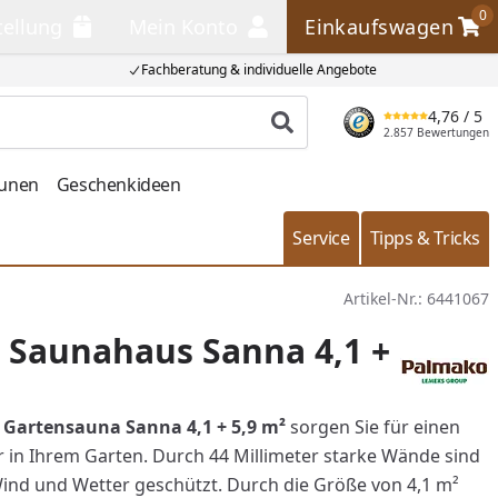
0
tellung
Mein Konto
Einkaufswagen
llung
Mein Konto
Einkaufswagen
Fachberatung & individuelle Angebote
4,76
/ 5
Produkt suchen
2.857 Bewertungen
aunen
Geschenkideen
Service
Tipps & Tricks
Artikel-Nr.:
6441067
 Saunahaus Sanna 4,1 +
Gartensauna Sanna 4,1 + 5,9
m²
sorgen Sie für einen
 in Ihrem Garten. Durch 44 Millimeter starke Wände sind
Wind und Wetter geschützt. Durch die Größe von 4,1 m²