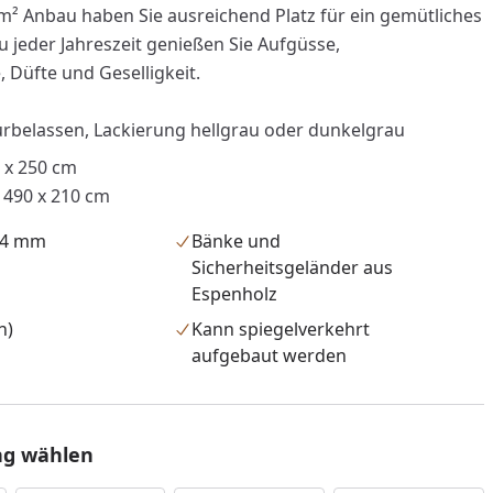
m² Anbau haben Sie ausreichend Platz für ein gemütliches
 jeder Jahreszeit genießen Sie Aufgüsse,
Düfte und Geselligkeit.
rbelassen, Lackierung hellgrau oder dunkelgrau
 x 250 cm
490 x 210 cm
44 mm
Bänke und
Sicherheitsgeländer aus
Espenholz
n)
Kann spiegelverkehrt
aufgebaut werden
nzufügen
ng wählen