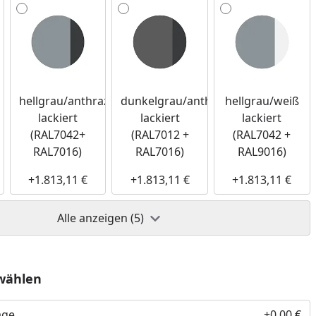
hellgrau/anthrazit
dunkelgrau/anthrazit
hellgrau/weiß
lackiert
lackiert
lackiert
(RAL7042+
(RAL7012 +
(RAL7042 +
RAL7016)
RAL7016)
RAL9016)
+1.813,11 €
+1.813,11 €
+1.813,11 €
Alle anzeigen (5)
wählen
age
+0,00 €