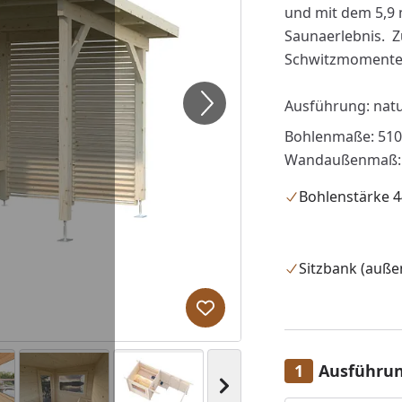
und mit dem 5,9 
Saunaerlebnis. Zu
Schwitzmomente, 
Ausführung: natu
Bohlenmaße: 510
Wandaußenmaß: 
Bohlenstärke 
Sitzbank (auße
Produkt zur Wunschliste hi
Ausführu
Nächstes Bild anzeigen