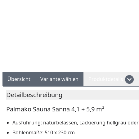
Rechnungskauf
Montageservice
Übersicht
Variante wählen
Produktdetails
Detailbeschreibung
Palmako Sauna Sanna 4,1 + 5,9 m²
Ausführung: naturbelassen, Lackierung hellgrau ode
Bohlenmaße: 510 x 230 cm