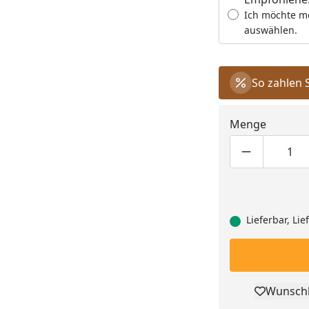
Ich möchte m
auswählen.
So zahlen 
Menge
Produktmen
Pro
Lieferbar, Li
Wunschl
Pro