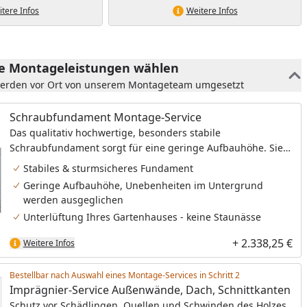
tere Infos
Weitere Infos
he Montageleistungen wählen
werden vor Ort von unserem Montageteam umgesetzt
Schraubfundament Montage-Service
Das qualitativ hochwertige, besonders stabile
Schraubfundament sorgt für eine geringe Aufbauhöhe. Sie
haben damit eine bequeme, niedrige Stufe und gleichzeitig
Stabiles & sturmsicheres Fundament
ein besonders langlebiges Fundament. Sie benötigen bei
Geringe Aufbauhöhe, Unebenheiten im Untergrund
dem Schraubfundament keine Gummi-Pads und
werden ausgeglichen
Sturmwinkel.
Unterlüftung Ihres Gartenhauses - keine Staunässe
+ 2.338,25 €
Weitere Infos
Bestellbar nach Auswahl eines Montage-Services in Schritt
Imprägnier-Service Außenwände, Dach, Schnittkanten
Schutz vor Schädlingen, Quellen und Schwinden des Holzes.