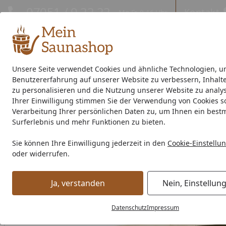
Hotline
07051 / 9 22 22
Kontakt
Mo-Fr. 8-16 Uhr
Kontakt
Eigene Montage-Teams
Unsere Seite verwendet Cookies und ähnliche Technologien, u
Benutzererfahrung auf unserer Website zu verbessern, Inhalt
Außensauna
Indoor-Sauna
Energiespar-Sauna
Saunao
zu personalisieren und die Nutzung unserer Website zu analys
Ihrer Einwilligung stimmen Sie der Verwendung von Cookies s
Saunahersteller
% Sale %
Verarbeitung Ihrer persönlichen Daten zu, um Ihnen ein best
Surferlebnis und mehr Funktionen zu bieten.
Außensauna
Blockbohlensauna
Saunahaus 35-45 mm W
Sie können Ihre Einwilligung jederzeit in den
Cookie-Einstellu
Startseite
oder widerrufen.
Ja, verstanden
Nein, Einstellun
Datenschutz
Impressum