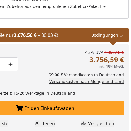
ein Zubehör aus dem empfohlenen Zubehör-Paket frei
Sie nur
3.676,56 €
(– 80,03 €)
Bedingungen
-13%
UVP
4.350,18 €
3.756,59 €
inkl. 19% MwSt.
ge um eins verringern
duktmenge manuell eingeben
Produktmenge um eins erhöhen
99,00 € Versandkosten in Deutschland
Versandkosten nach Menge und Land
eferzeit: 15-20 Werktage in Deutschland
In den Einkaufswagen
In den Einkaufswagen legen
iste
Teilen
Vergleichen
dukt zur Wunschliste hinzufügen
Teilen
Produkt Vergle