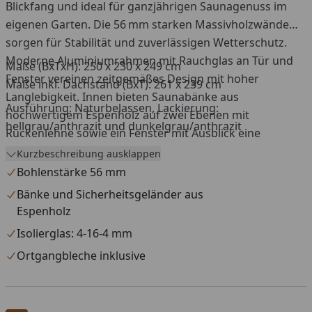
Blickfang und ideal für ganzjährigen Saunagenuss im
eigenen Garten. Die 56 mm starken Massivholzwände
sorgen für Stabilität und zuverlässigen Wetterschutz.
Moderne Aluminiumrahmen mit Rauchglas an Tür und
Maße (BxTxH): 250 x 230 x 249 cm
Fenster vereinen zeitgemäßes Design mit hoher
Maße inkl. Dachstand (BxT): 261 x 239 cm
Langlebigkeit. Innen bieten Saunabänke aus
Ausführung: Naturbelassen, Lackierung:
hochwertigem Espenholz auf zwei Ebenen mit
hellgrau/anthrazit und dunkelgrau/anthrazit
Rückenlehne sowie ein Fenster mit Ausblick eine
angenehme Atmosphäre für ein entspanntes
Kurzbeschreibung ausklappen
Saunaerlebnis.
Bohlenstärke 56 mm
Bänke und Sicherheitsgeländer aus
Espenholz
Isolierglas: 4-16-4 mm
Ortgangbleche inklusive