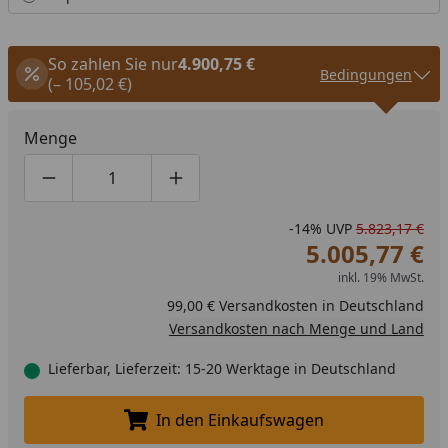
So zahlen Sie nur
4.900,75 €
Bedingungen
(– 105,02 €)
Menge
Produktmenge um eins verringern
Produktmenge manuell eingeben
Produktmenge um eins erhöhen
-14%
UVP
5.823,17 €
5.005,77 €
inkl. 19% MwSt.
99,00 € Versandkosten in Deutschland
Versandkosten nach Menge und Land
Lieferbar, Lieferzeit: 15-20 Werktage in Deutschland
In den Einkaufswagen
In den Einkaufswagen legen