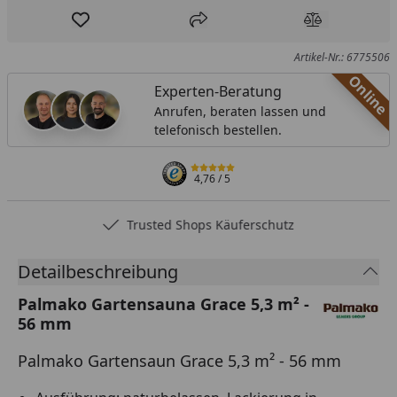
Produkt zur Wunschliste hinzufügen
Teilen
Produkt Ver
Artikel-Nr.: 6775506
Online
Experten-Beratung
Anrufen, beraten lassen und
telefonisch bestellen.
4,76
/ 5
Trusted Shops Käuferschutz
Detailbeschreibung
Palmako Gartensauna Grace 5,3 m² -
56 mm
Palmako Gartensaun Grace 5,3 m² - 56 mm