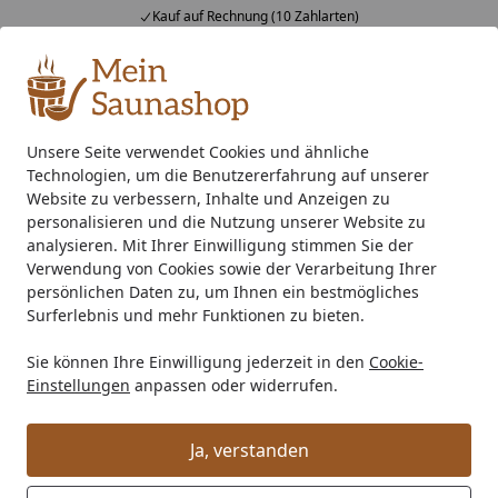
Kauf auf Rechnung (10 Zahlarten)
Alle Produkte
Mein Konto
Wunschl
Ein
4,76
/ 5
Suchen
Unsere Seite verwendet Cookies und ähnliche
Technologien, um die Benutzererfahrung auf unserer
Außensauna
Blockbohlensauna
Saunahaus 35-45 mm W
Startseite
Website zu verbessern, Inhalte und Anzeigen zu
Palmako Gartensauna Grace 5,3 m²
personalisieren und die Nutzung unserer Website zu
analysieren. Mit Ihrer Einwilligung stimmen Sie der
- 56 mm
Verwendung von Cookies sowie der Verarbeitung Ihrer
persönlichen Daten zu, um Ihnen ein bestmögliches
Surferlebnis und mehr Funktionen zu bieten.
Sie können Ihre Einwilligung jederzeit in den
Cookie-
Einstellungen
anpassen oder widerrufen.
Ja, verstanden