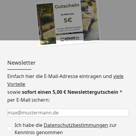
1x Palmako Kunststoff
Regenrinnen-Set 3000 mm
für Flachdach-Gartenhäuser
(jeweils optional erhältlich -
siehe Reiter "Zubehör")
Packmaße
360 x 120 x 100 cm
Newsletter
Gewicht
1920 kg
Einfach hier die E-Mail-Adresse eintragen und
viele
Montage zum günstigen
Vorteile
Montage
Festpreis möglich
sowie
sofort einen 5,00 € Newslettergutschein
*
oder
per E-Mail sichern:
Sorglos-Paket mit Montage
und besonderen Service-
Keine Eingabe erforderlich
Eingabe erforderlich
E-Mail *
Leistungen zum Festpreis
Weitere Informationen
.
Ich habe die
Datenschutzbestimmungen
zur
Kenntnis genommen