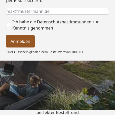
per E-Mail sichern:
Keine Eingabe erforderlich
Eingabe erforderlich
E-Mail *
Ich habe die
Datenschutzbestimmungen
zur
Kenntnis genommen
Anmelden
*Der Gutschein gilt ab einem Bestellwert von 100,00 €
Trusted Shops
4,76
/ 5
„Qualitativ sehr gute Ware und ein
perfekter Bestell- und