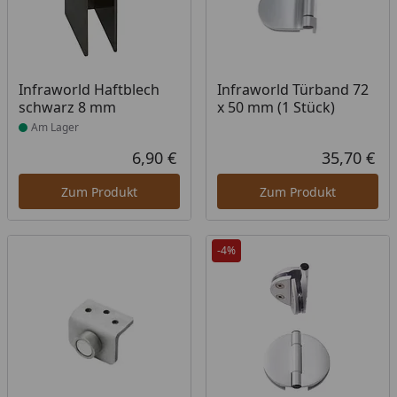
Produkt am Lager
Infraworld Haftblech
Infraworld Türband 72
schwarz 8 mm
x 50 mm (1 Stück)
Am Lager
6,90 €
35,70 €
Aktueller Preis
Akt
Zum Produkt
Zum Produkt
-4%