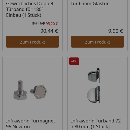
Gewerbliches Doppel-
für 6 mm Glastür
Türband für 180°
Einbau (1 Stück)
-5%
UVP
95,20 €
Rabatt in Prozent
Ursprünglicher Preis
90,44 €
9,90 €
Aktueller Preis
Akt
Zum Produkt
Zum Produkt
-4%
Infraworld Türmagnet
Infraworld Türband 72
95 Newton
x 80 mm (1 Stück)