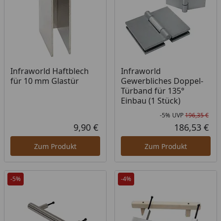
Infraworld Haftblech
Infraworld
für 10 mm Glastür
Gewerbliches Doppel-
Türband für 135°
Einbau (1 Stück)
-5%
UVP
196,35 €
Rab
Urs
9,90 €
186,53 €
Aktueller Preis
Akt
Zum Produkt
Zum Produkt
-5%
-4%