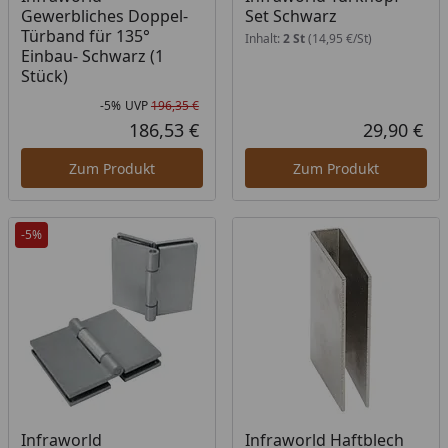
Gewerbliches Doppel-
Set Schwarz
Türband für 135°
Inhalt:
2 St
(14,95 €/St)
Einbau- Schwarz (1
Stück)
-5%
UVP
196,35 €
Rabatt in Prozent
Ursprünglicher Preis
186,53 €
29,90 €
Aktueller Preis
Akt
Zum Produkt
Zum Produkt
-5%
Infraworld
Infraworld Haftblech