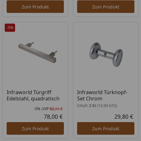
Zum Produkt
Zum Produkt
-5%
Infraworld Türgriff
Infraworld Türknopf-
Edelstahl, quadratisch
Set Chrom
Inhalt:
2 St
(14,90 €/St)
-5%
UVP
82,11 €
Rabatt in Prozent
Ursprünglicher Preis
78,00 €
29,80 €
Aktueller Preis
Akt
Zum Produkt
Zum Produkt