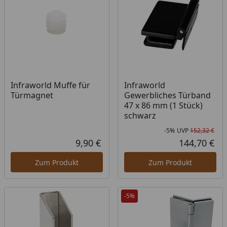
Infraworld Muffe für
Infraworld
Türmagnet
Gewerbliches Türband
47 x 86 mm (1 Stück)
schwarz
-5%
UVP
152,32 €
Rab
Urs
9,90 €
144,70 €
Aktueller Preis
Akt
Zum Produkt
Zum Produkt
-5%