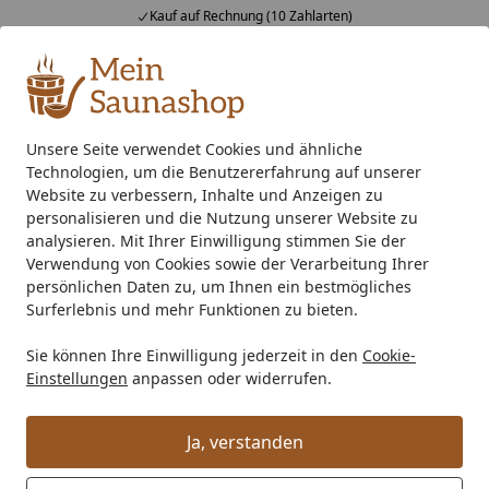
Kauf auf Rechnung (10 Zahlarten)
Alle Produkte
Mein Konto
Wunschl
Ein
4,76
/ 5
Suchen
Unsere Seite verwendet Cookies und ähnliche
Technologien, um die Benutzererfahrung auf unserer
Zubehör
Saunatür & Saunafenster
Zubehör für Saunatü
Startseite
Website zu verbessern, Inhalte und Anzeigen zu
Zubehör für Saunatüren & Fenster
personalisieren und die Nutzung unserer Website zu
analysieren. Mit Ihrer Einwilligung stimmen Sie der
Verwendung von Cookies sowie der Verarbeitung Ihrer
Ihre Artikelübersicht
persönlichen Daten zu, um Ihnen ein bestmögliches
Surferlebnis und mehr Funktionen zu bieten.
Kategorien
Sie können Ihre Einwilligung jederzeit in den
Cookie-
Einstellungen
anpassen oder widerrufen.
Filter / Sortierung
Ja, verstanden
29
Artikel gefunden