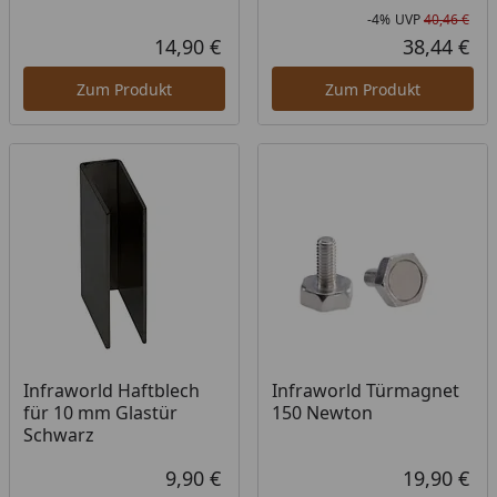
-4%
UVP
40,46 €
Rab
Urs
14,90 €
38,44 €
Aktueller Preis
Akt
Zum Produkt
Zum Produkt
Infraworld Haftblech
Infraworld Türmagnet
für 10 mm Glastür
150 Newton
Schwarz
9,90 €
19,90 €
Aktueller Preis
Akt