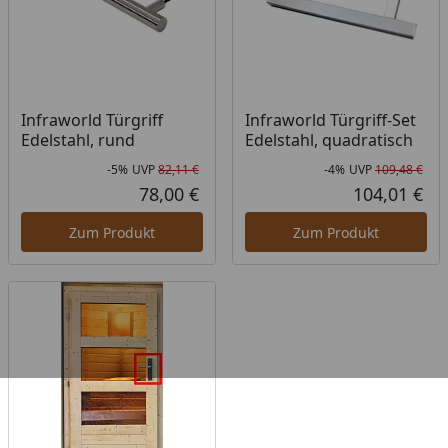
Infraworld Türgriff
Infraworld Türgriff-Set
Edelstahl, rund
Edelstahl, quadratisch
-5%
UVP
82,11 €
-4%
UVP
109,48 €
Rabatt in Prozent
Ursprünglicher Preis
Rab
Urs
78,00 €
104,01 €
Aktueller Preis
Akt
Zum Produkt
Zum Produkt