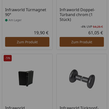
Produkt am Lager
Infraworld Türmagnet
Infraworld Doppel-
90°
Türband chrom (1
Stück)
Am Lager
-4%
UVP
64,26 €
Rab
Urs
19,90 €
61,05 €
Aktueller Preis
Akt
Zum Produkt
Zum Produkt
-5%
Infraworld
Infraworld Türknopf-