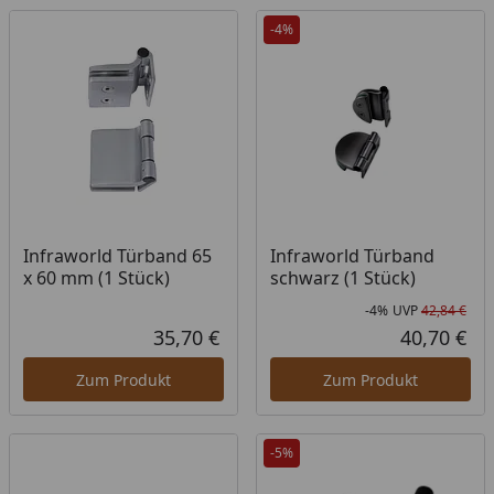
-4%
Infraworld Türband 65
Infraworld Türband
x 60 mm (1 Stück)
schwarz (1 Stück)
-4%
UVP
42,84 €
Rab
Urs
35,70 €
40,70 €
Aktueller Preis
Akt
Zum Produkt
Zum Produkt
-5%