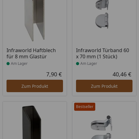
Produkt am Lager
Produkt am Lager
Infraworld Haftblech
Infraworld Türband 60
für 8 mm Glastür
x 70 mm (1 Stück)
Am Lager
Am Lager
7,90 €
40,46 €
Aktueller Preis
Akt
Zum Produkt
Zum Produkt
Bestseller