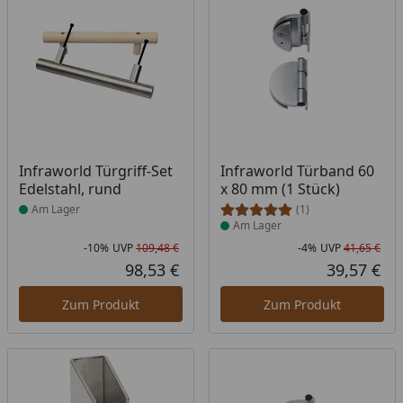
Produkt am Lager
Produkt am Lager
Infraworld Türgriff-Set
Infraworld Türband 60
Edelstahl, rund
x 80 mm (1 Stück)
Am Lager
(1)
Am Lager
-10%
UVP
109,48 €
-4%
UVP
41,65 €
Rabatt in Prozent
Ursprünglicher Preis
Rab
Urs
98,53 €
39,57 €
Aktueller Preis
Akt
Zum Produkt
Zum Produkt