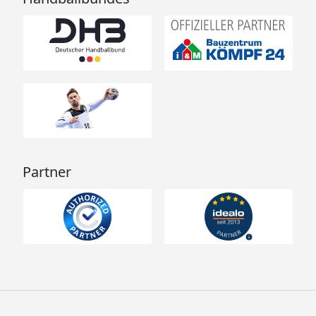
Weka Sauna Valida Eck 1.8 mit
Glastür+Fenster - Technische Daten
Partner