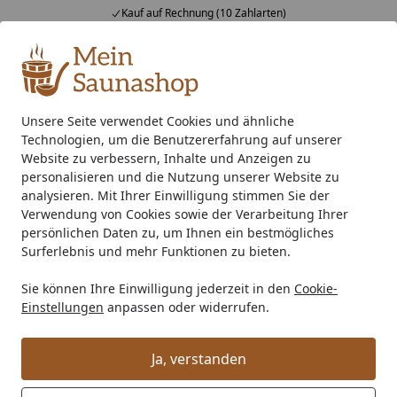
Kauf auf Rechnung (10 Zahlarten)
Alle Produkte
Mein Konto
Wunschl
Ein
4,76
/ 5
Suchen
Unsere Seite verwendet Cookies und ähnliche
Technologien, um die Benutzererfahrung auf unserer
Indoor-Sauna
Massivholzsauna
Eckeinstieg Sauna
Wek
Startseite
Website zu verbessern, Inhalte und Anzeigen zu
Weka Sauna Valida Eck 1.8 mit
personalisieren und die Nutzung unserer Website zu
analysieren. Mit Ihrer Einwilligung stimmen Sie der
Glastür/Fenster- Massivholzsauna
Verwendung von Cookies sowie der Verarbeitung Ihrer
38 mm
persönlichen Daten zu, um Ihnen ein bestmögliches
Surferlebnis und mehr Funktionen zu bieten.
Sie können Ihre Einwilligung jederzeit in den
Cookie-
Einstellungen
anpassen oder widerrufen.
Ja, verstanden