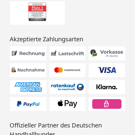
und besonderen Service-
Leistungen zum Festpreis
Weitere Informationen
Optionale Erweiterungen (siehe Reiter "Zubehör"):
Akzeptierte Zahlungsarten
Zubehör-Set aus Edelstahl
Sauna-Leuchten-Set
Sternenhimmel
Saunadüfte und Aufgusskonzentrate
Thermo- und Hygrometer, Sanduhren,
Schöpfkellen, Aufgusskübel, usw.
Weka Sauna Valida Eck 1.8 mit
Glastür+Fenster - Montageanleitung
Offizieller Partner des Deutschen
Handballbundes