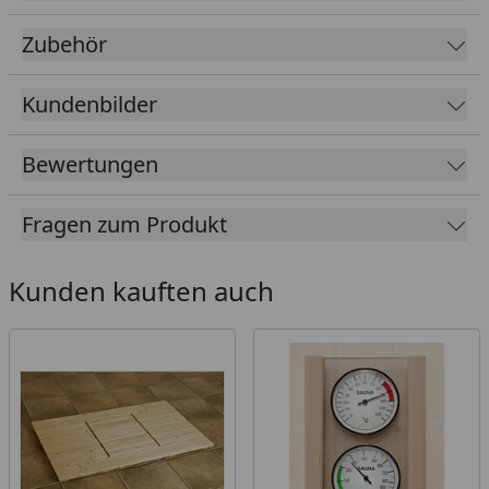
Kaufberater
, der Ihnen erklärt, welches Zubehör
für Ihren Saunakauf erforderlich ist und welches
Zubehör
Zubehör Sie optional wählen können, um ein
optimales Saunaerlebnis zu erhalten.
Kundenbilder
Bei dieser Sauna kann das
Weka Energiesparset
zur Volumenverkleinerung
verwendet werden.
Bewertungen
Durch das Set wird eine
geringere Ofenleistung
sowie eine
kürzere Aufheizzeit
benötigt um die
Fragen zum Produkt
Sauna optimal zu beheizen und saunagerechte
Temperaturen (70 - 100 °C) zu erreichen. Sie
müssen also bei gleichem Nutzen weniger Raum
Kunden kauften auch
beheizen! Dafür ist ein
230-V-Anschluss
ausreichend
. Somit kann man auch dort eine
Sauna betreiben, wo kein Starkstromanschluss
(400 V) möglich ist. Passende 230 Volt Saunaöfen
sowie das Energiesparset finden Sie im Reiter
"Zubehör". Bei vorhandenem Starkstromanschluss
wird durch die Volumenverkleinerung die Effizienz