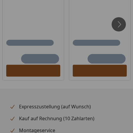
Elementsauna
(am Beispiel einer Weka Sauna Sara).
Der Aufbau ist bei jeder Sauna nahezu identisch.
Auch der Anschluss von Ofen und Steuergerät
werden von unserem Profi-Monteur in einem Video
erläutert (am Beispiel eines Karibu Bio Kombiofens).
Außenmaß (Breite
189 x 172 cm
x Tiefe)
Innenmaß (Breite
179 x 162 cm
x Tiefe)
Höhe
203,5 cm
Mindestraumhöhe
220 cm
Expresszustellung (auf Wunsch)
Wandstärke
38 mm
Kauf auf Rechnung (10 Zahlarten)
Material
Ausgesuchtes nordisches
Holz
Montageservice