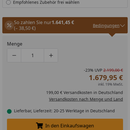
Empfohlenes Zubehör frei wählen
So zahlen Sie nur
1.641,45 €
Bedingungen
(– 38,50 €)
Menge
Produktmenge um eins verringern
Produktmenge manuell eingeben
Produktmenge um eins erhöhen
-23%
UVP
2.199,00 €
1.679,95 €
inkl. 19% MwSt.
199,00 € Versandkosten in Deutschland
Versandkosten nach Menge und Land
Lieferbar, Lieferzeit: 20-25 Werktage in Deutschland
In den Einkaufswagen
In den Einkaufswagen legen