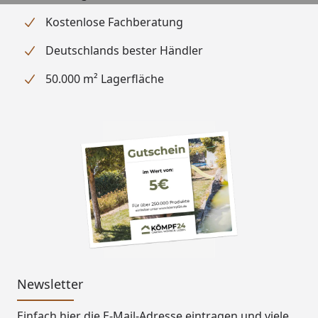
Ausführung
Naturbelassen
Kostenlose Fachberatung
Tür
Exklusive Ganzglastür aus
Deutschlands bester Händler
klarem 6 mm
Sicherheitsglas
50.000 m² Lagerfläche
Rechts oder links
anschlagbar
Türgriff
Ergonomisch geformt aus
Sauna-Spezialholz
Grundausstattung
2 stabile Liegen (55 cm tief,
untere Liege 24 cm nutzbar)
1 Sicherheitsrollverschluss
Ofen
Sie haben die Wahl aus
folgenden Ofensets (alle
Sets enthalten Saunasteine
Newsletter
sowie eine Steuerung):
Einfach hier die E-Mail-Adresse eintragen und
viele
Klassischer Saunaofen 4,5