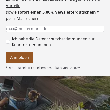
Vorteile
kW mit Steuergerät
sowie
sofort einen 5,00 € Newslettergutschein
*
(Ofenset 2)
per E-Mail sichern:
Klassischer Saunaofen 7,5
Keine Eingabe erforderlich
Eingabe erforderlich
E-Mail *
kW mit Steuergerät
(Ofenset 3)
Ich habe die
Datenschutzbestimmungen
zur
BioAktiv Saunaofen 4,5 kW
Kenntnis genommen
mit Dampfbadfunktion inkl.
Steuergerät (Ofenset 6)
Anmelden
BioAktiv Saunaofen 7,5 kW
*Der Gutschein gilt ab einem Bestellwert von 100,00 €
mit Dampfbadfunktion inkl.
Steuergerät (Ofenset 7)
Kompakt-Saunaofen 5,4 kW
mit integrierter Steuerung
Trusted Shops
(Ofenset 10)
4,76
/ 5