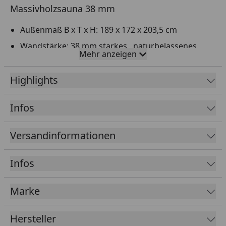
Massivholzsauna 38 mm
Außenmaß B x T x H: 189 x 172 x 203,5 cm
Wandstärke: 38 mm starkes, naturbelassenes
Mehr anzeigen
Fichtenholz
Eckeinstieg
Highlights
2 x 55 cm tiefe, stabile Liegen
Infos
Massivholzsauna
Ganzglastür und optionales Fensterelement aus 6
Versandinformationen
mm starkem Sicherheitsglas, inklusive
Sicherheitsrollverschluss, rechts oder links
anschlagbar
Infos
Mindestraumhöhe: 220 cm
Marke
Natürliches Saunaklima dank der Verwendung von
massivem, naturbelassenem Fichtenholz
Hersteller
Tipp: Unter folgendem
Link
finden Sie unseren