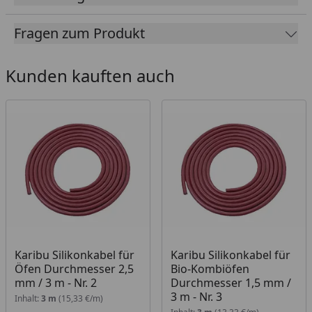
Sicherheitsabschaltung
Inkl.:
3 Meter Silikon-Netzanschlusskabel 5 x 2,5
Fragen zum Produkt
mm²
Maximale Temperatur: ca. 70-100°C
Kunden kauften auch
Der elektrische Anschluss dieses Saunaofens darf
nur durch einen Fachmann erfolgen, es ist kein
Haushaltsstecker enthalten.
Zum Einsatz ausschließlich im privaten und
häuslichen Bereich geeignet.
Weka Saunaofen-Set 10 inkl. 5,4 kW Kompakt-
Ofen, Saunasteine, integrierte Steuerung
Montageanleitung
Karibu Silikonkabel für
Karibu Silikonkabel für
Öfen Durchmesser 2,5
Bio-Kombiöfen
mm / 3 m - Nr. 2
Durchmesser 1,5 mm /
3 m - Nr. 3
Inhalt:
3 m
(15,33 €/m)