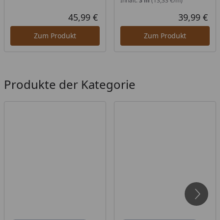
Inhalt:
3 m
(13,33 €/m)
45,99 €
39,99 €
Aktueller Preis
Akt
Zum Produkt
Zum Produkt
Produkte der Kategorie