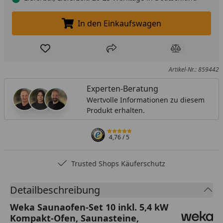
In den Einkaufswagen
In den Einkaufswagen legen
Produkt zur Wunschliste hinzufügen
Teilen
Produkt Ver
Artikel-Nr.: 859442
Experten-Beratung
Wertvolle Informationen zu diesem
Produkt erhalten.
4,76
/ 5
Trusted Shops Käuferschutz
Detailbeschreibung
Weka Saunaofen-Set 10 inkl. 5,4 kW
Kompakt-Ofen, Saunasteine,