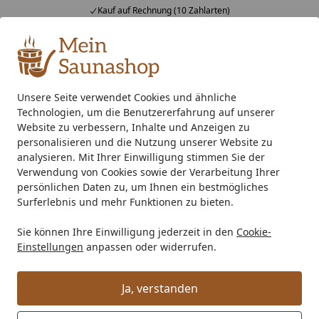
Kauf auf Rechnung (10 Zahlarten)
Alle Produkte
Mein Konto
Wunschl
Ein
4,76
/ 5
Suchen
Unsere Seite verwendet Cookies und ähnliche
Technologien, um die Benutzererfahrung auf unserer
Saunaofen
400 V Starkstrom Saunaofen
Standard Saunao
Startseite
Website zu verbessern, Inhalte und Anzeigen zu
Weka Saunaofen-Set 10 inkl. 5,4 kW
personalisieren und die Nutzung unserer Website zu
analysieren. Mit Ihrer Einwilligung stimmen Sie der
Kompakt-Ofen, Saunasteine,
Verwendung von Cookies sowie der Verarbeitung Ihrer
integrierte Steuerung
persönlichen Daten zu, um Ihnen ein bestmögliches
Surferlebnis und mehr Funktionen zu bieten.
Sie können Ihre Einwilligung jederzeit in den
Cookie-
Einstellungen
anpassen oder widerrufen.
Ja, verstanden