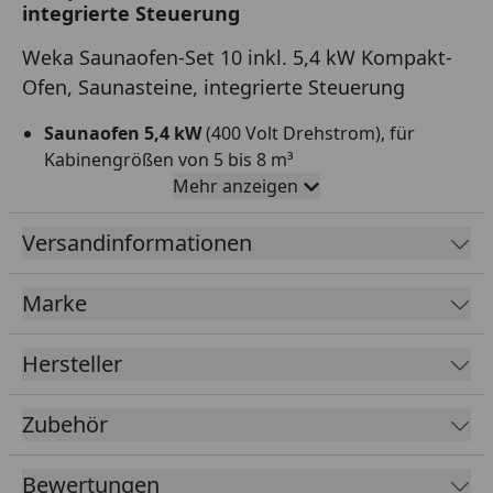
integrierte Steuerung
Weka Saunaofen-Set 10 inkl. 5,4 kW Kompakt-
Ofen, Saunasteine, integrierte Steuerung
Saunaofen 5,4 kW
(400 Volt Drehstrom), für
Kabinengrößen von 5 bis 8 m³
Mehr anzeigen
Für finnisches Saunieren
Doppelwandiger Mantel
Versandinformationen
Edelstahl-Außenmantel
Marke
Verzinkter (rostgeschützter) Steinkorb
Integriertes Steuergerät
Hersteller
Ca. 12 kg Saunasteine
Stufenlose Zeitwahl bis 2 Stunden (Anleitung kann
Zubehör
abweichen, diese wurde noch nicht aktualisiert)
Stufenlose Temperaturwahl
Bewertungen