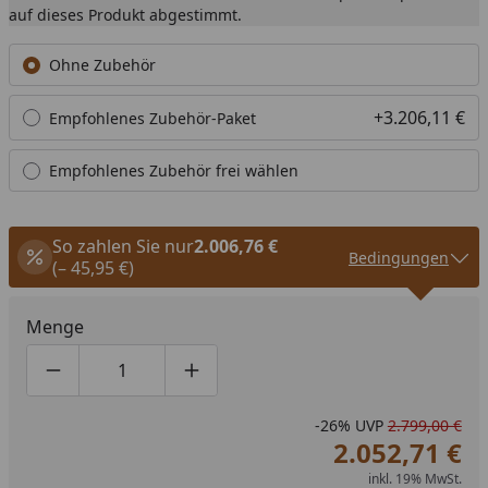
auf dieses Produkt abgestimmt.
Ohne Zubehör
+3.206,11 €
Empfohlenes Zubehör-Paket
Empfohlenes Zubehör frei wählen
So zahlen Sie nur
2.006,76 €
Bedingungen
(– 45,95 €)
Menge
Produktmenge um eins verringern
Produktmenge manuell eingeben
Produktmenge um eins erhöhen
-26%
UVP
2.799,00 €
2.052,71 €
inkl. 19% MwSt.