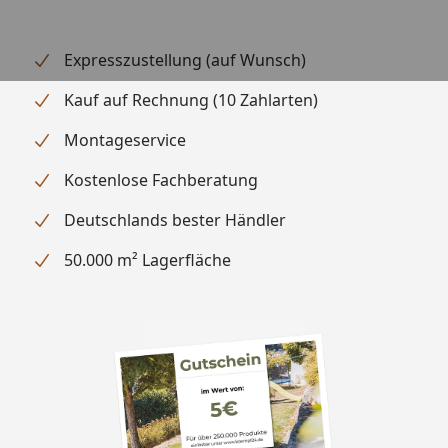
Innenmaß (Breite
179 x 162 x 197 cm
x Tiefe x Höhe)
Expresszustellung (auf Wunsch)
Höhe
205 cm
Kauf auf Rechnung (10 Zahlarten)
Mindestraumhöhe
220 cm
Montageservice
Umbauter Raum
Kostenlose Fachberatung
6,54 m²
Deutschlands bester Händler
Grundfläche
3,21 m²
50.000 m² Lagerfläche
Wandstärke
45 mm
Material
Ausgesuchtes nordisches
Holz
Ausführung
Naturbelassen
Tür
Optional stehen Ihnen 2
Türen zur Auswahl: