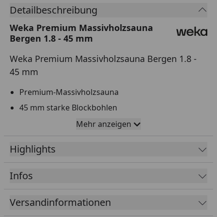
Detailbeschreibung
Weka Premium Massivholzsauna
Bergen 1.8 - 45 mm
Weka Premium Massivholzsauna Bergen 1.8 -
45 mm
Premium-Massivholzsauna
45 mm starke Blockbohlen
Exklusive Ganzglastür in Graphit-Optik bzw.
Mehr anzeigen
Holztür mit Lichtausschnitt, rechts oder links
anschlagbar
Highlights
Ein Panorama Fensterelement ist optional
erhältlich
Infos
Inklusive Ofenschutz und Bodenmatte
Versandinformationen
Mindestraumhöhe: 220 cm