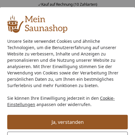
Kauf auf Rechnung (10 Zahlarten)
Alle Produkte
Mein Konto
Wunschl
Ein
4,76
/ 5
Suchen
Unsere Seite verwendet Cookies und ähnliche
Technologien, um die Benutzererfahrung auf unserer
Indoor-Sauna
Massivholzsauna
Fronteinstieg Sauna
W
Startseite
Website zu verbessern, Inhalte und Anzeigen zu
Weka Premium Massivholzsauna
personalisieren und die Nutzung unserer Website zu
analysieren. Mit Ihrer Einwilligung stimmen Sie der
Bergen 1.8 - 45 mm
Verwendung von Cookies sowie der Verarbeitung Ihrer
persönlichen Daten zu, um Ihnen ein bestmögliches
5
(1 Bewertung)
Surferlebnis und mehr Funktionen zu bieten.
Sie können Ihre Einwilligung jederzeit in den
Cookie-
Einstellungen
anpassen oder widerrufen.
Ja, verstanden