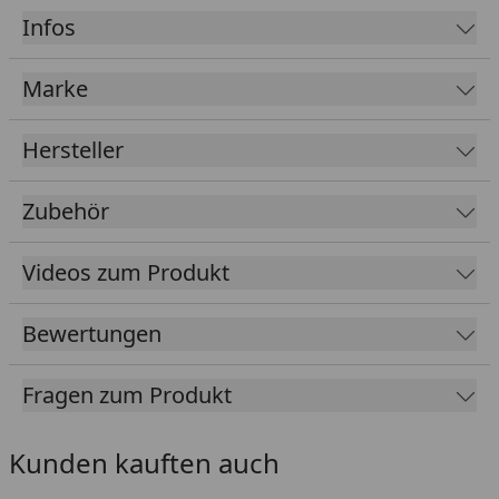
2 x 55 cm tiefe, stabile Liegen
Infos
2 Kopfstützen
Mildes, würziges Saunaklima
Marke
Besonders hohe Stabilität und Wärmedämmung
Hersteller
Auswahl aus verschiedenen Ofensets inkl. Zubehör
möglich
Zubehör
Tipp: Unter folgendem
Link
finden Sie unseren
Kaufberater
, der Ihnen erklärt, welches Zubehör
für Ihren Saunakauf erforderlich ist und welches
Videos zum Produkt
Zubehör Sie optional wählen können, um ein
optimales Saunaerlebnis zu erhalten.
Bewertungen
Bei dieser Sauna kann das
Weka Energiesparset
zur Volumenverkleinerung
verwendet werden.
Fragen zum Produkt
Durch das Set wird eine
geringere Ofenleistung
sowie eine
kürzere Aufheizzeit
benötigt um die
Kunden kauften auch
Sauna optimal zu beheizen und saunagerechte
Temperaturen (70 - 100 °C) zu erreichen. Sie