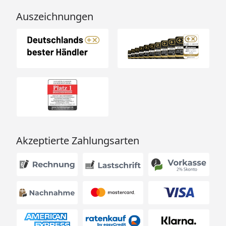
kW mit Steuergerät
(Ofenset 3)
Auszeichnungen
BioAktiv Saunaofen 7,5 kW
mit Dampfbadfunktion inkl.
Steuergerät (Ofenset 7)
Kompakt-Saunaofen 5,4 kW
mit integrierter Steuerung
(Ofenset 10)
Silikonkabelbedarf
Für den Anschluss des
Akzeptierte Zahlungsarten
Saunaofens an den
Starkstrom-Hausanschluss
wird ein 5 x 2,5 mm²
Silikonkabel benötigt
(optional erhältlich – siehe
Reiter 'Zubehör').