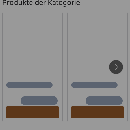
Produkte der Kategorie
Mit unseren ausführlichen Sauna-Montagevideos
(siehe
Sauna Aufbau Videos
) gelingt Ihnen der
Aufbau garantiert! Unser Profi-Monteur erklärt jeden
einzelnen Arbeitsschritt, sodass keine Fragen offen
bleiben. Die Videos zeigen den beispielhaften Aufbau
einer
Massivholzsauna
(am Beispiel einer Karibu
Sauna Mia) sowie den Aufbau einer
Elementsauna
(am Beispiel einer Weka Sauna Sara).
Der Aufbau ist bei jeder Sauna nahezu identisch.
Auch der Anschluss von Ofen und Steuergerät
werden von unserem Profi-Monteur in einem Video
erläutert (am Beispiel eines Karibu Bio Kombiofens).
Außenmaß (Breite
195,5 x 178 x 205 cm
x Tiefe x Höhe)
Sockelmaß (Breite
188 x 171 cm
x Tiefe)