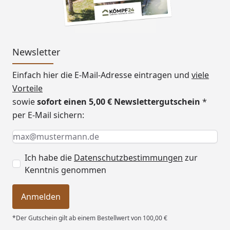
Traditionelle Massivholztüre
mit Glaseinsatz und
Sicherheitsrollverschluss
oder
Newsletter
Exklusive Ganzglastür in
Graphit-Optik mit 2-Punkt-
Einfach hier die E-Mail-Adresse eintragen und
viele
Magnetverschluss und
Vorteile
Beschlägen in matt-chrom
sowie
sofort einen 5,00 € Newslettergutschein
*
Design
per E-Mail sichern:
beide rechts oder links
anschlagbar
Keine Eingabe erforderlich
Eingabe erforderlich
E-Mail *
Türgriff
Ergonomisch geformt aus
Ich habe die
Datenschutzbestimmungen
zur
Sauna-Spezialholz
Kenntnis genommen
(Massivholztüre)
Premium Edelstahlgriff
Anmelden
(Ganzglastüre)
*Der Gutschein gilt ab einem Bestellwert von 100,00 €
Fenster
Bei Variante "Ganzglastür