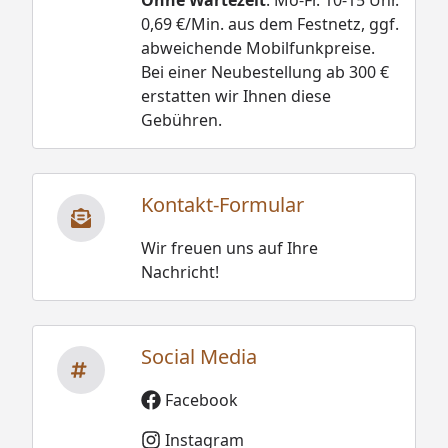
Ohne Wartezeit
. Mo-Fr. 10-15 Uhr.
(Ofenset 7)
0,69 €/Min. aus dem Festnetz, ggf.
Kompakt-Saunaofen 5,4 kW mit integrierter
abweichende Mobilfunkpreise.
Steuerung (Ofenset 10)
Bei einer Neubestellung ab 300 €
erstatten wir Ihnen diese
Gebühren.
Weka MH-Sauna Bergen 1.8 - Technische
Daten
Kontakt-Formular
Wir freuen uns auf Ihre
Nachricht!
Social Media
Facebook
Instagram