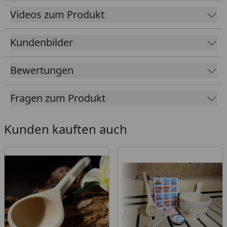
Hochwertige Rückenlehne aus massivem
Videos zum Produkt
Espenholz, für ein angenehmes Gefühl auf der
Haut
Kundenbilder
Bankblenden, 3 Liegen mit einer Breite von 57 cm
und ein Ofenschutzgitter aus massivem Espenholz
Bewertungen
Inkl. 1 Kopfstütze
Die Sauna Araya in baugleich mit der Sauna Ainur 3
Fragen zum Produkt
und kommt als Aktionsangebot mit frachtfreier
Lieferung (D) . Im Set enthalten sind eine
Kunden kauften auch
Saunaleuchte Classic und ein Silikonkabelset für
den Anschluss des Ofens/Steuergeräts.
Tipp: Unter folgendem
Link
finden Sie unseren
Kaufberater
, der Ihnen erklärt, welches Zubehör
für Ihren Saunakauf erforderlich ist und welches
Zubehör Sie optional wählen können, um ein
optimales Saunaerlebnis zu erhalten.
Mit unseren ausführlichen Sauna-Montagevideos