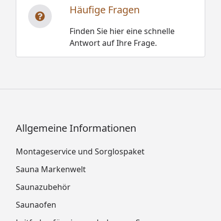
Araya
Häufige Fragen
Weitere wissenswerte und nützliche
Finden Sie hier eine schnelle
Informationen haben wir für Sie
Antwort auf Ihre Frage.
zusammengestellt:
Pflege, Hygiene und Reinigung der 68 mm
Karibu-Systemsauna
Sicherheitshinweise zur 68 mm Karibu-
Systemsauna
Allgemeine Informationen
Garantiebestimmungen
Montageservice und Sorglospaket
Sauna Markenwelt
Saunazubehör
Saunaofen