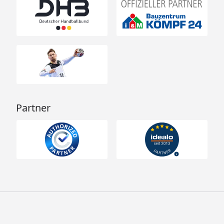
Spezielle Grundkonstruktion:
Wand:
Vormontierte Wandelemente werden durch
Schrauben und Stecken miteinander verbunden
Fronten bestehen innen aus einer stabilen
Rahmenkonstruktion mit 42 mm
Mineralwolldämmung. Die Außen- und Innenseiten
Partner
der Fronten sind mit 12,5 mm Spezial-Softline-
Fichte-Profilholz verkleidet (gesamt: 68mm)
Rückwände bestehen innen aus einer stabilen
Rahmenkonstruktion mit 42 mm
Mineralwolldämmung. Die Innenseite der
Rückwände ist mit 12,5 mm Spezial-Softline-Fichte-
Profilholz verkleidet und die Außenseite mit einer
Platte verstärkt (gesamt: 57mm)
Dach:
Vormontierte Elemente werden durch