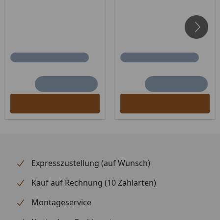
Umbauter Raum
7,4 m³
Grundfläche
3,7 m²
Tür
Bronzierte Ganzglastür,
Einscheibensicherheitsglas
Außenmaß: B 65,6 × T 0,8 ×
H 175 cm
Lichtes Maß: ca. 173 x 64 cm
Massivholz-Türrahmen
Lackierter Holzgriff
Beschläge mit Excenter für
Ausrichtung der
Glasscheibe
Magnetverschlusstechnik
Expresszustellung (auf Wunsch)
Fenster
Mit 4 bodentiefen,
Kauf auf Rechnung (10 Zahlarten)
bronzierten Fenstern aus
Montageservice
Echtglas, feststehend
Fenster Außenmaße B 60,6 ×