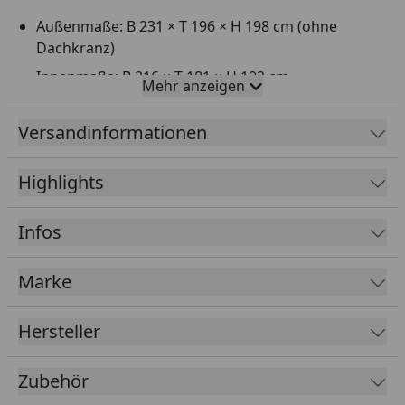
Außenmaße: B 231 × T 196 × H 198 cm (ohne
Dachkranz)
Innenmaße: B 216 × T 181 × H 192 cm
Mehr anzeigen
Wandstärke 68 mm mit eingebauter
Mineralwolldämmung für eine hervorragende
Versandinformationen
Energieeffizienz
Vorgefertigte Wandelemente, die außen mit
Highlights
Softline-Profilholz verkleidet sind
Volumen 7,4 m³
Infos
Inkl. 3 Liegen
Marke
Ganzglastür mit Massivholz-Türrahmen,
Einscheibensicherheitsglas und lackiertem
Hersteller
Holzgriff
Spezielle Superior Ausstattung:
Zubehör
4 hochwertige, bronzierte Fenster, feststehend