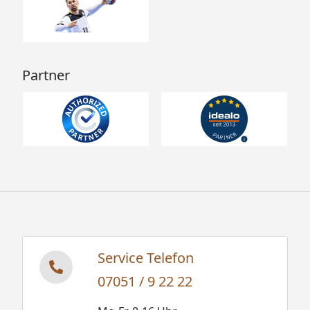
1250 x 900 mm, 376 kg / 460
x 340 x 830 mm, 38,2 kg /
1770 x 150 x 140 mm, 18 kg
Montage
Montage zum günstigen
Partner
Festpreis möglich
oder
Sorglos-Paket mit Montage
und besonderen Service-
Leistungen zum Festpreis
Weitere Informationen
Optionale Erweiterungen (siehe Reiter "Zubehör"):
Saunaleuchten und farbige LEDs
Service Telefon
Sternenhimmel
07051 / 9 22 22
Saunadüfte und Aufgusskonzentrate