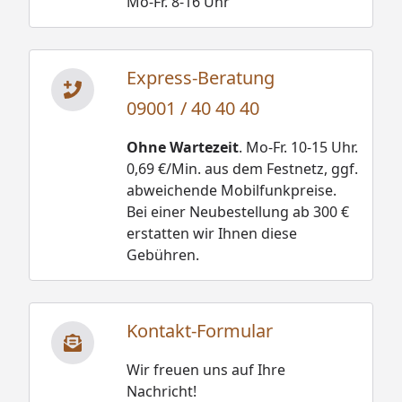
Mo-Fr. 8-16 Uhr
Thermo- und Hygrometer, Sanduhren,
Schöpfkellen, Aufgusskübel, usw.
Express-Beratung
Karibu Sauna Amelia 3 Montageanleitung
09001 / 40 40 40
Karibu Sauna Amelia 3 Dachkranz
Montageanleitung
Ohne Wartezeit
. Mo-Fr. 10-15 Uhr.
Karibu Sauna Amelia 3 mit integr. Steuerung
0,69 €/Min. aus dem Festnetz, ggf.
Montageanleitung
abweichende Mobilfunkpreise.
Karibu Sauna Amelia 3 mit inkl.
Bei einer Neubestellung ab 300 €
Steuegerät Montageanleitung
erstatten wir Ihnen diese
Karibu Sauna Amelia 3 mit Bio-Kombiofen
Gebühren.
inkl. Steuegerät Montageanleitung
Karibu Steuergerät Easy Montageanleitung
Karibu Exemplarischer Silikonkabel-
Verlegungsplan
Kontakt-Formular
Karibu Sauna Amelia 3 Technische Daten
Wir freuen uns auf Ihre
Energielabel für LED Spots im Dachkranz
Nachricht!