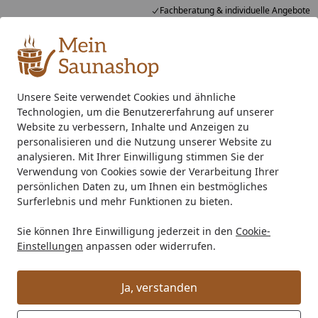
Fachberatung & individuelle Angebote
Alle Produkte
Mein Konto
Wunschl
Ein
4,76
/ 5
Suchen
Unsere Seite verwendet Cookies und ähnliche
Technologien, um die Benutzererfahrung auf unserer
Indoor-Sauna
Elementsauna
Eckeinstieg Sauna
Karib
Startseite
Website zu verbessern, Inhalte und Anzeigen zu
Karibu Amelia 3 - Sauna mit
personalisieren und die Nutzung unserer Website zu
analysieren. Mit Ihrer Einwilligung stimmen Sie der
Eckeinstieg 68 mm
Verwendung von Cookies sowie der Verarbeitung Ihrer
persönlichen Daten zu, um Ihnen ein bestmögliches
5
(1 Bewertung)
Surferlebnis und mehr Funktionen zu bieten.
Sie können Ihre Einwilligung jederzeit in den
Cookie-
Einstellungen
anpassen oder widerrufen.
Ja, verstanden