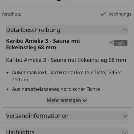
Rechnungskauf
…
Detailbeschreibung
Karibu Amelia 3 - Sauna mit
Eckeinstieg 68 mm
Karibu Amelia 3 - Sauna mit Eckeinstieg 68 mm
Außenmaß inkl. Dachkranz (Breite x Tiefe): 245 x
210 cm
Aus naturbelassener, nordischer Fichte
Extra breite Glastür aus Sicherheitsglas
Mehr anzeigen
2 Echtglas Fensterelemente, bronziert
Versandinformationen
Inklusive 3 stabiler Liegen aus Espe-Massivholz
Niedriger Energieverbrauch durch
Highlights