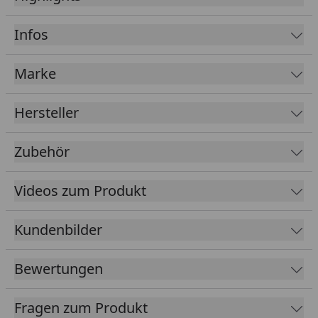
Mineraldämmwolle
Aufbau auch gespiegelt möglich
Infos
Beim Aufbau muss für die Luftzirkulation ein
Mindestabstand von 10 cm zu Decke und Wänden
Marke
eingehalten werden
Optional mit attraktivem Dachkranz einschließlich
Hersteller
Beleuchtung
Tipp: Unter folgendem
Link
finden Sie unseren
Zubehör
Kaufberater
, der Ihnen erklärt, welches Zubehör
für Ihren Saunakauf erforderlich ist und welches
Videos zum Produkt
Zubehör Sie optional wählen können, um ein
optimales Saunaerlebnis zu erhalten.
Kundenbilder
Mit unseren ausführlichen Sauna-Montagevideos
(siehe
Sauna Aufbau Videos
) gelingt Ihnen der
Bewertungen
Aufbau garantiert! Unser Profi-Monteur erklärt jeden
einzelnen Arbeitsschritt, sodass keine Fragen offen
Fragen zum Produkt
bleiben. Die Videos zeigen den beispielhaften Aufbau