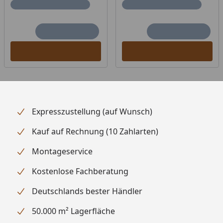
optimale Ausrichtung der
Glasscheibe
Magnetverschlusstechnik
Fenster
Kein zusätzliches Fenster
einbaubar
Inkl. 2 Fensterelementen
Grundausstattung
1 Ganzglastür
1 Ofenschutzgitter
Expresszustellung (auf Wunsch)
2 Fensterelemente
Kauf auf Rechnung (10 Zahlarten)
1 Kopfstütze
2 Liegen, ca. 58 cm breit
Montageservice
1 Querliege, ca. 53 cm breit
Kostenlose Fachberatung
Deutschlands bester Händler
Ofen
Optional stehen Ihnen 3
Öfen zur Auswahl:
50.000 m² Lagerfläche
9 kW Ofen mit integrierter