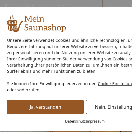
Hotline
07051 / 9 22 22
Kontakt
Mo-Fr. 8-16 Uhr
Kontakt
Eigene Montage-Teams
Unsere Seite verwendet Cookies und ähnliche Technologien, u
Benutzererfahrung auf unserer Website zu verbessern, Inhalt
Außensauna
Indoor-Sauna
Energiespar-Sauna
Saunao
zu personalisieren und die Nutzung unserer Website zu analys
Ihrer Einwilligung stimmen Sie der Verwendung von Cookies s
Saunahersteller
% Sale %
Verarbeitung Ihrer persönlichen Daten zu, um Ihnen ein best
Surferlebnis und mehr Funktionen zu bieten.
Indoor-Sauna
Elementsauna
Eckeinstieg Sauna
Karib
Sie können Ihre Einwilligung jederzeit in den
Cookie-Einstellu
Startseite
oder widerrufen.
Ja, verstanden
Nein, Einstellun
Datenschutz
Impressum