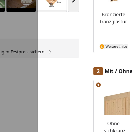
Nächstes Bild anzeigen
Bronzierte
Ganzglastür
Youtube-Video
Youtube-Video
Youtube-Video
Weitere Infos
igen Festpreis sichern.
Mit / Ohn
Alle anzeigen (2)
Ohne
Dachkranz