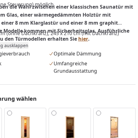
ne Steuerung) möglich.
aben die Wahl zwischen einer klassischen Saunatür mit
em Glas, einer wärmegedämmten Holztür mit
, einer 8 mm Klarglastür und einer 8 mm graphit
le Modelle kommen mit Sicherheitsglas. Ausführliche
cm (ohne Dachkranz), 245 x 210 cm (mit Dachkranz)
u den Türmodellen erhalten Sie
hier
.
g ausklappen
gieverbrauch
Optimale Dämmung
k
Umfangreiche
Grundausstattung
hrung wählen
nzufügen