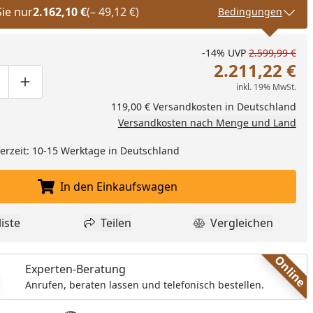
Sie nur
2.162,10 €
(– 49,12 €)
Bedingungen
-14%
UVP
2.599,99 €
2.211,22 €
inkl. 19% MwSt.
ge um eins verringern
duktmenge manuell eingeben
Produktmenge um eins erhöhen
119,00 € Versandkosten in Deutschland
Versandkosten nach Menge und Land
eferzeit: 10-15 Werktage in Deutschland
In den Einkaufswagen
In den Einkaufswagen legen
iste
Teilen
Vergleichen
dukt zur Wunschliste hinzufügen
Teilen
Produkt Vergle
Online
Experten-Beratung
Anrufen, beraten lassen und telefonisch bestellen.