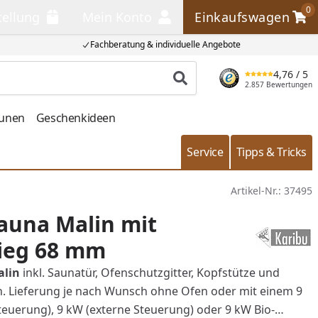
0
tellung
Mein Konto
Einkaufswagen
llung
Mein Konto
Einkaufswagen
Fachberatung & individuelle Angebote
4,76
/ 5
Produkt suchen
2.857 Bewertungen
aunen
Geschenkideen
Service
Tipps & Tricks
Artikel-Nr.:
37495
auna Malin mit
tieg 68 mm
alin
inkl. Saunatür, Ofenschutzgitter, Kopfstütze und
 Lieferung je nach Wunsch ohne Ofen oder mit einem 9
Steuerung), 9 kW (externe Steuerung) oder 9 kW Bio-