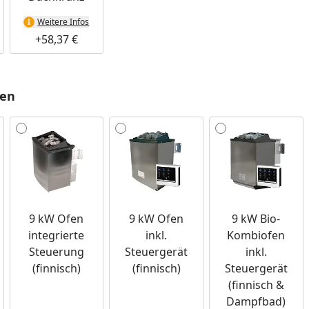
Weitere Infos
+58,37 €
len
9 kW Ofen
9 kW Ofen
9 kW Bio-
integrierte
inkl.
Kombiofen
Steuerung
Steuergerät
inkl.
(finnisch)
(finnisch)
Steuergerät
(finnisch &
Dampfbad)