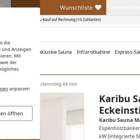
Wunschliste
Meine Bes
Wunschliste
Meine Beste
Kauf auf Rechnung (10 Zahlarten)
m die
e und Anzeigen
fen
Zubehör
Exklusive Sauna
Infrarotkabine
Express-S
ieren. Mit
owie der
mögliches
u Sauna Malin mit Eckeinstieg 68 mm
ngen
anpassen
Karibu S
Eckeins
gen öffnen
Karibu Sauna M
Espenholzbänken.
kW (integrierte 