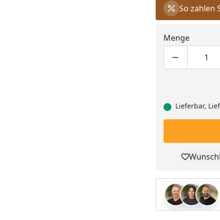
So zahlen 
Menge
Produktmen
Pro
Lieferbar, Li
Wunschl
Pro