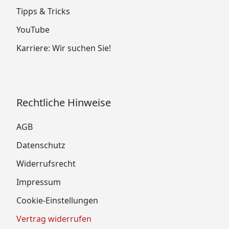
Tipps & Tricks
YouTube
Karriere: Wir suchen Sie!
Umfangreiche Grundausstattung:
Rechtliche Hinweise
Ofenschutzgitter aus stabilem Fichtenholz mit
AGB
spezieller Anpassung an Karibu-Öfen für
optimalen Schutz
Datenschutz
1 Kopfstütze aus massivem Espenholz
Widerrufsrecht
2 Bänke/Liegen 53 cm / 28 cm breit aus Espenholz
Impressum
inkl. hochwertigen Bankblenden
Cookie-Einstellungen
Vertrag widerrufen
Spezielle Grundkonstruktion: