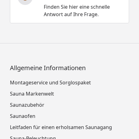
Finden Sie hier eine schnelle
Antwort auf Ihre Frage.
Karibu Sauna Bodin Montageanleitung
Karibu Sauna Bodin Dachkranz
Montageanleitung
Karibu Sauna Bodin Holztür
Montageanleitung
Karibu Sauna Bodin bronzierte Tür
Montageanleitung
Allgemeine Informationen
Karibu Sauna Bodin graphit Tür
Montageanleitung
Karibu 9 kW Saunaofen mit integrierter
Montageservice und Sorglospaket
Steuerung Montageanleitung
Sauna Markenwelt
Karibu 9 kW Saunaofen finnisch
Montageanleitung
Saunazubehör
Karibu 9 kW Saunaofen Biokombi
Saunaofen
Montageanleitung
Karibu Steuergerät Easy Montageanleitung
Leitfaden für einen erholsamen Saunagang
Karibu Exemplarischer Silikonkabel-
Sauna-Beleuchtung