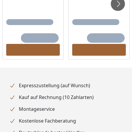
Ausführung
Naturbelassen
Tür
Sie haben die Wahl
zwischen 4 Türvarianten:
Energiesparende Saunatür
mit Glaseinsatz, bronzierte
Ganzglastür, moderne
graphit Ganzglastür oder
Klarglas Ganzglastür.
Alle Türen kommen mit
Sicherheitsglas.
Expresszustellung (auf Wunsch)
Durchgangsmaß ca. 173 x
Kauf auf Rechnung (10 Zahlarten)
64 cm
Weitere Infos erhalten Sie
Montageservice
hier
.
Kostenlose Fachberatung
Türgriff
Energiesparende Saunatür
mit Glaseinsatz - lackierter