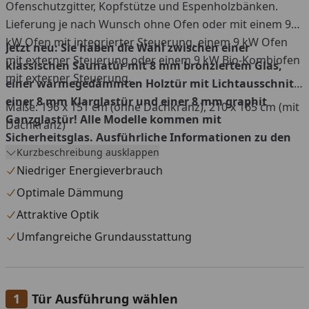
Ofenschutzgitter, Kopfstütze und Espenholzbänken.
Lieferung je nach Wunsch ohne Ofen oder mit einem 9
kW Ofen mit integrierter Steuerung, einem 9 kW Ofen
Jetzt neu: Sie haben die Wahl zwischen einer
mit externer Steuerung oder einem 9 kW Bio-Kombiofen
klassischen Saunatür mit 8 mm bronziertem Glas,
mit externer Steuerung.
einer wärmegedämmten Holztür mit Lichtausschnitt,
einer 8 mm Klarglastür und einer 8 mm graphit
Maße: 196 x 151 cm (ohne Dachkranz), 210 x 165 cm (mit
Ganzglastür! Alle Modelle kommen mit
Dachkranz)
Sicherheitsglas. Ausführliche Informationen zu den
Kurzbeschreibung ausklappen
Türmodellen erhalten Sie
hier
.
Niedriger Energieverbrauch
Optimale Dämmung
Attraktive Optik
Umfangreiche Grundausstattung
Tür Ausführung wählen