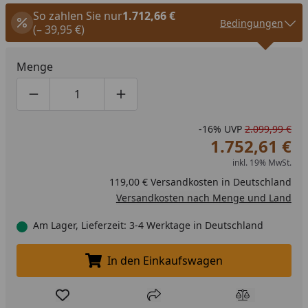
So zahlen Sie nur
1.712,66 €
Bedingungen
(– 39,95 €)
Menge
Produktmenge um eins verringern
Produktmenge manuell eingeben
Produktmenge um eins erhöhen
-16%
UVP
2.099,99 €
1.752,61 €
inkl. 19% MwSt.
119,00 € Versandkosten in Deutschland
Versandkosten nach Menge und Land
Am Lager, Lieferzeit: 3-4 Werktage in Deutschland
In den Einkaufswagen
In den Einkaufswagen legen
Produkt zur Wunschliste hinzufügen
Teilen
Produkt Ver