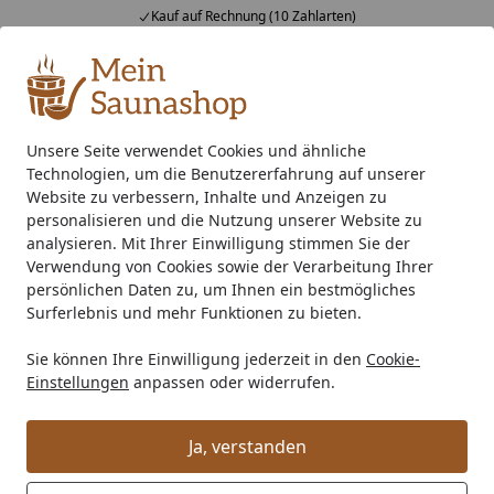
Kauf auf Rechnung (10 Zahlarten)
Alle Produkte
Mein Konto
Wunschl
Ein
4,76
/ 5
Suchen
Unsere Seite verwendet Cookies und ähnliche
Technologien, um die Benutzererfahrung auf unserer
Indoor-Sauna
Elementsauna
Fronteinstieg Sauna
Kari
Startseite
Website zu verbessern, Inhalte und Anzeigen zu
Karibu Sauna Bodin mit
personalisieren und die Nutzung unserer Website zu
analysieren. Mit Ihrer Einwilligung stimmen Sie der
Fronteinstieg 68 mm
Verwendung von Cookies sowie der Verarbeitung Ihrer
persönlichen Daten zu, um Ihnen ein bestmögliches
Surferlebnis und mehr Funktionen zu bieten.
Sie können Ihre Einwilligung jederzeit in den
Cookie-
Einstellungen
anpassen oder widerrufen.
Ja, verstanden