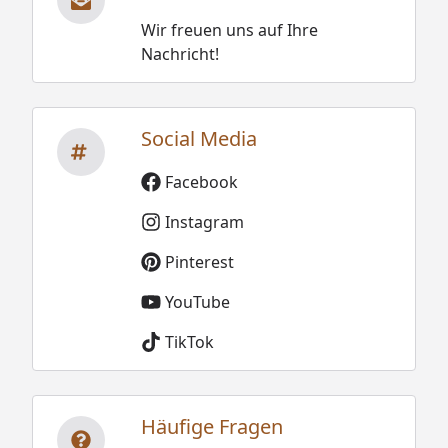
2500 x 290 x 90 mm, 13,8 kg
/ 340 x 125 x 290 mm, 2 kg
Wir freuen uns auf Ihre
Nachricht!
Montage
Montage zum günstigen
Festpreis möglich
oder
Social Media
Sorglos-Paket mit Montage
und besonderen Service-
Facebook
Leistungen zum Festpreis
Weitere Informationen
Instagram
Pinterest
Optionale Erweiterungen (siehe Reiter "Zubehör"):
YouTube
Zusatzfenster 68 mm
TikTok
Saunaleuchten und farbige LEDs
Saunadüfte und Aufgusskonzentrate
Thermo- und Hygrometer, Sanduhren,
Häufige Fragen
Schöpfkellen, Aufgusskübel