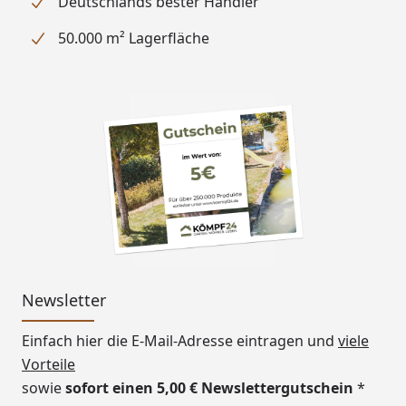
Deutschlands bester Händler
Türgriff im Karibu
50.000 m² Lagerfläche
Design (außen), innen
Holzgriff
Bronzierte Ganzglastür -
lackierter Türgriff im Karibu
Design (außen), innen
Holzgriff
Klarglas Ganzglastür
- Exklusiver Edelstahlgriff
(außen), innen Holzgriff
Graphit Ganzglastür -
Exklusiver Edelstahlgriff
(außen), innen Holzgriff
Newsletter
Fenster
Optional erhältlich (siehe
Einfach hier die E-Mail-Adresse eintragen und
viele
Reiter "Zubehör")
Vorteile
Grundausstattung
1 Tür gem. Auswahl
sowie
sofort einen 5,00 € Newslettergutschein
*
1 Ofenschutzgitter