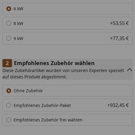
Alle anzeigen (3)
6 kW
+53,55 €
8 kW
+77,35 €
9 kW
Empfohlenes Zubehör wählen
Diese Zubehörartikel wurden von unseren Experten speziell
auf dieses Produkt abgestimmt.
Ohne Zubehör
+932,45 €
Empfohlenes Zubehör-Paket
Empfohlenes Zubehör frei wählen