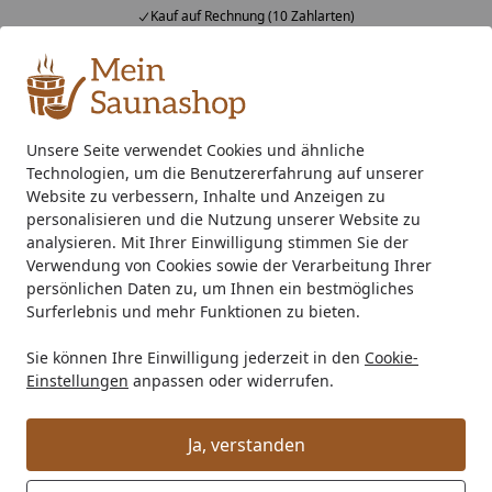
Kauf auf Rechnung (10 Zahlarten)
Alle Produkte
Mein Konto
Wunschl
Ein
4,76
/ 5
Suchen
Unsere Seite verwendet Cookies und ähnliche
Technologien, um die Benutzererfahrung auf unserer
Saunaofen
400 V Starkstrom Saunaofen
Standard Saunao
Startseite
Website zu verbessern, Inhalte und Anzeigen zu
Infraworld Finnischer Saunaofen
personalisieren und die Nutzung unserer Website zu
analysieren. Mit Ihrer Einwilligung stimmen Sie der
Sparta Wall Set inkl. Steuerung
Verwendung von Cookies sowie der Verarbeitung Ihrer
Saunacontrol C
persönlichen Daten zu, um Ihnen ein bestmögliches
Surferlebnis und mehr Funktionen zu bieten.
Sie können Ihre Einwilligung jederzeit in den
Cookie-
Einstellungen
anpassen oder widerrufen.
Ja, verstanden