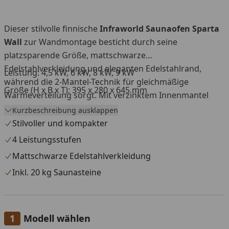
Dieser stilvolle finnische
Infraworld
Saunaofen Sparta
Wall
zur Wandmontage besticht durch seine
platzsparende Größe, mattschwarze
Edelstahlverkleidung und eleganten Edelstahlrand,
Leistung: 4,5 kW, 6 kW, 8 kW, 9 kW
während die 2-Mantel-Technik für gleichmäßige
Größe (H x B x T): 395 x 280 x 645 mm
Wärmeverteilung sorgt. Mit verzinktem Innenmantel
und rostfreien Heizstäben bietet er langlebige Leistung
Kurzbeschreibung ausklappen
(4,5 / 6 / 8 / 9 kW) und enthält 20 kg Saunasteine für
Stilvoller und kompakter
kräftige Aufgüsse. Bei diesem Set ist die
4 Leistungsstufen
Saunasteuerung
Saunacontrol C
inklusive.
Mattschwarze Edelstahlverkleidung
Inkl. 20 kg Saunasteine
Modell wählen