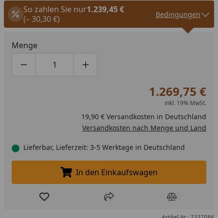
So zahlen Sie nur
1.239,45 €
Bedingungen
(– 30,30 €)
Menge
Produktmenge um eins verringern
Produktmenge manuell eingeben
Produktmenge um eins erhöhen
1.269,75 €
inkl. 19% MwSt.
19,90 € Versandkosten in Deutschland
Versandkosten nach Menge und Land
Lieferbar, Lieferzeit: 3-5 Werktage in Deutschland
In den Einkaufswagen
In den Einkaufswagen legen
Produkt zur Wunschliste hinzufügen
Teilen
Produkt Ver
Artikel-Nr.: 7337086