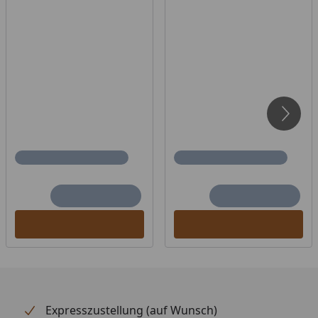
7-10 m³ (8 kW)
9-14 m³ (9 kW)
Infraworld Finnischer Saunaofen Sparta
Wall - Montageanleitung
Infraword Steuergerät Saunacontrol C -
Installationsanleitung
Zum Einsatz ausschließlich im privaten und
häuslichen Bereich geeignet.
Expresszustellung (auf Wunsch)