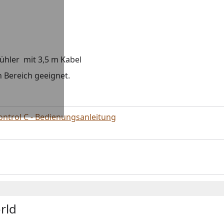
fühler mit 3,5 m Kabel
n Bereich geeignet.
ntrol C - Bedienungsanleitung
rld