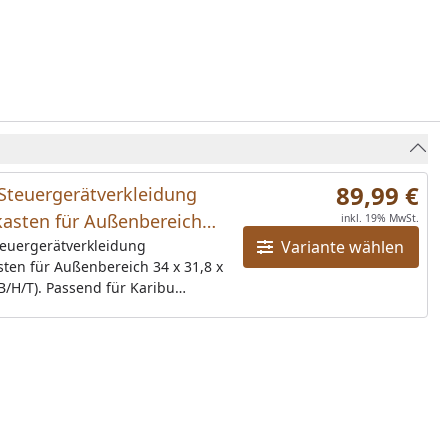
89,99 €
Steuergerätverkleidung
kasten für Außenbereich
inkl. 19% MwSt.
,8 x 15,7 cm (B/H/T)
teuergerätverkleidung
Variante wählen
ten für Außenbereich 34 x 31,8 x
au
B/H/T). Passend für Karibu
räte Modern, Premium, Classic,
ührung: terragrau (auch in
assen und
weiß erhältlich)