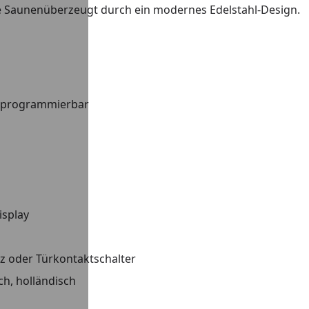
e Saunenüberzeugt durch ein modernes Edelstahl-Design.
n programmierbar
isplay
z oder Türkontaktschalter
ch, holländisch