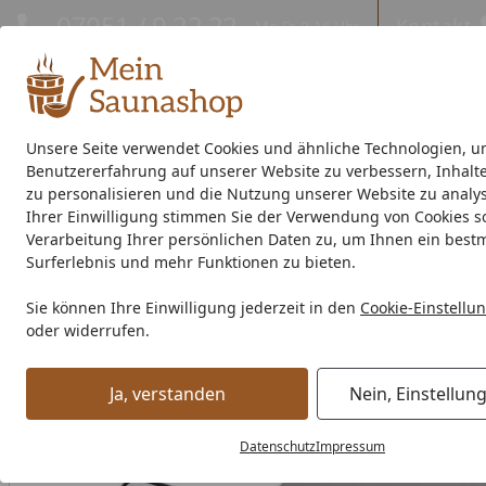
Hotline
07051 / 9 22 22
Kontakt
Mo-Fr. 8-16 Uhr
Kontakt
Eigene Montage-Teams
Unsere Seite verwendet Cookies und ähnliche Technologien, u
Benutzererfahrung auf unserer Website zu verbessern, Inhalt
Außensauna
Indoor-Sauna
Energiespar-Sauna
Saunao
zu personalisieren und die Nutzung unserer Website zu analys
Ihrer Einwilligung stimmen Sie der Verwendung von Cookies s
Saunahersteller
% Sale %
Verarbeitung Ihrer persönlichen Daten zu, um Ihnen ein best
Surferlebnis und mehr Funktionen zu bieten.
Saunaofen
Ofenzubehör
Steuergeräte
Infraworld Sau
Sie können Ihre Einwilligung jederzeit in den
Cookie-Einstellu
Startseite
oder widerrufen.
Ja, verstanden
Nein, Einstellun
Datenschutz
Impressum