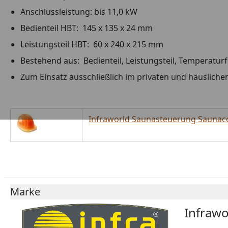
Anschlussleistung: bis 11,0 kW
Bedienteil HBT: 145 x 135 x 24 mm
Leistungsteil HBT: 60 x 240 x 215 mm
Bestehend aus: Bedienteil, Leistungsteil, Temperatur
Zum Einsatz ausschließlich im privaten und häusliche
Infraworld Saunasteuerung Saunaco
Marke
Infrawo