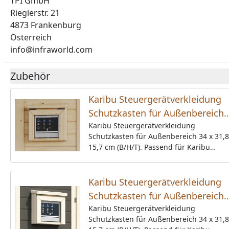
TPI GmbH
Rieglerstr. 21
4873 Frankenburg
Österreich
info@infraworld.com
Zubehör
Karibu Steuergerätverkleidung
Schutzkasten für Außenbereich
34 x 31,8 x 15,7 cm (B/H/T)
Karibu Steuergerätverkleidung
Schutzkasten für Außenbereich 34 x 31,8
naturbelassen
15,7 cm (B/H/T). Passend für Karibu
Steuergeräte Modern, Premium, Classic,
Easy.Ausführung: naturbelassen (auch i
elfenbeinweiß und terragrau erhältlich)
Karibu Steuergerätverkleidung
Schutzkasten für Außenbereich
34 x 31,8 x 15,7 cm (B/H/T)
Karibu Steuergerätverkleidung
Schutzkasten für Außenbereich 34 x 31,8
elfenbeinweiß