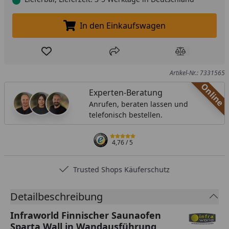
In den Einkaufswagen
In den Einkaufswagen legen
Produkt zur Wunschliste hinzufügen
Teilen
Produkt Ver
Artikel-Nr.: 7331565
Online
Experten-Beratung
Anrufen, beraten lassen und
telefonisch bestellen.
4,76
/ 5
Trusted Shops Käuferschutz
Detailbeschreibung
Infraworld Finnischer Saunaofen
Sparta Wall in Wandausführung