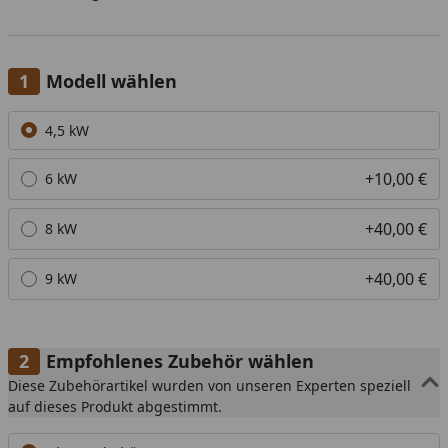
Modell wählen
Alle anzeigen (4)
4,5 kW
+10,00 €
6 kW
+40,00 €
8 kW
+40,00 €
9 kW
Empfohlenes Zubehör wählen
Diese Zubehörartikel wurden von unseren Experten speziell
auf dieses Produkt abgestimmt.