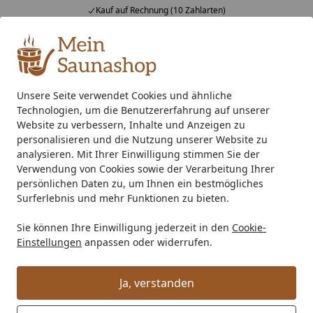
Kauf auf Rechnung (10 Zahlarten)
Alle Produkte
Mein Konto
Wunschl
Ein
4,76
/ 5
Suchen
Unsere Seite verwendet Cookies und ähnliche
Technologien, um die Benutzererfahrung auf unserer
Saunaofen
400 V Starkstrom Saunaofen
Standard Saunao
Startseite
Website zu verbessern, Inhalte und Anzeigen zu
Infraworld Finnischer Saunaofen
personalisieren und die Nutzung unserer Website zu
analysieren. Mit Ihrer Einwilligung stimmen Sie der
Sparta Wall in Wandausführung
Verwendung von Cookies sowie der Verarbeitung Ihrer
persönlichen Daten zu, um Ihnen ein bestmögliches
Surferlebnis und mehr Funktionen zu bieten.
Sie können Ihre Einwilligung jederzeit in den
Cookie-
Einstellungen
anpassen oder widerrufen.
Ja, verstanden