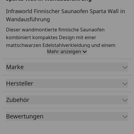
Infraworld Finnischer Saunaofen Sparta Wall in
Wandausführung
Dieser wandmontierte finnische Saunaofen
kombiniert kompaktes Design mit einer
mattschwarzen Edelstahlverkleidung und einem
Mehr anzeigen
eleganten Edelstahlrand. Der verzinkte Innenmantel
und rostfreie Heizstäbe bieten Langlebigkeit,
Marke
während die Zwei-Mantel-Technik eine gleichmäßige
Wärmeverteilung sicherstellt. Der Ofen wird mit 20
Hersteller
kg Saunasteinen geliefert, ideal für intensive und
angenehme Aufgüsse, besonders auch in kleinen
Zubehör
Saunen.
Leistungsoptionen: 4,5 / 6 / 8 / 9 kW – 400 V 3N AC
Bewertungen
Maße (BTH): 395 x 280 x 645 mm.
Für Kabinenvolumen in m³: