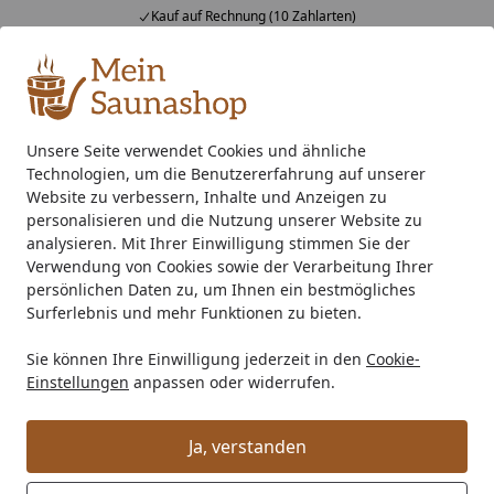
Kauf auf Rechnung (10 Zahlarten)
Alle Produkte
Mein Konto
Wunschl
Ein
4,76
/ 5
Suchen
Unsere Seite verwendet Cookies und ähnliche
Technologien, um die Benutzererfahrung auf unserer
Außensauna
Flachdach Saunahaus
Wolff Finnhaus Sau
Startseite
Website zu verbessern, Inhalte und Anzeigen zu
Wolff Finnhaus Saunahaus Sontje
personalisieren und die Nutzung unserer Website zu
analysieren. Mit Ihrer Einwilligung stimmen Sie der
3323 mit Vorraum
Verwendung von Cookies sowie der Verarbeitung Ihrer
persönlichen Daten zu, um Ihnen ein bestmögliches
Surferlebnis und mehr Funktionen zu bieten.
Sie können Ihre Einwilligung jederzeit in den
Cookie-
Einstellungen
anpassen oder widerrufen.
Ja, verstanden