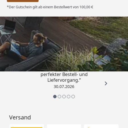
Wolff Finnhaus Saunahaus Sontje 3323
*Der Gutschein gilt ab einem Bestellwert von 100,00 €
Technische Daten
Wolff Finnhaus Saunahaus Sontje 3323
Montageanleitung
Trusted Shops
4,76
/ 5
Wolff Finnhaus Saunahaus Sontje 3323
Fundamentplan
„Qualitativ sehr gute Ware und ein
perfekter Bestell- und
Liefervorgang.“
30.07.2026
Versand