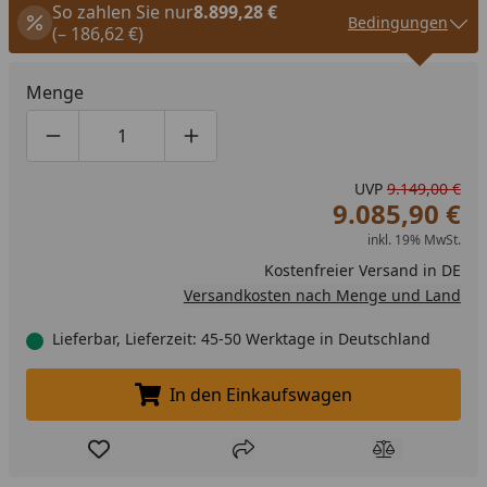
So zahlen Sie nur
8.899,28 €
Bedingungen
(– 186,62 €)
Menge
Produktmenge um eins verringern
Produktmenge manuell eingeben
Produktmenge um eins erhöhen
UVP
9.149,00 €
9.085,90 €
inkl. 19% MwSt.
Kostenfreier Versand in DE
Versandkosten nach Menge und Land
Lieferbar, Lieferzeit: 45-50 Werktage in Deutschland
In den Einkaufswagen
In den Einkaufswagen legen
Produkt zur Wunschliste hinzufügen
Teilen
Produkt Ver