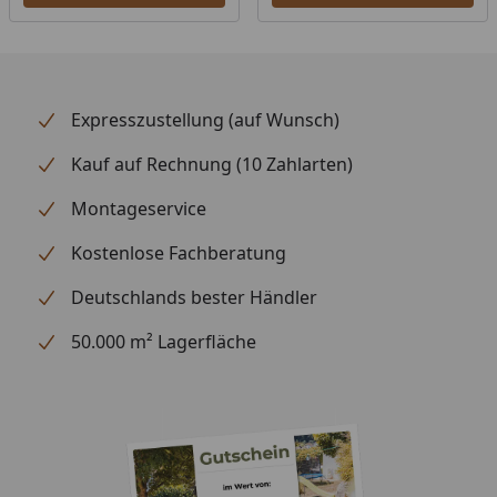
Glaselemente
1 Glaselement 200 x 210 cm
1 Glaselement mit Sprossen
100 x 210 cm
Dachbretter
75 mm
Expresszustellung (auf Wunsch)
Fußboden
28 mm
Kauf auf Rechnung (10 Zahlarten)
Dachrinnenbedarf
Kunststoff-Dachrinnenset
Montageservice
401Bx
Alternativ: Alu-Kastenrinne
Kostenlose Fachberatung
(optional erhältlich - siehe
Deutschlands bester Händler
Reiter "Zubehör")
50.000 m² Lagerfläche
Empfohlene
Selbstklebende
Dacheindeckung
Dachbahnen, Bedarf:
2 Rollen
(optional erhältlich - siehe
Reiter "Zubehör")
Bedarf
2 Stück