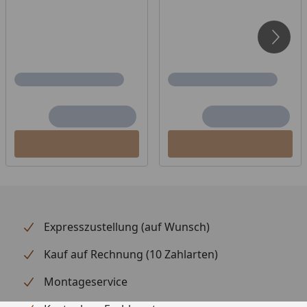
Inkl. Dämmwolle für den Boden
Besonderheit Paradiso 3x2 (2-Raum): es ist
möglich, den Innenraum bauseits zu spiegeln, ggf.
müssen hierfür Teile bauseits angepasst werden.
Lediglich die Öffnungsrichtung der Türen sollte bei
der Bestellung mit angegeben werden, wenn diese
geändert werden soll.
Die Außentür kann auch in der Front verbaut
werden.
Aufgrund der Elementbauweise werden bei einer
Imprägnierung durch unserer Monteure nur das
Dach und die Außenwände imprägniert, Nut- und
Expresszustellung (auf Wunsch)
Feder können nicht imprägniert werden.
Tipp: Unter folgendem
Link
finden Sie unseren
Kauf auf Rechnung (10 Zahlarten)
Kaufberater
, der Ihnen erklärt, welches Zubehör
Montageservice
für Ihren Saunakauf erforderlich ist und welches
Zubehör Sie optional wählen können, um ein