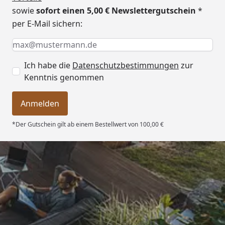
verwendbar (ISO) 91x207
sowie
sofort einen 5,00 € Newslettergutschein
*
cm
per E-Mail sichern:
2-Raum Variante:
Keine Eingabe erforderlich
Eingabe erforderlich
E-Mail *
Sauna-Glastür aus
Sicherheitsglas 60 x 180 cm
Ich habe die
Datenschutzbestimmungen
zur
Isolierverglast 91 x 207 cm
Kenntnis genommen
Wandelemente
1 Sprossen-Glaselement,
Isoglas
Anmelden
2 Glaselemente, Isoglas
6 Vollholzelemente
*Der Gutschein gilt ab einem Bestellwert von 100,00 €
Dachbretter inkl.
75 mm
Dichtungsbahnen
Fußboden
28 mm
Trusted Shops
Dachrinnenbedarf
Kunststoff Dachrinnenset
4,76
/ 5
402A mit Fallrohr
(optional erhältlich - siehe