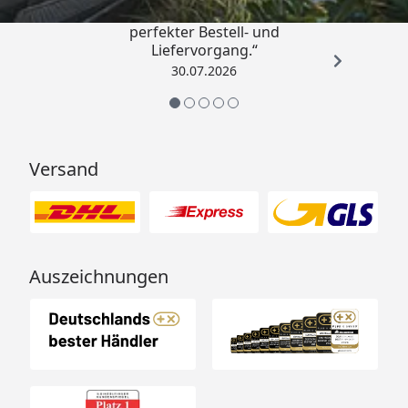
„Qualitativ sehr gute Ware und ein
Reiter "Zubehör")
perfekter Bestell- und
Liefervorgang.“
Empfohlene
Selbstklebende
30.07.2026
Dacheindeckung
Dachbahnen, Bedarf: 3
Stück
(optional erhältlich - siehe
Reiter "Zubehör")
Versand
Saunaofen
Bitte wählen Sie den
Saunaofen Ihrer Wahl im
Reiter "Zubehör" aus oder
bestellen ein Set inkl. Ofen.
Sets inkl. Ofen sind bei der
Auszeichnungen
Variante "naturbelassen"
erhältlich (Paradiso 3x2 (2-
Raum) )
Montage
Montage zum günstigen
Festpreis