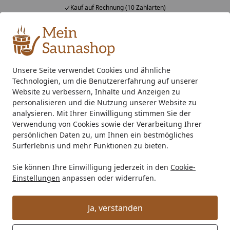
Fachberatung & individuelle Angebote
Alle Produkte
Mein Konto
Wunschl
Ein
4,76
/ 5
Suchen
Unsere Seite verwendet Cookies und ähnliche
Technologien, um die Benutzererfahrung auf unserer
Außensauna
Flachdach Saunahaus
Wolff Finnhaus Sau
Startseite
Website zu verbessern, Inhalte und Anzeigen zu
Wolff Finnhaus Saunahaus
personalisieren und die Nutzung unserer Website zu
analysieren. Mit Ihrer Einwilligung stimmen Sie der
Paradiso 3x2 (1-Raum/2-Raum)
Verwendung von Cookies sowie der Verarbeitung Ihrer
persönlichen Daten zu, um Ihnen ein bestmögliches
Surferlebnis und mehr Funktionen zu bieten.
Sie können Ihre Einwilligung jederzeit in den
Cookie-
Einstellungen
anpassen oder widerrufen.
Ja, verstanden