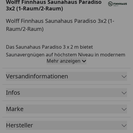
Wolff Finnhaus Saunahaus Paradiso
3x2 (1-Raum/2-Raum)
Wolff Finnhaus Saunahaus Paradiso 3x2 (1-
Raum/2-Raum)
Das Saunahaus Paradiso 3 x 2 m bietet
Saunavergnügen auf höchstem Niveau in modernem
Mehr anzeigen
Design. Die Besonderheit der Modelle aus dieser
Serie ist die Austauschbarkeit von Wand- oder
Versandinformationen
Glaselementen, um damit eine ganz auf Ihre
Wünsche abgestimmte Optik zu erhalten.
Infos
Gute Qualität wird bei der Konstruktion groß
geschrieben: isolierte Dachelemente, umlaufende 14
Marke
cm starke Leimholzbalken, eine isolierverglaste Tür
etc. sind Kennzeichen der hochwertigen
Hersteller
Verarbeitung. Genießen Sie entspannte