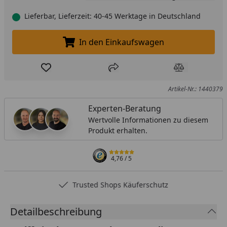
Lieferbar, Lieferzeit: 40-45 Werktage in Deutschland
In den Einkaufswagen
In den Einkaufswagen legen
Produkt zur Wunschliste hinzufügen
Teilen
Produkt Ver
Artikel-Nr.: 1440379
Experten-Beratung
Wertvolle Informationen zu diesem
Produkt erhalten.
4,76
/ 5
tz
Rechnungskauf
Detailbeschreibung