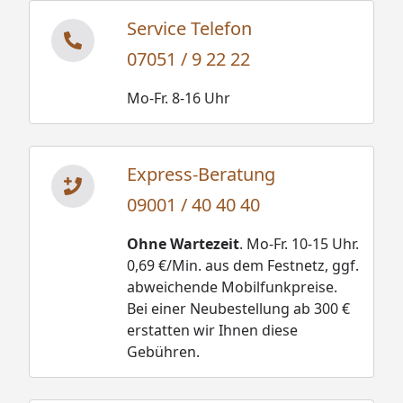
Finnhaus Set 2: Saunaofen 9 kW Bio-
Service Telefon
Kombiofen
Montageanleitung & Technische Daten Wolff
07051 / 9 22 22
Finnhaus Set 3: Saunaofen 9 kW Cilindro
Mo-Fr. 8-16 Uhr
Fundamentplan Wolff Finnhaus Saunahaus
Paradiso 3x2 (1 - Raum)
Express-Beratung
Fundamentplan Wolff Finnhaus Saunahaus
Paradiso 3x2 (2 - Raum)
09001 / 40 40 40
Ohne Wartezeit
. Mo-Fr. 10-15 Uhr.
0,69 €/Min. aus dem Festnetz, ggf.
abweichende Mobilfunkpreise.
Bei einer Neubestellung ab 300 €
erstatten wir Ihnen diese
Gebühren.