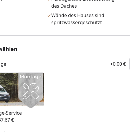
des Daches
Wände des Hauses sind
spritzwassergeschützt
wählen
age
+0,00 €
nzufügen
e-Service
37,67 €