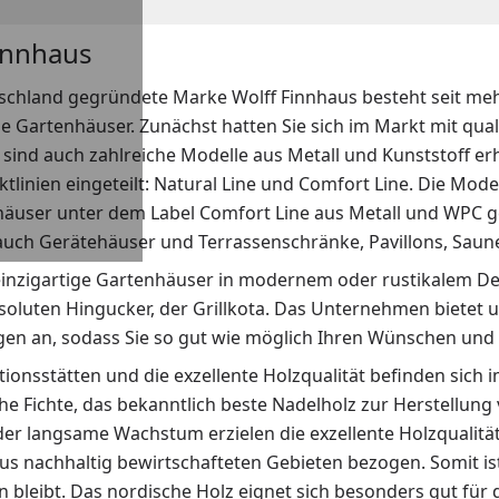
innhaus
schland gegründete Marke Wolff Finnhaus besteht seit mehr
e Gartenhäuser. Zunächst hatten Sie sich im Markt mit qua
sind auch zahlreiche Modelle aus Metall und Kunststoff erh
tlinien eingeteilt: Natural Line und Comfort Line. Die Mode
häuser unter dem Label Comfort Line aus Metall und WPC g
uch Gerätehäuser und Terrassenschränke, Pavillons, Saunen
 einzigartige Gartenhäuser in modernem oder rustikalem D
soluten Hingucker, der Grillkota. Das Unternehmen bietet 
en an, sodass Sie so gut wie möglich Ihren Wünschen und
ionsstätten und die exzellente Holzqualität befinden sich
he Fichte, das bekanntlich beste Nadelholz zur Herstellun
der langsame Wachstum erzielen die exzellente Holzqualitä
us nachhaltig bewirtschafteten Gebieten bezogen. Somit ist
n bleibt. Das nordische Holz eignet sich besonders gut für