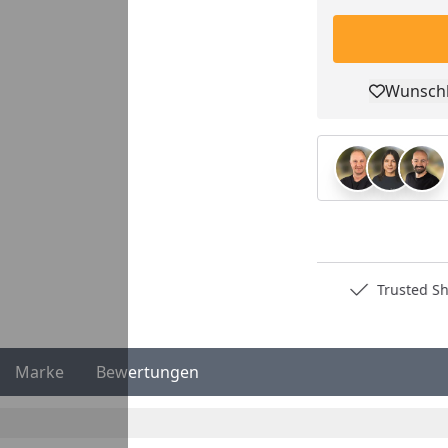
Wunschl
Pro
Deutschlands bester Händler
Trusted S
Marke
Bewertungen