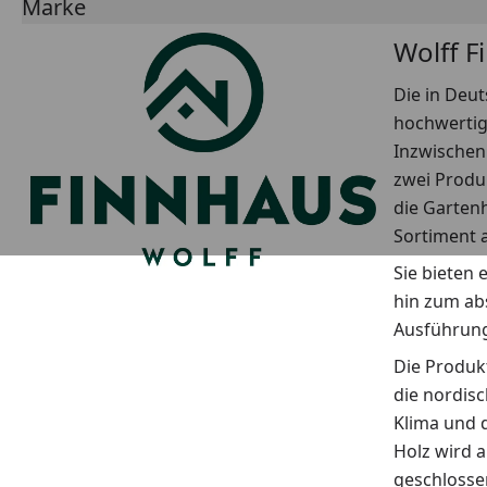
Marke
Wolff F
Die in Deut
hochwertig
Inzwischen 
zwei Produk
die Garten
Sortiment a
Sie bieten
hin zum ab
Ausführung
Die Produkt
die nordisc
Klima und 
Holz wird a
geschlosse