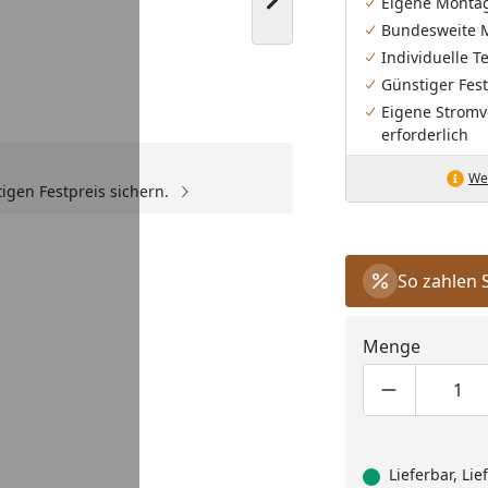
Nächstes Bild anzeigen
Eigene Monta
Bundesweite 
Individuelle 
Günstiger Fest
Eigene Stromv
erforderlich
Wei
igen Festpreis sichern.
So zahlen 
Menge
Produktmen
Pro
Lieferbar, Li