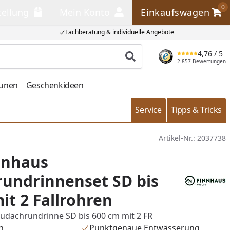
0
tellung
Mein Konto
Einkaufswagen
llung
Mein Konto
Einkaufswagen
Fachberatung & individuelle Angebote
4,76
/ 5
Produkt suchen
2.857 Bewertungen
aunen
Geschenkideen
Service
Tipps & Tricks
Artikel-Nr.:
2037738
nnhaus
undrinnenset SD bis
it 2 Fallrohren
ludachrundrinne SD bis 600 cm mit 2 FR
n
Punktgenaue Entwässerung