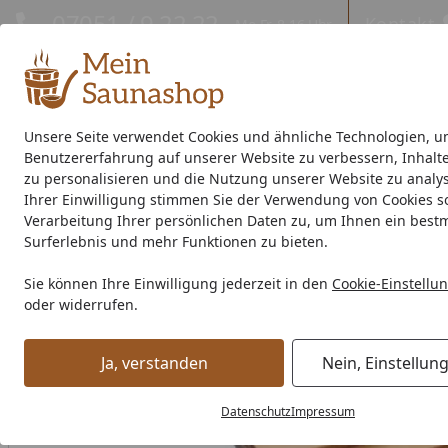
Hotline
07051 / 9 22 22
Kontakt
Mo-Fr. 8-16 Uhr
Kontakt
Eigene Montage-Teams
Unsere Seite verwendet Cookies und ähnliche Technologien, u
Benutzererfahrung auf unserer Website zu verbessern, Inhalt
Außensauna
Indoor-Sauna
Energiespar-Sauna
Saunao
zu personalisieren und die Nutzung unserer Website zu analys
Ihrer Einwilligung stimmen Sie der Verwendung von Cookies s
Saunahersteller
% Sale %
Verarbeitung Ihrer persönlichen Daten zu, um Ihnen ein best
Surferlebnis und mehr Funktionen zu bieten.
Wolff Finnhaus Aludachrundrinnenset SD bis 600 cm mit 2 F
Sie können Ihre Einwilligung jederzeit in den
Cookie-Einstellu
Startseite
oder widerrufen.
Ja, verstanden
Nein, Einstellun
Datenschutz
Impressum