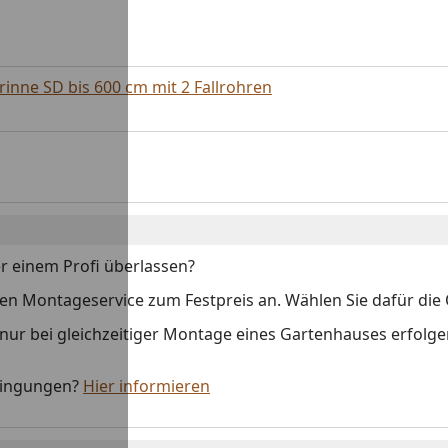
rinne SD bis 600 cm mit 2 Fallrohren
r einem Profi überlassen?
 Montageservice zum Festpreis an. Wählen Sie dafür die O
 nur bei gleichzeitiger Montage eines Gartenhauses erfolge
dingungen?
Hier informieren