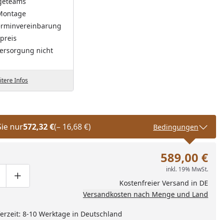
geteams
Montage
Terminvereinbarung
preis
ersorgung nicht
tere Infos
Sie nur
572,32 €
(– 16,68 €)
Bedingungen
589,00 €
inkl. 19% MwSt.
ge um eins verringern
duktmenge manuell eingeben
Produktmenge um eins erhöhen
Kostenfreier Versand in DE
Versandkosten nach Menge und Land
eferzeit: 8-10 Werktage in Deutschland