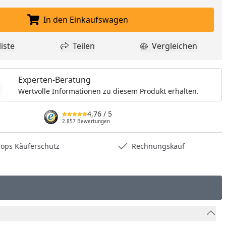
In den Einkaufswagen
In den Einkaufswagen legen
iste
Teilen
Vergleichen
dukt zur Wunschliste hinzufügen
Teilen
Produkt Vergle
Experten-Beratung
Wertvolle Informationen zu diesem Produkt erhalten.
4,76
/ 5
2.857 Bewertungen
hops Käuferschutz
Rechnungskauf