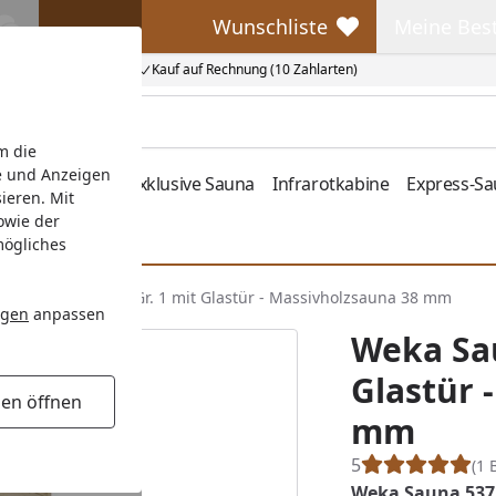
Wunschliste
Meine Bes
Wunschliste
Meine Beste
Kauf auf Rechnung (10 Zahlarten)
m die
e und Anzeigen
fen
Zubehör
Exklusive Sauna
Infrarotkabine
Express-S
ieren. Mit
owie der
mögliches
eka Sauna Valida Gr. 1 mit Glastür - Massivholzsauna 38 mm
ngen
anpassen
Weka Sau
Glastür 
gen öffnen
mm
5
(1 
Weka Sauna 537 G