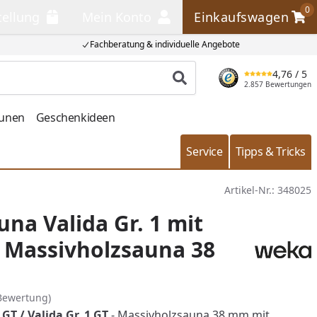
0
tellung
Mein Konto
Einkaufswagen
llung
Mein Konto
Einkaufswagen
Fachberatung & individuelle Angebote
4,76
/ 5
Produkt suchen
2.857 Bewertungen
aunen
Geschenkideen
Service
Tipps & Tricks
Artikel-Nr.:
348025
na Valida Gr. 1 mit
- Massivholzsauna 38
Bewertung)
T / Valida Gr. 1 GT
- Massivholzsauna 38 mm mit