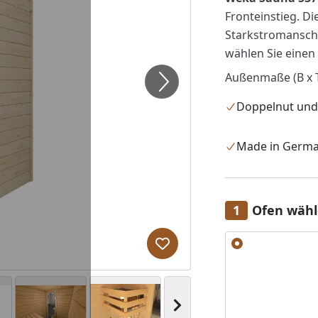
Fronteinstieg. D
Starkstromanschl
wählen Sie einen
Außenmaße (B x T 
Doppelnut und
Made in Germ
Ofen wäh
Alle anzeigen (6)
Produkt zur Wunschliste hi
Nächstes Bild anzeigen