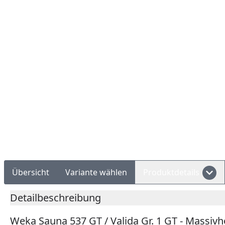
Rechnungskauf
Montageservice
Übersicht
Variante wählen
Produktdetails
Detailbeschreibung
Weka Sauna 537 GT / Valida Gr. 1 GT - Massi