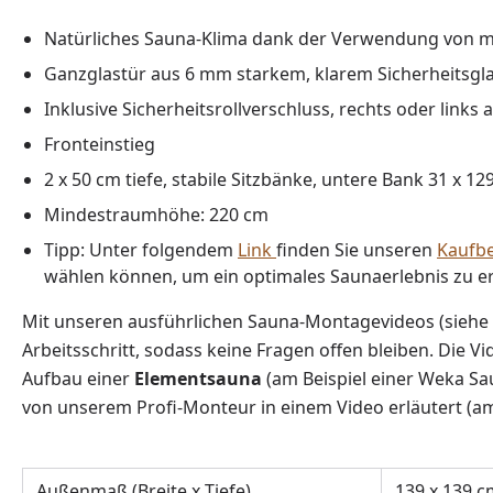
Natürliches Sauna-Klima dank der Verwendung von m
Ganzglastür aus 6 mm starkem, klarem Sicherheitsgl
Inklusive Sicherheitsrollverschluss, rechts oder links
Fronteinstieg
2 x 50 cm tiefe, stabile Sitzbänke, untere Bank 31 x 1
Mindestraumhöhe: 220 cm
Tipp: Unter folgendem
Link
finden Sie unseren
Kaufbe
wählen können, um ein optimales Saunaerlebnis zu er
Mit unseren ausführlichen Sauna-Montagevideos (siehe
Arbeitsschritt, sodass keine Fragen offen bleiben. Die V
Aufbau einer
Elementsauna
(am Beispiel einer Weka Sa
von unserem Profi-Monteur in einem Video erläutert (am
Außenmaß (Breite x Tiefe)
139 x 139 c