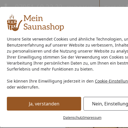
Hotline
07051 / 9 22 22
Kontakt
Mo-Fr. 8-16 Uhr
Kontakt
Eigene Montage-Teams
Unsere Seite verwendet Cookies und ähnliche Technologien, u
Benutzererfahrung auf unserer Website zu verbessern, Inhalt
Außensauna
Indoor-Sauna
Energiespar-Sauna
Saunao
zu personalisieren und die Nutzung unserer Website zu analys
Ihrer Einwilligung stimmen Sie der Verwendung von Cookies s
Saunahersteller
% Sale %
Verarbeitung Ihrer persönlichen Daten zu, um Ihnen ein best
Surferlebnis und mehr Funktionen zu bieten.
Indoor-Sauna
Massivholzsauna
Fronteinstieg Sauna
W
Sie können Ihre Einwilligung jederzeit in den
Cookie-Einstellu
Startseite
oder widerrufen.
Ja, verstanden
Nein, Einstellun
Datenschutz
Impressum