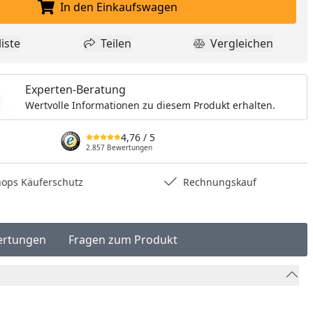
In den Einkaufswagen
In den Einkaufswagen legen
iste
Teilen
Vergleichen
dukt zur Wunschliste hinzufügen
Teilen
Produkt Vergle
Experten-Beratung
Wertvolle Informationen zu diesem Produkt erhalten.
4,76
/ 5
2.857 Bewertungen
hops Käuferschutz
Rechnungskauf
ertungen
Fragen zum Produkt