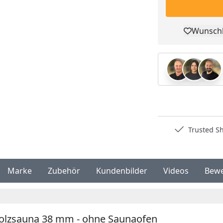
Wunschl
Pro
Deutschlands bester Händler
Trusted S
Marke
Zubehör
Kundenbilder
Videos
Bew
vholzsauna 38 mm - ohne Saunaofen