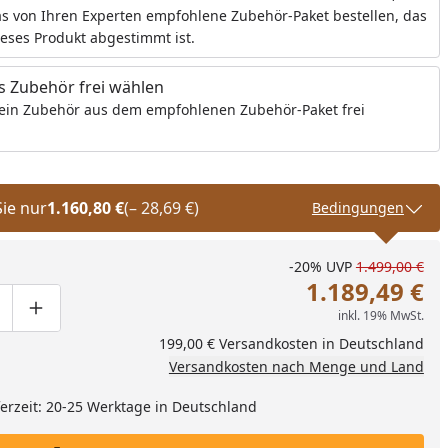
s von Ihren Experten empfohlene Zubehör-Paket bestellen, das
ieses Produkt abgestimmt ist.
 Zubehör frei wählen
ein Zubehör aus dem empfohlenen Zubehör-Paket frei
Sie nur
1.160,80 €
(– 28,69 €)
Bedingungen
-20%
UVP
1.499,00 €
1.189,49 €
inkl. 19% MwSt.
ge um eins verringern
duktmenge manuell eingeben
Produktmenge um eins erhöhen
199,00 € Versandkosten in Deutschland
Versandkosten nach Menge und Land
eferzeit: 20-25 Werktage in Deutschland