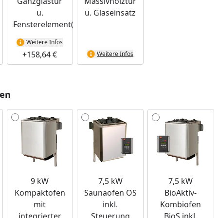
Ganzglastür
Massivholztür
u.
u. Glaseinsatz
Fensterelement(e)
Weitere Infos
+158,64 €
Weitere Infos
len
9 kW
7,5 kW
7,5 kW
Kompaktofen
Saunaofen OS
BioAktiv-
mit
inkl.
Kombiofen
integrierter
Steuerung
BioS inkl.