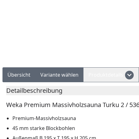
Rechnungskauf
Montageservice
Übersicht
Variante wählen
Produktdetails
Detailbeschreibung
Weka Premium Massivholzsauna Turku 2 / 536 H
Premium-Massivholzsauna
45 mm starke Blockbohlen
Außenmaß B 195 x T 195 x H 205 cm