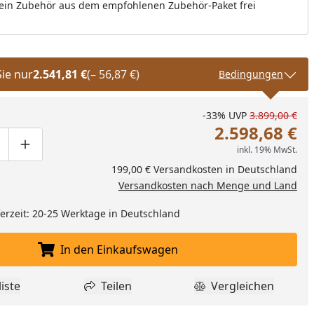
ein Zubehör aus dem empfohlenen Zubehör-Paket frei
Sie nur
2.541,81 €
(– 56,87 €)
Bedingungen
-33%
UVP
3.899,00 €
2.598,68 €
inkl. 19% MwSt.
ge um eins verringern
duktmenge manuell eingeben
Produktmenge um eins erhöhen
199,00 € Versandkosten in Deutschland
Versandkosten nach Menge und Land
eferzeit: 20-25 Werktage in Deutschland
In den Einkaufswagen
In den Einkaufswagen legen
iste
Teilen
Vergleichen
dukt zur Wunschliste hinzufügen
Teilen
Produkt Vergle