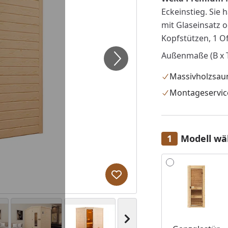
Eckeinstieg. Sie
mit Glaseinsatz o
Kopfstützen, 1 O
Außenmaße (B x T
Massivholzsau
Montageservic
Modell wä
Alle anzeigen (3)
Produkt zur Wunschliste hi
Nächstes Bild anzeigen