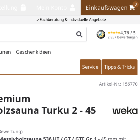
0
tellung
Mein Konto
Einkaufswagen
llung
Mein Konto
Einkaufswagen
Fachberatung & individuelle Angebote
4,76
/ 5
Produkt suchen
2.857 Bewertungen
aunen
Geschenkideen
Service
Tipps & Tricks
Artikel-Nr.:
156770
remium
lzsauna Turku 2 - 45
Bewertung)
ssivholzsauna 536 HT / GT / GTF Gr. 1
- 45 mm mit