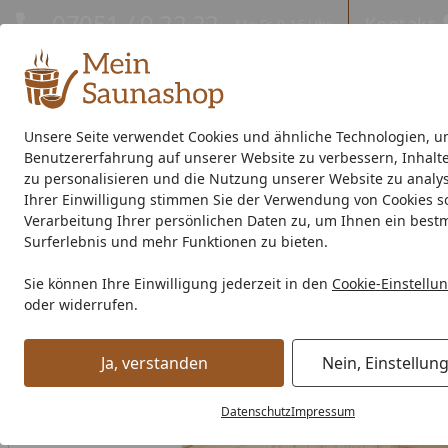
Hotline
07051 / 9 22 22
Kontakt
Mo-Fr. 8-16 Uhr
Kontakt
Eigene Montage-Teams
Unsere Seite verwendet Cookies und ähnliche Technologien, u
Benutzererfahrung auf unserer Website zu verbessern, Inhalt
Außensauna
Indoor-Sauna
Energiespar-Sauna
Saunao
zu personalisieren und die Nutzung unserer Website zu analys
Ihrer Einwilligung stimmen Sie der Verwendung von Cookies s
Saunahersteller
% Sale %
Verarbeitung Ihrer persönlichen Daten zu, um Ihnen ein best
Surferlebnis und mehr Funktionen zu bieten.
Indoor-Sauna
Massivholzsauna
Eckeinstieg Sauna
Wek
Sie können Ihre Einwilligung jederzeit in den
Cookie-Einstellu
Startseite
oder widerrufen.
Ja, verstanden
Nein, Einstellun
Datenschutz
Impressum