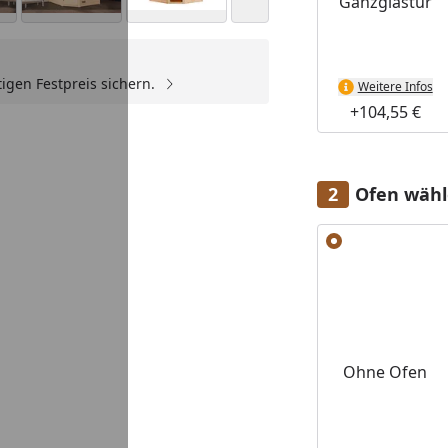
Ganzglastür
igen Festpreis sichern.
Weitere Infos
Youtube-Video
+104,55 €
Ofen wäh
Alle anzeigen (6)
Ohne Ofen