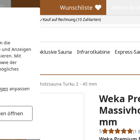
Wunschliste
Meine Bes
Wunschliste
Meine Beste
Kauf auf Rechnung (10 Zahlarten)
m die
e und Anzeigen
fen
Zubehör
Exklusive Sauna
Infrarotkabine
Express-S
ieren. Mit
owie der
mögliches
a Premium Massivholzsauna Turku 2 - 45 mm
ngen
anpassen
Weka P
Massivho
gen öffnen
mm
5
(1 
Weka Premium Ma