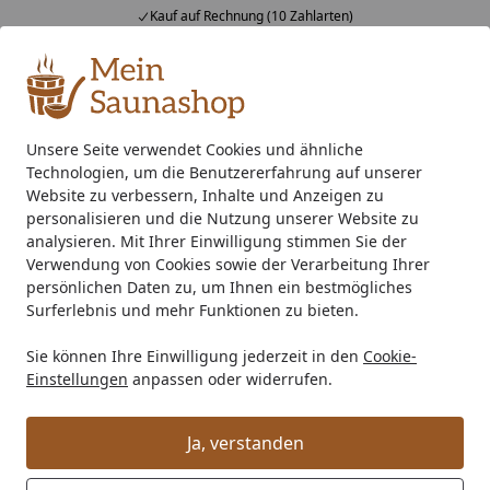
Kauf auf Rechnung (10 Zahlarten)
Alle Produkte
Mein Konto
Wunschl
Ein
4,76
/ 5
Suchen
Unsere Seite verwendet Cookies und ähnliche
Technologien, um die Benutzererfahrung auf unserer
Indoor-Sauna
Massivholzsauna
Eckeinstieg Sauna
Wek
Startseite
Website zu verbessern, Inhalte und Anzeigen zu
Weka Premium Massivholzsauna
personalisieren und die Nutzung unserer Website zu
analysieren. Mit Ihrer Einwilligung stimmen Sie der
Cubilis 3 Familiensauna mit
Verwendung von Cookies sowie der Verarbeitung Ihrer
Glastür+Fenster inkl.
persönlichen Daten zu, um Ihnen ein bestmögliches
Surferlebnis und mehr Funktionen zu bieten.
Montageservice - 45 mm
Sie können Ihre Einwilligung jederzeit in den
Cookie-
Einstellungen
anpassen oder widerrufen.
Ja, verstanden