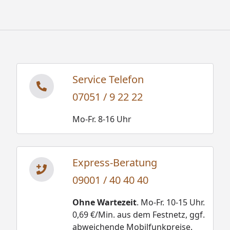
Resonanzlautsprecher
Sternenhimmel
Saunadüfte und Aufgusskonzentrate
Thermo- und Hygrometer, Sanduhren,
Schöpfkellen, Aufgusskübel, usw.
Service Telefon
07051 / 9 22 22
Weka Sauna Cubilis 3 - Montageanleitung
Weka Sauna Cubilis 3 -
Mo-Fr. 8-16 Uhr
Montageanleitung Ergänzung
Weka Sauna Cubilis 3 - Technische Daten
Express-Beratung
09001 / 40 40 40
Ohne Wartezeit
. Mo-Fr. 10-15 Uhr.
0,69 €/Min. aus dem Festnetz, ggf.
abweichende Mobilfunkpreise.