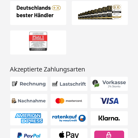
mit Steuergerät (Ofenset 4)
BioAktiv Saunaofen 7,5 kW
mit Dampfbadfunktion inkl.
Steuergerät (Ofenset 7)
BioAktiv Saunaofen 9 kW
mit Dampfbadfunktion inkl.
Steuergerät (Ofenset 8)
Kompakt-Saunaofen 9 kW
Akzeptierte Zahlungsarten
mit integrierter Steuerung
(Ofenset 11)
Silikonkabelbedarf
Für den Anschluss des
Saunaofens an den
Starkstrom-Hausanschluss
wird ein 5 x 2,5 mm²
Silikonkabel benötigt
(optional erhältlich – siehe