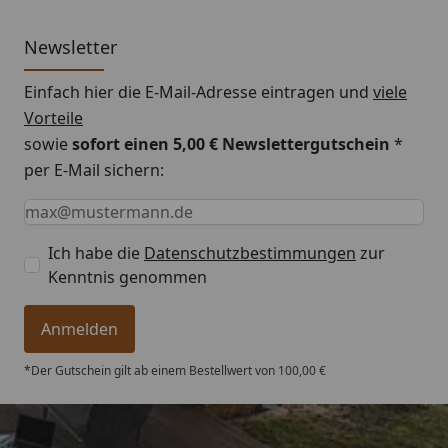
Mindestraumhöhe
220 cm
Wandstärke
45 mm
Newsletter
Material
Ausgesuchtes nordisches
Einfach hier die E-Mail-Adresse eintragen und
viele
Holz
Vorteile
sowie
sofort einen 5,00 € Newslettergutschein
*
Ausführung
Naturbelassen
per E-Mail sichern:
Tür
Exklusive Ganzglastür in
Keine Eingabe erforderlich
Eingabe erforderlich
E-Mail *
Graphitoptik mit 2-Punkt-
Magnetverschluss und
Ich habe die
Datenschutzbestimmungen
zur
Beschlägen in mattchrom
Kenntnis genommen
Design
Rechts oder links
Anmelden
anschlagbar
*Der Gutschein gilt ab einem Bestellwert von 100,00 €
Fenster
1 Fensterelement in
moderner Graphitoptik
inklusive