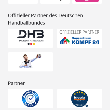
Reiter 'Zubehör').
Offizieller Partner des Deutschen
Das Kabel zwischen
Steuergerät und Saunaofen
Handballbundes
ist inklusive (bei Öfen mit
externer Steuerung).
Spiegelverkehrter
Ja
Aufbau möglich?
Montage
Montage zum günstigen
Festpreis möglich
oder
Sorglos-Paket mit Montage
Partner
und besonderen Service-
Leistungen zum Festpreis
Weitere Informationen
Optionale Erweiterungen (siehe Reiter "Zubehör"):