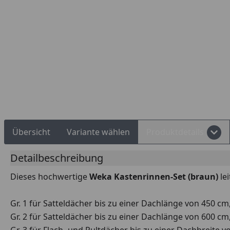
Rechnungskauf
Montageservice
Übersicht
Variante wählen
Produktdetails
Detailbeschreibung
Dieses hochwertige
Weka Kastenrinnen-Set (braun)
le
Gr. 1 für Satteldächer bis zu einer Dachlänge von 450 cm
Gr. 2 für Satteldächer bis zu einer Dachlänge von 600 cm
Gr. 3 für Flach- und Pultdächer bis zu einer Dachbreite 