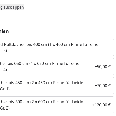
g ausklappen
ächer bis zu einer Dachlänge von 450 cm, bestehend aus 2
 cm Länge inkl. Fallrohr und Anbauteilen
ächer bis zu einer Dachlänge von 600 cm, bestehend aus 2
 cm Länge inkl. Fallrohr und Anbauteilen
hlen
und Pultdächer bis zu einer Dachbreite von 400 cm,
ner Rinne mit 400 cm Länge inkl. Fallrohr und Anbauteilen
nd Pultdächer bis 400 cm (1 x 400 cm Rinne für eine
. 3)
chhäuser mit Anbau bis zu einer Dachbreite von 650 cm,
innen mit insges. 650 cm Länge inkl. Fallrohr und
her bis 650 cm (1 x 650 cm Rinne für eine
+50,00 €
. 4)
cher bis 450 cm (2 x 450 cm Rinne für beide
+70,00 €
Gr. 1)
nzufügen
cher bis 600 cm (2 x 600 cm Rinne für beide
+120,00 €
Gr. 2)