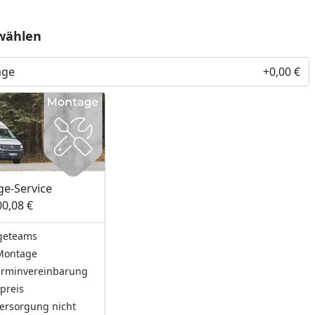
wählen
age
+0,00 €
e-Service
00,08 €
geteams
Montage
Terminvereinbarung
preis
ersorgung nicht