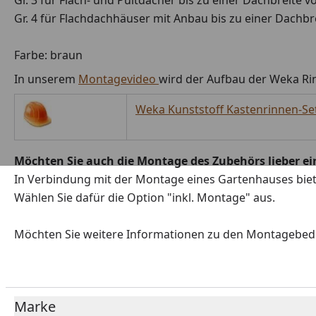
Gr. 4 für Flachdachhäuser mit Anbau bis zu einer Dachbr
Farbe: braun
In unserem
Montagevideo
wird der Aufbau der Weka Rin
Weka Kunststoff Kastenrinnen-Se
Möchten Sie auch die Montage des Zubehörs lieber ei
In Verbindung mit der Montage eines Gartenhauses bie
Wählen Sie dafür die Option "inkl. Montage" aus.
Möchten Sie weitere Informationen zu den Montagebe
Marke