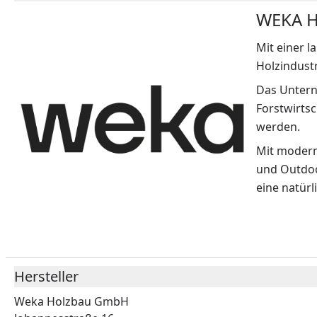
WEKA Ho
Mit einer 
Holzindustr
Das Untern
Forstwirts
werden.
Mit modern
und Outdoo
eine natürl
Hersteller
Weka Holzbau GmbH