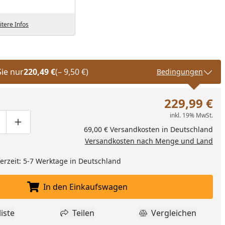
tere Infos
Sie nur
220,49 €
(– 9,50 €)
Bedingungen
229,99 €
inkl. 19% MwSt.
ge um eins verringern
duktmenge manuell eingeben
Produktmenge um eins erhöhen
69,00 € Versandkosten in Deutschland
Versandkosten nach Menge und Land
eferzeit: 5-7 Werktage in Deutschland
In den Einkaufswagen
In den Einkaufswagen legen
iste
Teilen
Vergleichen
dukt zur Wunschliste hinzufügen
Teilen
Produkt Vergle