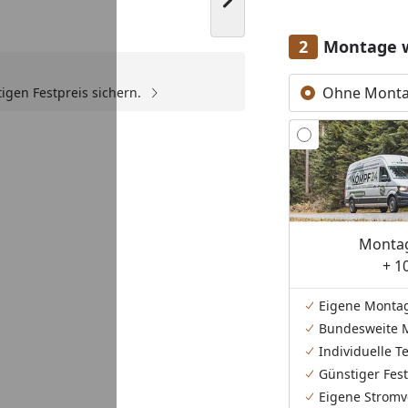
Nächstes Bild anzeigen
Montage 
Ohne Mont
igen Festpreis sichern.
Youtube-Video
Montag
+ 1
Eigene Monta
Bundesweite 
Individuelle 
Günstiger Fest
Eigene Stromv