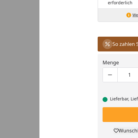
erforderlich
Wei
So zahlen 
Menge
Produktmen
Pro
Lieferbar, Li
Wunschl
Pro