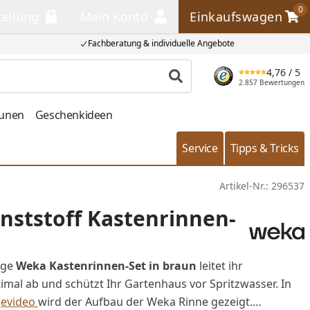
0
tellung
Mein Konto
Einkaufswagen
llung
Mein Konto
Einkaufswagen
Fachberatung & individuelle Angebote
4,76
/ 5
Produkt suchen
2.857 Bewertungen
aunen
Geschenkideen
Service
Tipps & Tricks
Artikel-Nr.:
296537
ststoff Kastenrinnen-
ige
Weka Kastenrinnen-Set in braun
leitet ihr
mal ab und schützt Ihr Gartenhaus vor Spritzwasser. In
evideo
wird der Aufbau der Weka Rinne gezeigt.