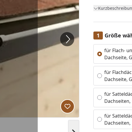
Kurzbeschreibun
Gr. 1 für Satteld
Rinnen mit je 450
Gr. 2 für Satteld
Rinnen mit je 600
Größe wä
Gr. 3 für Flach- 
Alle anzeigen (4)
bestehend aus ei
für Flach- u
Dachseite, Gr
Gr. 4 für Flachda
bestehend aus 3 R
für Flachdäc
Anbauteilen
Dachseite, Gr
Farbe: braun
für Satteldä
Dachseiten, 
Produkt zur Wunschliste hi
für Satteldä
Dachseiten, 