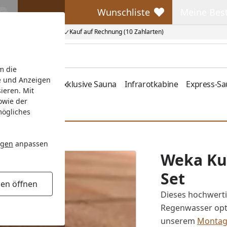
Wunschliste
Meine Bes
Wunschliste
Meine Beste
Kauf auf Rechnung (10 Zahlarten)
m die
e und Anzeigen
fen
Zubehör
Exklusive Sauna
Infrarotkabine
Express-S
ieren. Mit
owie der
mögliches
ngen
anpassen
Weka Kun
Set
gen öffnen
Dieses hochwert
Regenwasser opti
unserem
Montag