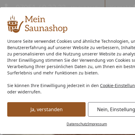
Hotline
07051 / 9 22 22
Kontakt
Mo-Fr. 8-16 Uhr
Kontakt
Eigene Montage-Teams
Unsere Seite verwendet Cookies und ähnliche Technologien, u
Benutzererfahrung auf unserer Website zu verbessern, Inhalt
Außensauna
Indoor-Sauna
Energiespar-Sauna
Saunao
zu personalisieren und die Nutzung unserer Website zu analys
Ihrer Einwilligung stimmen Sie der Verwendung von Cookies s
Saunahersteller
% Sale %
Verarbeitung Ihrer persönlichen Daten zu, um Ihnen ein best
Surferlebnis und mehr Funktionen zu bieten.
Weka Kunststoff Kastenrinnen-Set
Sie können Ihre Einwilligung jederzeit in den
Cookie-Einstellu
Startseite
oder widerrufen.
Ja, verstanden
Nein, Einstellun
Datenschutz
Impressum