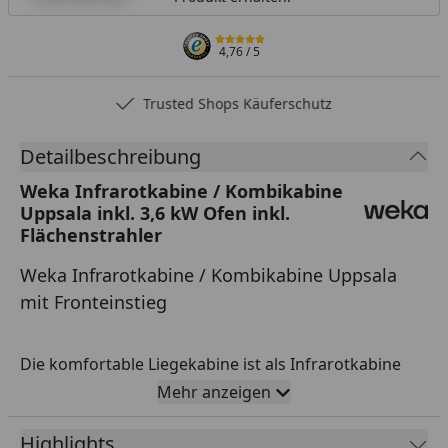
4,76
/ 5
Trusted Shops Käuferschutz
Detailbeschreibung
Weka Infrarotkabine / Kombikabine
Uppsala inkl. 3,6 kW Ofen inkl.
Flächenstrahler
Weka Infrarotkabine / Kombikabine Uppsala
mit Fronteinstieg
Die komfortable Liegekabine ist als Infrarotkabine
oder vollwertige Sauna zu nutzen. Der 230-Volt-
Mehr anzeigen
Anschluss in der Kombivariante garantiert
Highlights
problemloses Wellnessvergnügen. (Aufgrund der