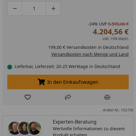
Produktmenge um eins verringern
Produktmenge manuell eingeben
Produktmenge um eins erhöhen
-24%
UVP
5.599,00 €
4.204,56 €
inkl. 19% MwSt.
199,00 € Versandkosten in Deutschland
Versandkosten nach Menge und Land
Lieferbar, Lieferzeit: 20-25 Werktage in Deutschland
In den Einkaufswagen
In den Einkaufswagen legen
Produkt zur Wunschliste hinzufügen
Teilen
Produkt Ver
Artikel-Nr.: 102706
Experten-Beratung
Wertvolle Informationen zu diesem
Produkt erhalten.