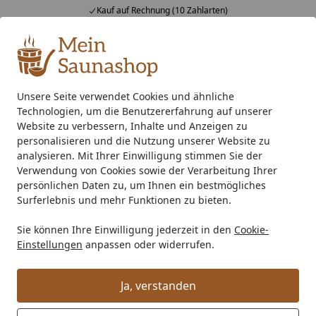
Kauf auf Rechnung (10 Zahlarten)
Alle Produkte
Mein Konto
Wunschl
Ein
4,76
/ 5
Suchen
Unsere Seite verwendet Cookies und ähnliche
Technologien, um die Benutzererfahrung auf unserer
Indoor-Sauna
Sauna für 1 bis 2 Personen
Weka Infrarotk
Startseite
Website zu verbessern, Inhalte und Anzeigen zu
Weka Infrarotkabine /
personalisieren und die Nutzung unserer Website zu
analysieren. Mit Ihrer Einwilligung stimmen Sie der
Kombikabine Uppsala inkl. 3,6 kW
Verwendung von Cookies sowie der Verarbeitung Ihrer
Ofen inkl. Flächenstrahler
persönlichen Daten zu, um Ihnen ein bestmögliches
Surferlebnis und mehr Funktionen zu bieten.
Sie können Ihre Einwilligung jederzeit in den
Cookie-
Einstellungen
anpassen oder widerrufen.
Ja, verstanden