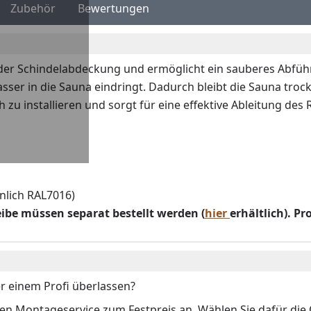
Zubehör
Bewertungen
 der Schindelabdeckung und ermöglicht ein sauberes Abfüh
sser in die Sauna eindringt. Dadurch bleibt die Sauna tro
 zu installieren und sorgt für eine effektive Ableitung de
nlich RAL7016)
eibe
müssen separat bestellt werden (
hier
erhältlich)
. Pr
r einem Profi überlassen?
 Montageservice zum Festpreis an. Wählen Sie dafür die O