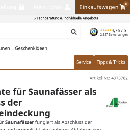
0
tellung
Mein Konto
Einkaufswagen
llung
Mein Konto
Einkaufswagen
Fachberatung & individuelle Angebote
4,76
/ 5
Produkt suchen
2.857 Bewertungen
aunen
Geschenkideen
Service
Tipps & Tricks
Artikel-Nr.:
4973782
te für Saunafässer als
s der
leindeckung
ür Saunafässer
fungiert als Abschluss der
ng und ermöglicht ein sauberes Abführen von