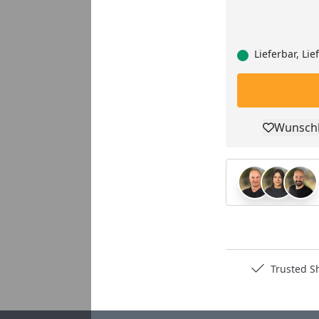
Lieferbar, Li
Wunschl
Pro
Deutschlands bester Händler
Trusted S