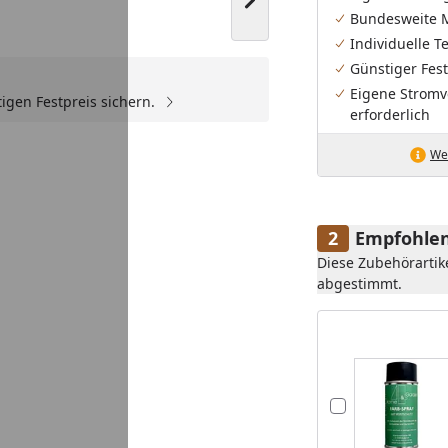
Nächstes Bild anzeigen
Bundesweite 
Individuelle 
Günstiger Fest
Eigene Stromv
igen Festpreis sichern.
erforderlich
Wei
Empfohlen
Diese Zubehörartik
abgestimmt.