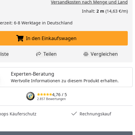
Versandkosten nach Menge und Land
Inhalt:
2 m
(14,63 €/m)
eferzeit: 6-8 Werktage in Deutschland
In den Einkaufswagen
In den Einkaufswagen legen
iste
Teilen
Vergleichen
dukt zur Wunschliste hinzufügen
Teilen
Produkt Vergle
Experten-Beratung
Wertvolle Informationen zu diesem Produkt erhalten.
4,76
/ 5
2.857 Bewertungen
hops Käuferschutz
Rechnungskauf