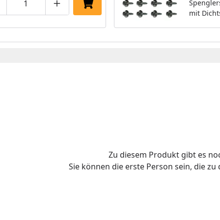
Spengler
Dichtsc
roduktmenge um eins verringern
Produktmenge manuell eingeben
Produktmenge um eins erhöhen
In den Einkaufswagen legen
mit Dicht
Abmess
Abmessun
Befestigu
Blenden
Ortganga
Blende w
benötigt.
Zu diesem Produkt gibt es n
Sie können die erste Person sein, die z