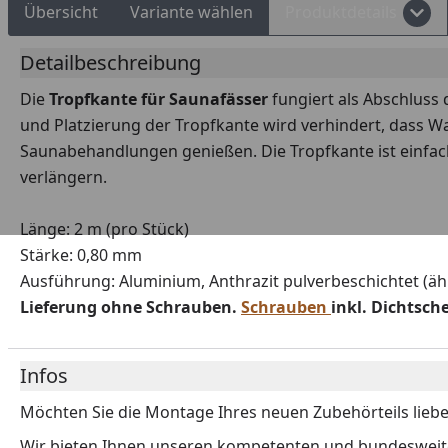
Übersicht
Variante wählen
Produktdetails
Detailbeschreibung
Die
Tropfkante für Saunafässer
fungiert als Abschluss
und Platzierung der Tropfkante wird verhindert, dass Wa
Saunabehandlungen genießen. Die Tropfkante ist einfach
verlängern.
Länge: 2 m (pro Stück)
Stärke: 0,80 mm
Ausführung: Aluminium, Anthrazit pulverbeschichtet (äh
Lieferung ohne Schrauben.
Schrauben
inkl. Dichtsch
Infos
Möchten Sie die Montage Ihres neuen Zubehörteils liebe
Wir bieten Ihnen unseren kompetenten und bundesweiten