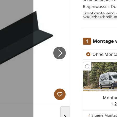
Regenwasser. Dur
Tropfkante wird 
Kurzbeschreibun
bleibt die Sauna
Saunabehandlunge
und sorgt für ei
Lebensdauer Ihre
Montage 
Länge: 2 m (pro S
Ohne Mont
Stärke: 0,80 mm
Ausführung: Alum
Lieferung ohne
separat bestellt
Schrauben benöt
Produkt zur Wunschliste hi
Montag
+ 2
Eigene Monta