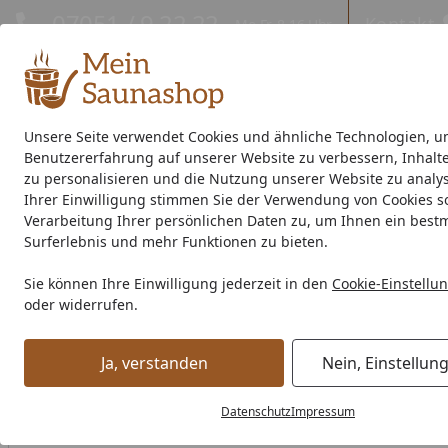
Hotline
07051 / 9 22 22
Kontakt
Mo-Fr. 8-16 Uhr
Kontakt
Eigene Montage-Teams
Unsere Seite verwendet Cookies und ähnliche Technologien, u
Benutzererfahrung auf unserer Website zu verbessern, Inhalt
Außensauna
Indoor-Sauna
Energiespar-Sauna
Saunao
zu personalisieren und die Nutzung unserer Website zu analys
Ihrer Einwilligung stimmen Sie der Verwendung von Cookies s
Saunahersteller
% Sale %
Verarbeitung Ihrer persönlichen Daten zu, um Ihnen ein best
Surferlebnis und mehr Funktionen zu bieten.
Tropfkante für Saunafässer als Abschluss der Schindeleind
Sie können Ihre Einwilligung jederzeit in den
Cookie-Einstellu
Startseite
oder widerrufen.
Ja, verstanden
Nein, Einstellun
Datenschutz
Impressum