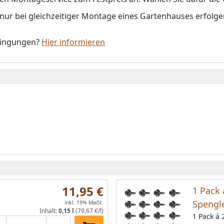
 nur bei gleichzeitiger Montage eines Gartenhauses erfolge
dingungen?
Hier informieren
11,95 €
1 Pack 
Spengl
inkl. 19% MwSt.
Inhalt:
0,15 l
(79,67 €/l)
anthraz
1 Pack á 