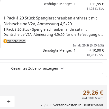
Benötigte Menge:
1
+ 11,95 €
11,95 € / Stk.
1 Pack á 20 Stück Spenglerschrauben anthrazit mit
Dichtscheibe V2A, Abmessung 4,5x20
1 Pack á 20 Stück Spenglerschrauben anthrazit mit
Dichtscheibe V2A, Abmessung 4,5x20 für die Befestigung der
Alu-Blendenabdeckungen bzw. Ortgangabdeckungen. Pro
Weitere Infos
Blende werden 4 Schrauben benötigt.
Inhalt:
20 St
(0,55 €/St)
Benötigte Menge:
1
+ 10,90 €
10,90 € / Stk.
Gesamtes Zubehör anzeigen
29,26 €
inkl. 19% MwSt.
ge um eins verringern
duktmenge manuell eingeben
Produktmenge um eins erhöhen
23,90 € Versandkosten in Deutschland