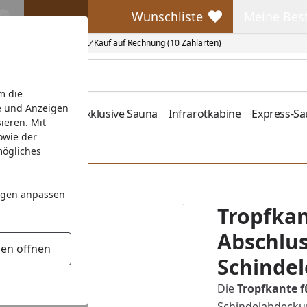
Wunschliste
Meine Bes
Wunschliste
Meine Beste
Kauf auf Rechnung (10 Zahlarten)
m die
e und Anzeigen
fen
Zubehör
Exklusive Sauna
Infrarotkabine
Express-S
ieren. Mit
owie der
mögliches
eckung
ngen
anpassen
Tropfkan
Abschlus
gen öffnen
Schinde
Die
Tropfkante f
Schindelabdecku