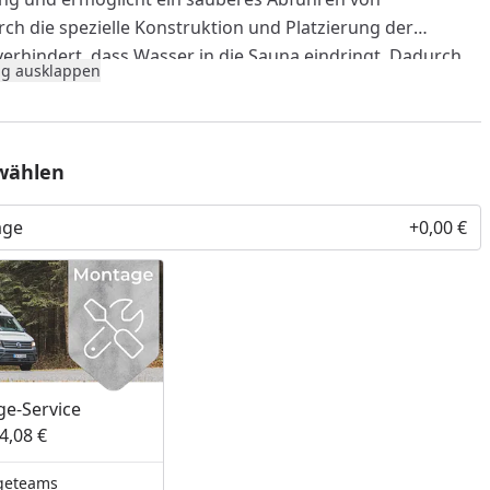
ch die spezielle Konstruktion und Platzierung der
verhindert, dass Wasser in die Sauna eindringt. Dadurch
g ausklappen
 trocken und geschützt, und Sie können ungestört Ihre
n genießen. Die Tropfkante ist einfach zu installieren
ne effektive Ableitung des Regenwassers, um die
r Sauna zu verlängern.
wählen
tück)
age
+0,00 €
inium, Anthrazit pulverbeschichtet (ähnlich RAL7016)
 Schrauben.
Schrauben
inkl. Dichtscheibe
müssen
 werden (
hier
erhältlich)
. Pro Blende werden vier
igt.
nzufügen
e-Service
4,08 €
geteams