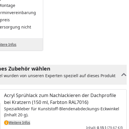
Montage
Terminvereinbarung
preis
ersorgung nicht
tere Infos
es Zubehör wählen
el wurden von unseren Experten speziell auf dieses Produkt
Acryl Sprühlack zum Nachlackieren der Dachprofile
bei Kratzern (150 ml, Farbton RAL7016)
Spezialkleber für Kunststoff-Blendenabdeckungs-Eckwinkel
(Inhalt 20 g).
Weitere Infos
Inhalt:
0,15 l
(79,67 €/l)