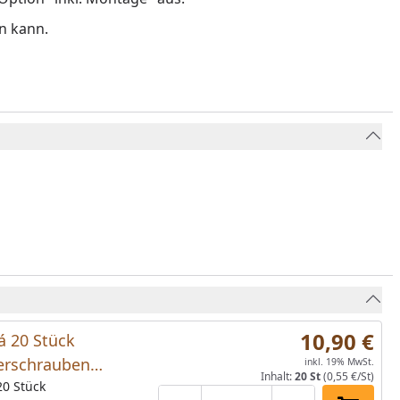
n kann.
10,90 €
á 20 Stück
erschrauben
inkl. 19% MwSt.
Inhalt:
20 St
(0,55 €/St)
it mit
20 Stück