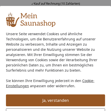
Kauf auf Rechnung (10 Zahlarten)
Alle Produkte
Mein Konto
Wunschl
Ein
4,76
/ 5
Suchen
Unsere Seite verwendet Cookies und ähnliche
Technologien, um die Benutzererfahrung auf unserer
Schraubfundament Montage-Service für Gartenhaus, Garten
Startseite
Website zu verbessern, Inhalte und Anzeigen zu
Schraubfundament Montage-
personalisieren und die Nutzung unserer Website zu
analysieren. Mit Ihrer Einwilligung stimmen Sie der
Service für Gartenhaus,
Verwendung von Cookies sowie der Verarbeitung Ihrer
Gartensauna, Terrasse, Anbauten
persönlichen Daten zu, um Ihnen ein bestmögliches
Surferlebnis und mehr Funktionen zu bieten.
o.Ä.
Sie können Ihre Einwilligung jederzeit in den
Cookie-
Einstellungen
anpassen oder widerrufen.
Ja, verstanden