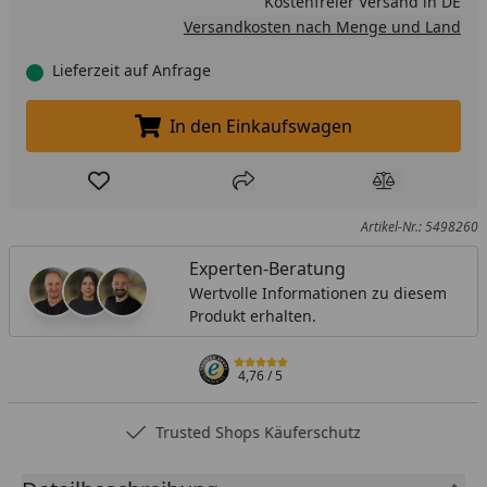
Kostenfreier Versand in DE
Versandkosten nach Menge und Land
Lieferzeit auf Anfrage
In den Einkaufswagen
In den Einkaufswagen legen
Produkt zur Wunschliste hinzufügen
Teilen
Produkt Ver
Artikel-Nr.: 5498260
Experten-Beratung
Wertvolle Informationen zu diesem
Produkt erhalten.
4,76
/ 5
Trusted Shops Käuferschutz