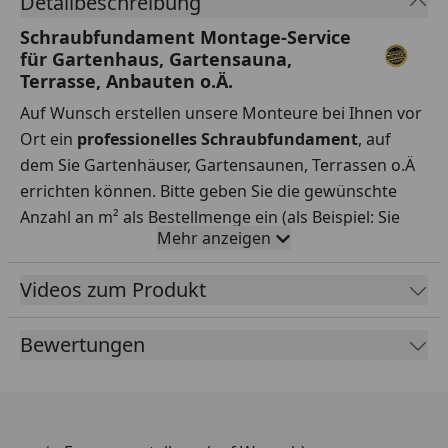
Detailbeschreibung
Schraubfundament Montage-Service
für Gartenhaus, Gartensauna,
Terrasse, Anbauten o.Ä.
Auf Wunsch erstellen unsere Monteure bei Ihnen vor
Ort ein
professionelles Schraubfundament
, auf
dem Sie Gartenhäuser, Gartensaunen, Terrassen o.Ä
errichten können. Bitte geben Sie die gewünschte
Anzahl an m² als Bestellmenge ein (als Beispiel: Sie
Mehr anzeigen
wünschen ein Schraubfundament mit den Maßen 3 x
3 Metern, dann müssten 9 Stück dieses Artikels
Videos zum Produkt
bestellt werden). Es gelten die folgenden
Montagebedingungen
.
Bewertungen
Der Preis beinhaltet die Anfahrt, jegliches Material
sowie die Erstellung eines Fundamentgitters aus Holz
(siehe Foto).