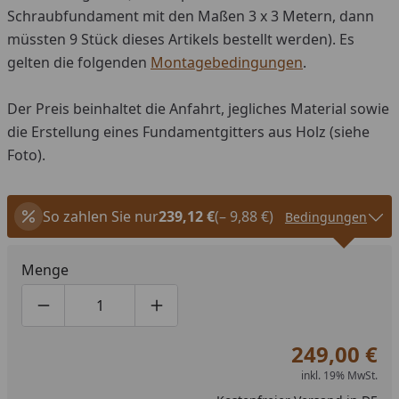
Schraubfundament mit den Maßen 3 x 3 Metern, dann
müssten 9 Stück dieses Artikels bestellt werden). Es
gelten die folgenden
Montagebedingungen
.
Der Preis beinhaltet die Anfahrt, jegliches Material sowie
die Erstellung eines Fundamentgitters aus Holz (siehe
Foto).
So zahlen Sie nur
239,12 €
(– 9,88 €)
Bedingungen
Menge
Produktmenge um eins verringern
Produktmenge manuell eingeben
Produktmenge um eins erhöhen
249,00 €
inkl. 19% MwSt.