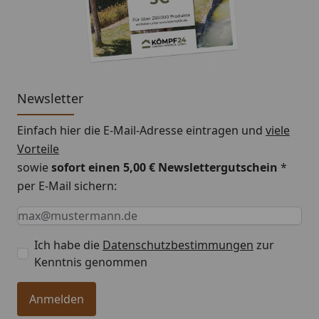
Walmdächer
Montageanleitung
Newsletter
Einfach hier die E-Mail-Adresse eintragen und
viele
Vorteile
sowie
sofort einen 5,00 € Newslettergutschein
*
per E-Mail sichern:
Keine Eingabe erforderlich
Eingabe erforderlich
E-Mail *
Ich habe die
Datenschutzbestimmungen
zur
Kenntnis genommen
Anmelden