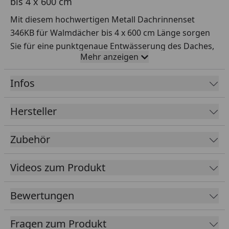
bis 4 x 600 cm
Mit diesem hochwertigen Metall Dachrinnenset
346KB für Walmdächer bis 4 x 600 cm Länge sorgen
Sie für eine punktgenaue Entwässerung des Daches,
Mehr anzeigen
außerdem werden die Seitenwände
spritzwassergeschützt.
Infos
Rinnenlänge
4 x 600 cm
Hersteller
Rinnenbreite
107 mm Rinne + ca. 18 mm Wulst
Material
Metall
Zubehör
Rinne
Metall
Material
Videos zum Produkt
Fallrohr
Farbe
Dunkelgrau
Bewertungen
Lieferumfang
Rinnenrohre
Fragen zum Produkt
2 Metallfallrohre