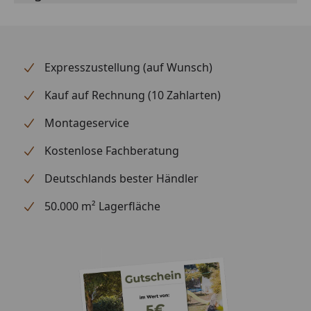
Rinnenhalter
Montagematerial
Optional
Graf Stone 2in1
Expresszustellung (auf Wunsch)
erhältlich
Graf Garantia
(siehe Reiter
Regenwasserbehälter Sunda
Kauf auf Rechnung (10 Zahlarten)
"Zubehör")
Wandtank
Montageservice
Graf Garantia
Regenwasserbehälter Woody
Kostenlose Fachberatung
Wandtank
Deutschlands bester Händler
50.000 m² Lagerfläche
Hinweis: Für die Montage werden Traufbretter
benötigt.
Schrauben für die Befestigung der Rinnenhalter sind
nicht im Lieferumfang enthalten.
Metall Dachrinnenset 346KB für