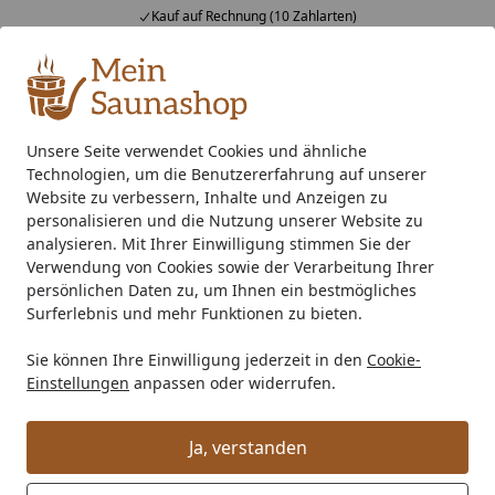
Kauf auf Rechnung (10 Zahlarten)
Alle Produkte
Mein Konto
Wunschl
Ein
4,76
/ 5
Suchen
Unsere Seite verwendet Cookies und ähnliche
Technologien, um die Benutzererfahrung auf unserer
Metall Dachrinnenset 346KB für Walmdächer bis 4 x 600 cm
Startseite
Website zu verbessern, Inhalte und Anzeigen zu
Metall Dachrinnenset 346KB für
personalisieren und die Nutzung unserer Website zu
analysieren. Mit Ihrer Einwilligung stimmen Sie der
Walmdächer bis 4 x 600 cm
Verwendung von Cookies sowie der Verarbeitung Ihrer
persönlichen Daten zu, um Ihnen ein bestmögliches
Surferlebnis und mehr Funktionen zu bieten.
Sie können Ihre Einwilligung jederzeit in den
Cookie-
Einstellungen
anpassen oder widerrufen.
Ja, verstanden