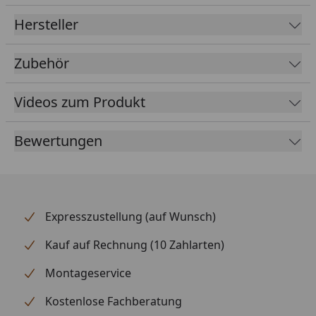
Fallrohrdurchmesser
60 mm
Hersteller
Material
Kunststoff
Zubehör
Farbe
Braun
Weiß
Anthrazit
Videos zum Produkt
Lieferumfang
Rinnenrohre
Bewertungen
2 Fallrohre
Rinneisen
Montagematerial
Ausführliche
Montageanleitung
Expresszustellung (auf Wunsch)
Optional erhältlich
Regensammler mit
Kauf auf Rechnung (10 Zahlarten)
(siehe Reiter
Überlaufstopp jeweils für
"Zubehör")
Anschluss einer
Montageservice
Regentonne
Kostenlose Fachberatung
Wasserspeier