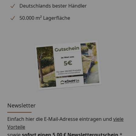
Deutschlands bester Händler
Bitte beachten Sie: Die Dachrinnen können auch ohne
50.000 m² Lagerfläche
Traufbretter montiert werden, allerdings müssen die
Rinneisen entsprechend der Dachneigung bauseits
gebogen werden.
Schrauben für die Befestigung der Rinnenhalter sind
nicht im Lieferumfang enthalten.
Montageanleitung Wulstrinne Typ 250
(Rinnenbreite 78 mm)
Newsletter
Einfach hier die E-Mail-Adresse eintragen und
viele
Vorteile
sowie
sofort einen 5,00 € Newslettergutschein
*