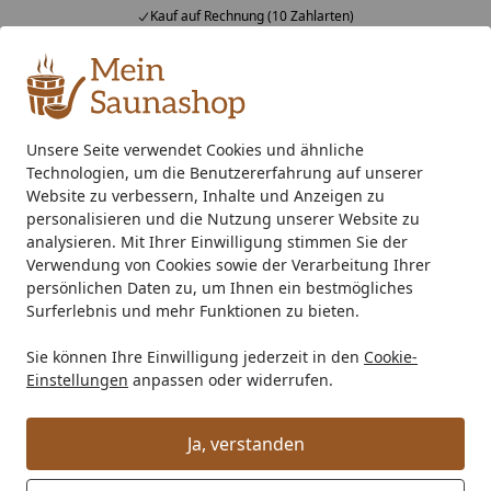
Kauf auf Rechnung (10 Zahlarten)
Alle Produkte
Mein Konto
Wunschl
Ein
4,76
/ 5
Suchen
Unsere Seite verwendet Cookies und ähnliche
Technologien, um die Benutzererfahrung auf unserer
Kunststoff Dachrinnenset 481A für Pavillons (6 Ecken)
Startseite
Website zu verbessern, Inhalte und Anzeigen zu
Kunststoff Dachrinnenset 481A für
personalisieren und die Nutzung unserer Website zu
analysieren. Mit Ihrer Einwilligung stimmen Sie der
Pavillons (6 Ecken)
Verwendung von Cookies sowie der Verarbeitung Ihrer
persönlichen Daten zu, um Ihnen ein bestmögliches
Surferlebnis und mehr Funktionen zu bieten.
Sie können Ihre Einwilligung jederzeit in den
Cookie-
Einstellungen
anpassen oder widerrufen.
Ja, verstanden