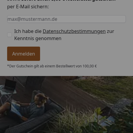
per E-Mail sichern:
Keine Eingabe erforderlich
Eingabe erforderlich
E-Mail *
Ich habe die
Datenschutzbestimmungen
zur
Kenntnis genommen
Anmelden
*Der Gutschein gilt ab einem Bestellwert von 100,00 €
Trusted Shops
4,76
/ 5
„Qualitativ sehr gute Ware und ein