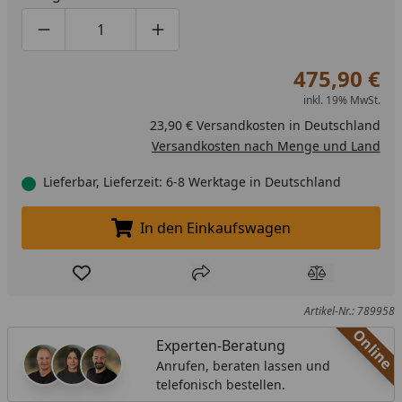
Produktmenge um eins verringern
Produktmenge manuell eingeben
Produktmenge um eins erhöhen
475,90 €
inkl. 19% MwSt.
23,90 € Versandkosten in Deutschland
Versandkosten nach Menge und Land
Lieferbar, Lieferzeit: 6-8 Werktage in Deutschland
In den Einkaufswagen
In den Einkaufswagen legen
Produkt zur Wunschliste hinzufügen
Teilen
Produkt Ver
Artikel-Nr.: 789958
Online
Experten-Beratung
Anrufen, beraten lassen und
telefonisch bestellen.