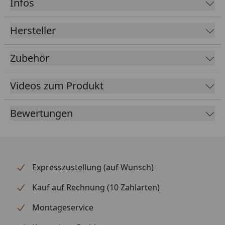
Infos
Fallrohrdurchmesser
60 mm
Hersteller
Material
Kunststoff
Zubehör
Farbe
Braun
Weiß
Anthrazit
Videos zum Produkt
Lieferumfang
Rinnenrohre
Bewertungen
2 Fallrohre
Kunststoffhalter
Montagematerial
Ausführliche
Montageanleitung
Expresszustellung (auf Wunsch)
Optional erhältlich
Regensammler mit
Kauf auf Rechnung (10 Zahlarten)
(siehe Reiter
Überlaufstopp jeweils für
"Zubehör")
Anschluss einer
Montageservice
Regentonne