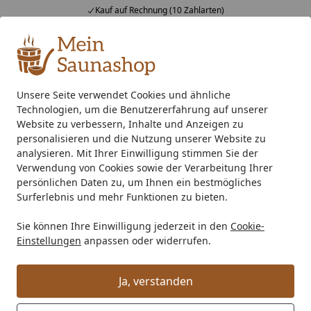
Kauf auf Rechnung (10 Zahlarten)
Alle Produkte
Mein Konto
Wunschl
Ein
4,76
/ 5
Suchen
Unsere Seite verwendet Cookies und ähnliche
Technologien, um die Benutzererfahrung auf unserer
Kunststoff Dachrinnenset 323Bx für Satteldächer
Startseite
Website zu verbessern, Inhalte und Anzeigen zu
Kunststoff Dachrinnenset 323Bx für
personalisieren und die Nutzung unserer Website zu
analysieren. Mit Ihrer Einwilligung stimmen Sie der
Satteldächer
Verwendung von Cookies sowie der Verarbeitung Ihrer
persönlichen Daten zu, um Ihnen ein bestmögliches
Surferlebnis und mehr Funktionen zu bieten.
Sie können Ihre Einwilligung jederzeit in den
Cookie-
Einstellungen
anpassen oder widerrufen.
Ja, verstanden