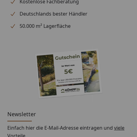
Kostenlose Fachberatung
Wasserspeier
Deutschlands bester Händler
Hinweis: Für die Montage werden Traufbretter
50.000 m² Lagerfläche
benötigt.
Schrauben für die Befestigung der Rinnenhalter sind
nicht im Lieferumfang enthalten.
Montageanleitung Wulstrinne Typ 300
(Rinnenbreite 125 mm)
Newsletter
Einfach hier die E-Mail-Adresse eintragen und
viele
Vorteile