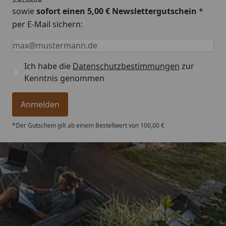
sowie
sofort einen 5,00 € Newslettergutschein
*
per E-Mail sichern:
Keine Eingabe erforderlich
Eingabe erforderlich
E-Mail *
Ich habe die
Datenschutzbestimmungen
zur
Kenntnis genommen
Anmelden
*Der Gutschein gilt ab einem Bestellwert von 100,00 €
Trusted Shops
4,76
/ 5