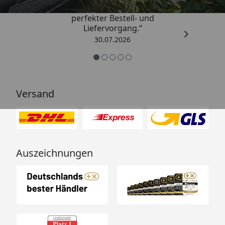
„Qualitativ sehr gute Ware und ein
perfekter Bestell- und
Liefervorgang.“
30.07.2026
Versand
Auszeichnungen