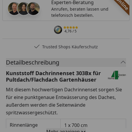
Online
Experten-Beratung
Anrufen, beraten lassen und
telefonisch bestellen.
4,76
/ 5
Trusted Shops Käuferschutz
Detailbeschreibung
Kunststoff Dachrinnenset 303Bx für
Pultdach/Flachdach Gartenhäuser
Mit diesem hochwertigen Dachrinnenset sorgen Sie
für eine punktgenaue Entwässerung des Daches,
außerdem werden die Seitenwände
spritzwassergeschützt.
Rinnenlänge
1 x 700 cm
Mehr anzeigen