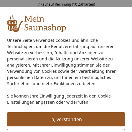
Kauf auf Rechnung (10 Zahlarten)
Alle Produkte
Mein Konto
Wunschl
Ein
4,76
/ 5
Suchen
Unsere Seite verwendet Cookies und ähnliche
Technologien, um die Benutzererfahrung auf unserer
Kunststoff Dachrinnenset 303Bx für Pultdach/Flachdach Ga
Startseite
Website zu verbessern, Inhalte und Anzeigen zu
Kunststoff Dachrinnenset 303Bx für
personalisieren und die Nutzung unserer Website zu
analysieren. Mit Ihrer Einwilligung stimmen Sie der
Pultdach/Flachdach Gartenhäuser
Verwendung von Cookies sowie der Verarbeitung Ihrer
persönlichen Daten zu, um Ihnen ein bestmögliches
Surferlebnis und mehr Funktionen zu bieten.
Sie können Ihre Einwilligung jederzeit in den
Cookie-
Einstellungen
anpassen oder widerrufen.
Ja, verstanden