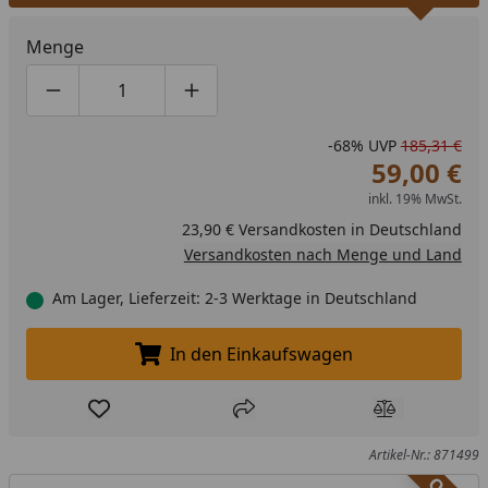
Menge
Produktmenge um eins verringern
Produktmenge manuell eingeben
Produktmenge um eins erhöhen
-68%
UVP
185,31 €
59,00 €
inkl. 19% MwSt.
23,90 € Versandkosten in Deutschland
Versandkosten nach Menge und Land
Am Lager, Lieferzeit: 2-3 Werktage in Deutschland
In den Einkaufswagen
In den Einkaufswagen legen
Produkt zur Wunschliste hinzufügen
Teilen
Produkt Ver
Artikel-Nr.: 871499