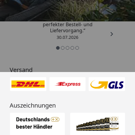
4,76
/ 5
„Qualitativ sehr gute Ware und ein
perfekter Bestell- und
Liefervorgang.“
30.07.2026
Versand
Auszeichnungen