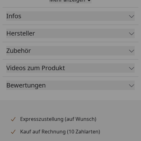
Rinnenbreite
125 mm (Halbrundrinne)
Infos
Fallrohrdurchmesser
60 mm
Hersteller
Material
Kunststoff
Zubehör
Farbe
Braun
Weiß
Anthrazit
Videos zum Produkt
Lieferumfang
Rinnenrohre
Bewertungen
1 Fallrohr
Kunststoffhalter
Montagematerial
Ausführliche
Montageanleitung
Expresszustellung (auf Wunsch)
Optional erhältlich
Regensammler mit
Kauf auf Rechnung (10 Zahlarten)
(siehe Reiter
Überlaufstopp jeweils für