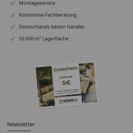
"Zubehör")
Anschluss einer
Montageservice
Regentonne
Kostenlose Fachberatung
Wasserspeier
Deutschlands bester Händler
Hinweis: Für die Montage werden Traufbretter
50.000 m² Lagerfläche
benötigt.
Schrauben für die Befestigung der Rinnenhalter sind
nicht im Lieferumfang enthalten.
Montageanleitung Wulstrinne Typ 300
(Rinnenbreite 125 mm)
Newsletter