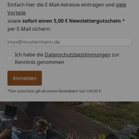
Einfach hier die E-Mail-Adresse eintragen und
viele
Vorteile
sowie
sofort einen 5,00 € Newslettergutschein
*
per E-Mail sichern:
Keine Eingabe erforderlich
Eingabe erforderlich
E-Mail *
Ich habe die
Datenschutzbestimmungen
zur
Kenntnis genommen
Anmelden
*Der Gutschein gilt ab einem Bestellwert von 100,00 €
Trusted Shops