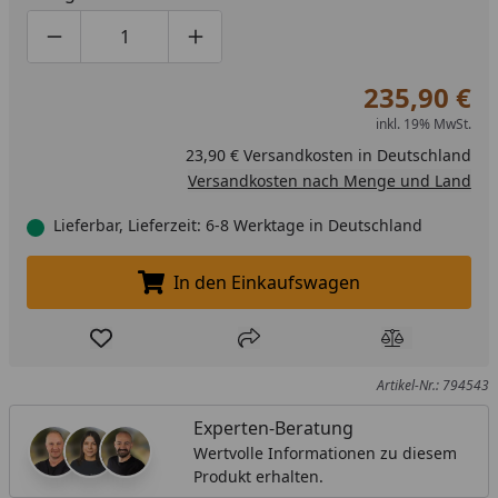
Produktmenge um eins verringern
Produktmenge manuell eingeben
Produktmenge um eins erhöhen
235,90 €
inkl. 19% MwSt.
23,90 € Versandkosten in Deutschland
Versandkosten nach Menge und Land
Lieferbar, Lieferzeit: 6-8 Werktage in Deutschland
In den Einkaufswagen
In den Einkaufswagen legen
Produkt zur Wunschliste hinzufügen
Teilen
Produkt Ver
Artikel-Nr.: 794543
Experten-Beratung
Wertvolle Informationen zu diesem
Produkt erhalten.