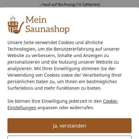
Kauf auf Rechnung (10 Zahlarten)
Alle Produkte
Mein Konto
Wunschl
Ein
4,76
/ 5
Suchen
Unsere Seite verwendet Cookies und ähnliche
Technologien, um die Benutzererfahrung auf unserer
Kunststoff Dachrinnenset 303Ax für Pultdach/Flachdach Ga
Startseite
Website zu verbessern, Inhalte und Anzeigen zu
Kunststoff Dachrinnenset 303Ax für
personalisieren und die Nutzung unserer Website zu
analysieren. Mit Ihrer Einwilligung stimmen Sie der
Pultdach/Flachdach Gartenhäuser
Verwendung von Cookies sowie der Verarbeitung Ihrer
persönlichen Daten zu, um Ihnen ein bestmögliches
Surferlebnis und mehr Funktionen zu bieten.
Sie können Ihre Einwilligung jederzeit in den
Cookie-
Einstellungen
anpassen oder widerrufen.
Ja, verstanden