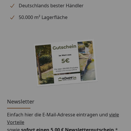
Deutschlands bester Händler
Hinweis: Die Dachrinnen können auch ohne
50.000 m² Lagerfläche
Traufbretter montiert werden, allerdings müssen die
Rinneisen entsprechend der Dachneigung bauseits
gebogen werden.
Schrauben für die Befestigung der Rinnenhalter sind
nicht im Lieferumfang enthalten.
Montageanleitung Wulstrinne Typ 300
(Rinnenbreite 125 mm)
Newsletter
Einfach hier die E-Mail-Adresse eintragen und
viele
Vorteile
sowie
sofort einen 5,00 € Newslettergutschein
*