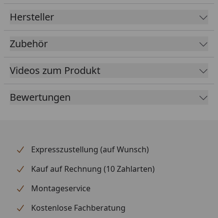
Fallrohrdurchmesser
60 mm
Hersteller
Material
Kunststoff
Zubehör
Farbe
Braun
Weiß
Anthrazit
Videos zum Produkt
Lieferumfang
Rinnenrohre
Bewertungen
1 Fallrohre
Rinneisen
Montagematerial
Ausführliche
Montageanleitung
Expresszustellung (auf Wunsch)
Optional erhältlich
Regensammler mit
Kauf auf Rechnung (10 Zahlarten)
(siehe Reiter
Überlaufstopp jeweils für
"Zubehör")
Anschluss einer
Montageservice
Regentonne
Kostenlose Fachberatung
Wasserspeier