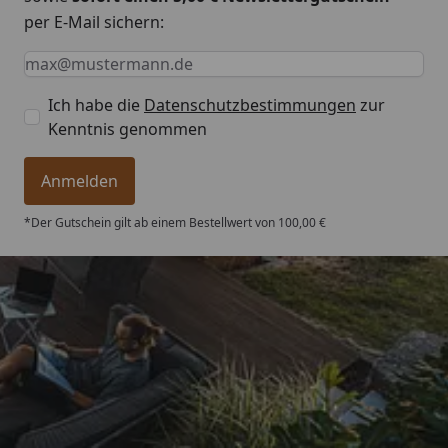
per E-Mail sichern:
Keine Eingabe erforderlich
Eingabe erforderlich
E-Mail *
Ich habe die
Datenschutzbestimmungen
zur
Kenntnis genommen
Anmelden
*Der Gutschein gilt ab einem Bestellwert von 100,00 €
Trusted Shops
4,76
/ 5
„Qualitativ sehr gute Ware und ein