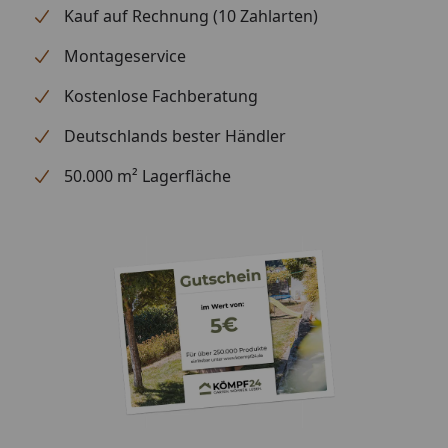
Regentonne
Kauf auf Rechnung (10 Zahlarten)
Wasserspeier
Montageservice
Kostenlose Fachberatung
Bitte beachten Sie: Die Dachrinnen können auch ohne
Traufbretter montiert werden, allerdings müssen die
Deutschlands bester Händler
Rinneisen entsprechend der Dachneigung bauseits
50.000 m² Lagerfläche
gebogen werden.
Schrauben für die Befestigung der Rinnenhalter sind
nicht im Lieferumfang enthalten.
Montageanleitung Kastenrinne Typ 200
(Rinnenbreite 68 mm)