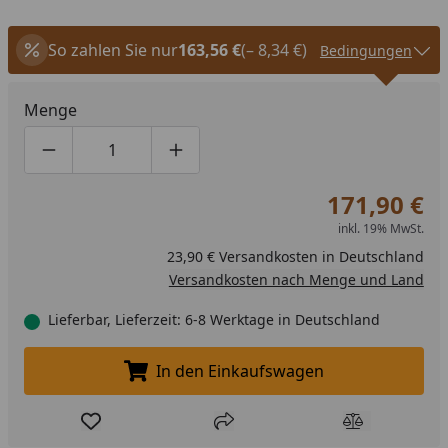
So zahlen Sie nur
163,56 €
(– 8,34 €)
Bedingungen
Menge
Produktmenge um eins verringern
Produktmenge manuell eingeben
Produktmenge um eins erhöhen
171,90 €
inkl. 19% MwSt.
23,90 € Versandkosten in Deutschland
Versandkosten nach Menge und Land
Lieferbar, Lieferzeit: 6-8 Werktage in Deutschland
In den Einkaufswagen
In den Einkaufswagen legen
Produkt zur Wunschliste hinzufügen
Teilen
Produkt Ver