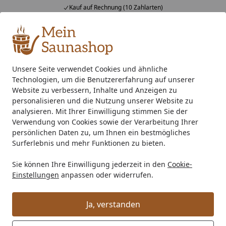
Kauf auf Rechnung (10 Zahlarten)
Alle Produkte
Mein Konto
Wunschl
Ein
4,76
/ 5
Suchen
Unsere Seite verwendet Cookies und ähnliche
Technologien, um die Benutzererfahrung auf unserer
Kunststoff Dachrinnenset 204Ax für Gartenhäuser anthrazit
Startseite
Website zu verbessern, Inhalte und Anzeigen zu
Kunststoff Dachrinnenset 204Ax für
personalisieren und die Nutzung unserer Website zu
analysieren. Mit Ihrer Einwilligung stimmen Sie der
Gartenhäuser anthrazit
Verwendung von Cookies sowie der Verarbeitung Ihrer
persönlichen Daten zu, um Ihnen ein bestmögliches
Surferlebnis und mehr Funktionen zu bieten.
Sie können Ihre Einwilligung jederzeit in den
Cookie-
Einstellungen
anpassen oder widerrufen.
Ja, verstanden