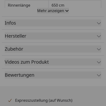
Rinnenlänge
650 cm
Mehr anzeigen
Rinnenbreite
68 mm
Infos
Fallrohrdurchmesser
60 mm
Material
Kunststoff
Hersteller
Farbe
Anthrazit
Zubehör
Lieferumfang
Rinnenrohre
Fallrohr
Videos zum Produkt
Rinneisen
Montagematerial
Bewertungen
Ausführliche
Montageanleitung
Optional erhältlich
Regensammler mit
(siehe Reiter
Überlaufstopp jeweils für
Expresszustellung (auf Wunsch)
"Zubehör")
Anschluss einer