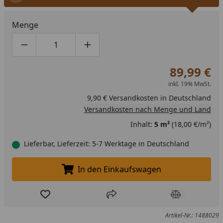
Menge
Produktmenge um eins verringern
Produktmenge manuell eingeben
Produktmenge um eins erhöhen
89,99 €
inkl. 19% MwSt.
9,90 € Versandkosten in Deutschland
Versandkosten nach Menge und Land
Inhalt:
5 m²
(18,00 €/m²)
Lieferbar, Lieferzeit: 5-7 Werktage in Deutschland
In den Einkaufswagen
In den Einkaufswagen legen
Produkt zur Wunschliste hinzufügen
Teilen
Produkt Ver
Artikel-Nr.: 1488029