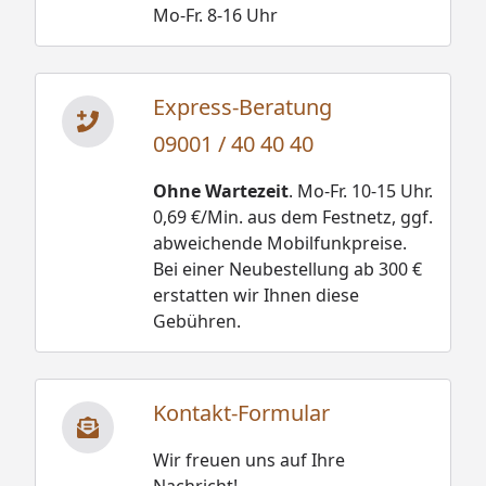
Mo-Fr. 8-16 Uhr
Festpreis möglich
oder
Sorglos-Paket mit Montage
und besonderen Service-
Express-Beratung
Leistungen zum Festpreis
09001 / 40 40 40
Weitere Informationen
Ohne Wartezeit
. Mo-Fr. 10-15 Uhr.
Optionale Erweiterungen (siehe Reiter "Zubehör"):
0,69 €/Min. aus dem Festnetz, ggf.
abweichende Mobilfunkpreise.
Seitliches Anbaudach
Bei einer Neubestellung ab 300 €
Dachbahnen
erstatten wir Ihnen diese
Gebühren.
Blendenabdeckung
Dachrinnenset
Rückenlehnen und Bankblenden Set 3
Kontakt-Formular
Sturmwinkel / Sturmanker
Wir freuen uns auf Ihre
Lüftungs- und Nagetierschutzgitter
Nachricht!