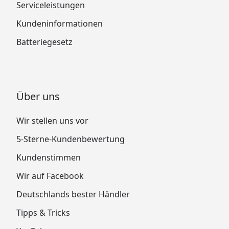
Serviceleistungen
Kundeninformationen
Batteriegesetz
Holztür mit 3 Lichtausschnitten
aus Echtglas, wärmegedämmt,
doppelwandig
Lichtausschnitte aus Klarglas
Über uns
Tür-Rahmen aus Massivholz
Wir stellen uns vor
Durchgangsmaß: ca. 78 x 175
cm
5-Sterne-Kundenbewertung
Einbaumaß: ca. 84 x 3,6 x 176,5
Kundenstimmen
cm
Wir auf Facebook
Lichtausschnitte: ca. 61 x
Deutschlands bester Händler
31,5cm
Zylinderschloss inkl. 3 Schlüssel
Tipps & Tricks
Türbänder justierbar, für