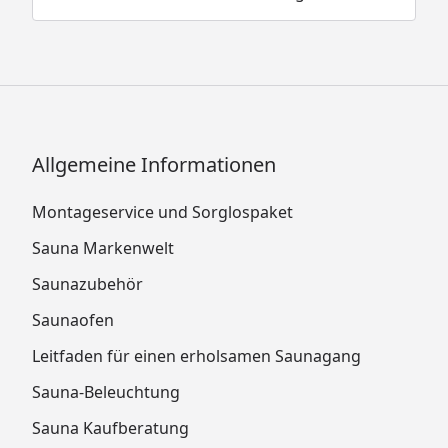
Karibu Gartensauna Pultdach Saunahaus
Skrollan 1 Technische Daten Klarglas-Tür
Die Highlights der Karibu Außen-Saunen
ISOLIERUNG DACH
Allgemeine Informationen
Montageservice und Sorglospaket
Sauna Markenwelt
Saunazubehör
Saunaofen
Leitfaden für einen erholsamen Saunagang
Sauna-Beleuchtung
Bei den 38 mm Saunahäusern wird zusätzlich
Sauna Kaufberatung
zum Massivholzdach eine hochwertige mit