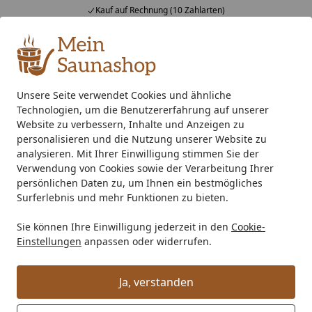
Kauf auf Rechnung (10 Zahlarten)
Alle Produkte
Mein Konto
Wunschl
Ein
4,76
/ 5
Suchen
Unsere Seite verwendet Cookies und ähnliche
Technologien, um die Benutzererfahrung auf unserer
Außensauna
Blockbohlensauna
Saunahaus 35-45 mm W
Startseite
Website zu verbessern, Inhalte und Anzeigen zu
Karibu Gartensauna Pultdach
personalisieren und die Nutzung unserer Website zu
analysieren. Mit Ihrer Einwilligung stimmen Sie der
Saunahaus Skrollan 1 mit Vorraum
Verwendung von Cookies sowie der Verarbeitung Ihrer
terragrau
persönlichen Daten zu, um Ihnen ein bestmögliches
Surferlebnis und mehr Funktionen zu bieten.
Sie können Ihre Einwilligung jederzeit in den
Cookie-
Einstellungen
anpassen oder widerrufen.
Ja, verstanden