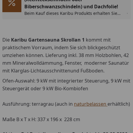
Biberschwanzschindeln) und Dachfolie!
Beim Kauf dieses Karibu Produkts erhalten Sie
50% Rabatt auf die Dachschindeln
(Rechteckschindeln oder Biberschwanzschindeln)
bzw. selbstklebende Dachbahn. Der Rabatt wird
im Warenkorb automatisch abgezogen.
Die
Karibu Gartensauna Skrollan 1
kommt mit
praktischem Vorraum, indem Sie sich blickgeschützt
umziehen können. Lieferung inkl. 38 mm Holzbohlen, 42
mm Mineralwolldämmung, Fenster, moderner Saunatür
mit Klarglas-Lichtausschnittenund Fußboden.
Ofen-Auswahl: 9 kW mit integrierter Steuerung, 9 kW mit
Steuergerät oder 9 kW Bio-Kombiofen
Ausführung: terragrau (auch in
naturbelassen
erhältlich)
Maße B x T x H: 337 x 196 x 228 cm