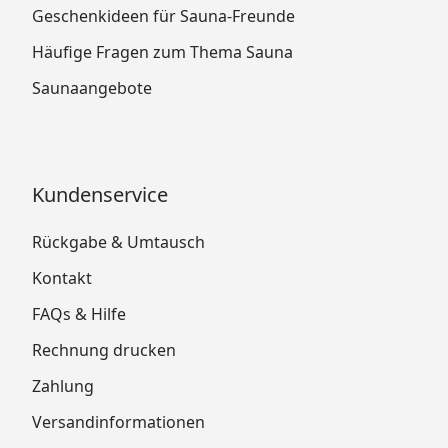
Geschenkideen für Sauna-Freunde
Mineralwolldämmung versehene Zwischendecke
eingezogen.
Häufige Fragen zum Thema Sauna
Diese sorgt für eine optimale Isolierung.
Saunaangebote
Somit bleibt die Wärme dort, wo sie hingehört.
Kundenservice
Rückgabe & Umtausch
MODERNE SAUNATÜR
Kontakt
FAQs & Hilfe
Rechnung drucken
Zahlung
Versandinformationen