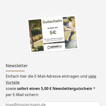
Haustür
Moderne Saunatür mit großen
Klarglas-Lichtausschnitten
-Durchgangsmaß: ca. 78 x 175
cm
-Türrahmen aus Massivholz
-Wärmegedämmt
-Justierbare Türbänder für
optimale Ausrichtung
Ausführliche Informationen zu
Newsletter
den Türmodellen erhalten Sie
Einfach hier die E-Mail-Adresse eintragen und
viele
hier
.
Vorteile
Saunatür
Bronzierte Ganzglastür mit
sowie
sofort einen 5,00 € Newslettergutschein
*
Magnetverschluss
per E-Mail sichern:
Einscheibensicherheitsglas
Keine Eingabe erforderlich
Eingabe erforderlich
E-Mail *
Rechts und links anschlagbar