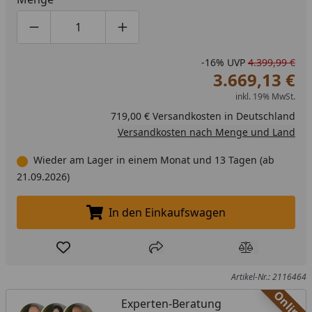
Produktmenge um eins verringern
Produktmenge manuell eingeben
Produktmenge um eins erhöhen
-16%
UVP
4.399,99 €
3.669,13 €
inkl. 19% MwSt.
719,00 € Versandkosten in Deutschland
Versandkosten nach Menge und Land
Wieder am Lager in einem Monat und 13 Tagen (ab
21.09.2026)
In den Einkaufswagen
In den Einkaufswagen legen
Produkt zur Wunschliste hinzufügen
Teilen
Produkt Ver
Artikel-Nr.: 2116464
Online
Experten-Beratung