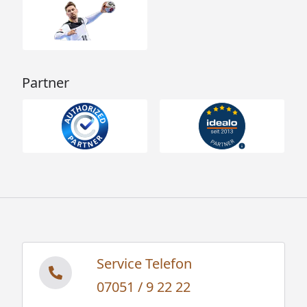
+ 2
9 kW Bio-Kombiofen mit
externer Steuerung -
Silikonkabel
Nr. 2 +3
Saunaleuchte Classic /
Partner
Premium / Modern -
Silikonkabel
Nr. 4
Spiegelverkehrter
Ja, die Sauna kann sowohl in
Aufbau möglich?
der linken als auch in der
rechten Ecke des Raumes
positioniert werden. Der
Aufbau dieser Saunen ist
vollständig spiegelbar.
Lieferung
Inklusive
Befestigungsmaterial und
Service Telefon
Montageanleitung
07051 / 9 22 22
Montage
Montage zum günstigen