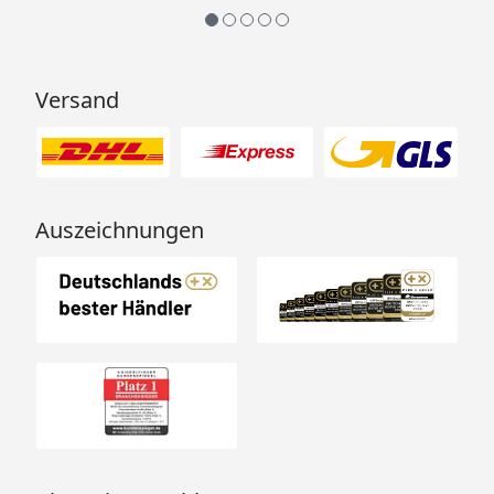
1 Saunatür aus Glas
1 Fenster Klarglas
1 Ofenschutzgitter
2 Liegen, ca. 58 cm breit
Versand
1 Massivholzboden
Ofen
Optional stehen Ihnen diese
Öfen zur Auswahl:
9 kW Ofen mit integrierter
Auszeichnungen
Steuerung
9 kW Ofen mit externer
Steuerung
9 kW Bio-Kombiofen mit
externer Steuerung
Dacheindeckung
Empfehlung (optional):
selbstklebende Dachbahnen
Siehe Reiter Zubehör, Bedarf: 3
Rollen
Aluminium Blendenabdeckung