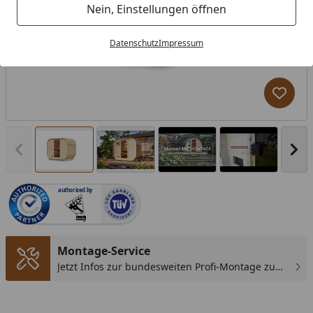
Nein, Einstellungen öffnen
Datenschutz
Impressum
Produk
Vorheriges Bild anzeigen
Näc
authorized.by
You
Montage-Service
Jetzt Infos zur bundesweiten Profi-Montage zum
günstigen Festpreis sichern.